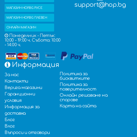
support@hop.bg
МАГАЗИН HOP.BG РУСЕ
МАГАЗИН HOP.BG ПЛЕВЕН
ОНЛАЙН МАГАЗИН
Понеделник - Петък:
10:00 - 19:00 ч. Събота: 10:00
- 14:00 ч.
Информация
Политика за
За нас
бисквитките
Контакти
Политика за
Верига магазини
поверителност
Гаранционни
Онлайн решаване на
спорове
условия
Карта на сайта
Информация за
доставка
Блог
Влог
Въпроси и отговори