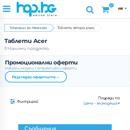
0
Магазин за техника
Таблети втора ръка
Таблети Acer
0 Налични продукта.
Промоционални оферти
Избрани модели с атрактивни оферти
→
Разгледай офертите
Подреди по:
Филтрирай
Съобщение