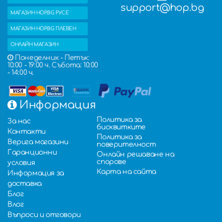
support@hop.bg
МАГАЗИН HOP.BG РУСЕ
МАГАЗИН HOP.BG ПЛЕВЕН
ОНЛАЙН МАГАЗИН
Понеделник - Петък:
10:00 - 19:00 ч. Събота: 10:00
- 14:00 ч.
Информация
Политика за
За нас
бисквитките
Контакти
Политика за
Верига магазини
поверителност
Гаранционни
Онлайн решаване на
спорове
условия
Карта на сайта
Информация за
доставка
Блог
Влог
Въпроси и отговори