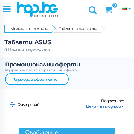
0
Магазин за техника
Таблети втора ръка
Таблети ASUS
0 Налични продукта.
Промоционални оферти
Избрани модели с атрактивни оферти
→
Разгледай офертите
Подреди по:
Филтрирай
Съобщение