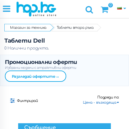
0
Магазин за техника
Таблети втора ръка
Таблети Dell
0 Налични продукта.
Промоционални оферти
Избрани модели с атрактивни оферти
→
Разгледай офертите
Подреди по:
Филтрирай
Съобщение