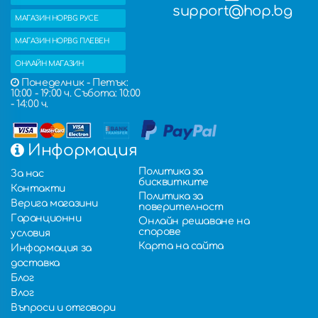
support@hop.bg
МАГАЗИН HOP.BG РУСЕ
МАГАЗИН HOP.BG ПЛЕВЕН
ОНЛАЙН МАГАЗИН
Понеделник - Петък:
10:00 - 19:00 ч. Събота: 10:00
- 14:00 ч.
Информация
Политика за
За нас
бисквитките
Контакти
Политика за
Верига магазини
поверителност
Гаранционни
Онлайн решаване на
спорове
условия
Карта на сайта
Информация за
доставка
Блог
Влог
Въпроси и отговори