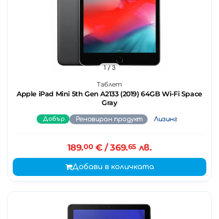
1
/ 3
Таблет
Apple iPad Mini 5th Gen A2133 (2019) 64GB Wi-Fi Space
Gray
Добър
Реновиран продукт
Лизинг
189.
00
€
/ 369.
65
лв.
Добави в количката