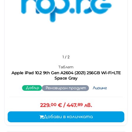
1
/ 2
Таблет
Apple iPad 10.2 9th Gen A2604 (2021) 256GB Wi-Fi+LTE
Space Gray
Добър
Реновиран продукт
Лизинг
229.
00
€
/ 447.
89
лв.
Добави в количката