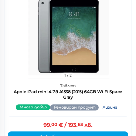
1
/ 2
Таблет
Apple iPad mini 4 7.9 A1538 (2015) 64GB Wi-Fi Space
Gray
Много добър
Реновиран продукт
Лизинг
99.
00
€
/ 193.
63
лв.