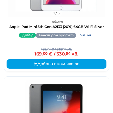
1
/ 3
Таблет
Apple iPad Mini 5th Gen A2133 (2019) 64GB Wi-Fi Silver
Добър
Реновиран продукт
Лизинг
189.
00
€
/ 369.
65
лв.
169.
00
€
/ 330.
54
лв.
Добави в количката