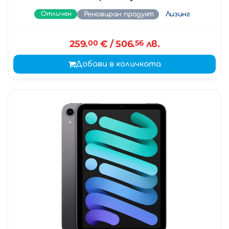
Отличен
Реновиран продукт
Лизинг
259.
00
€
/ 506.
56
лв.
Добави в количката