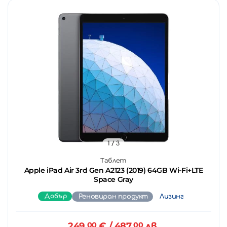
1
/ 3
Таблет
Apple iPad Air 3rd Gen A2123 (2019) 64GB Wi-Fi+LTE
Space Gray
Добър
Реновиран продукт
Лизинг
249.
00
€
/ 487.
00
лв.