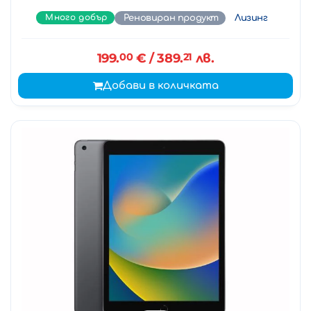
Много добър
Реновиран продукт
Лизинг
199.
00
€
/ 389.
21
лв.
Добави в количката