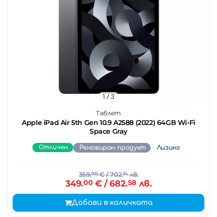
1
/ 3
Таблет
Apple iPad Air 5th Gen 10.9 A2588 (2022) 64GB Wi-Fi
Space Gray
Отличен
Реновиран продукт
Лизинг
359.
00
€
/ 702.
14
лв.
349.
00
€
/ 682.
58
лв.
Добави в количката