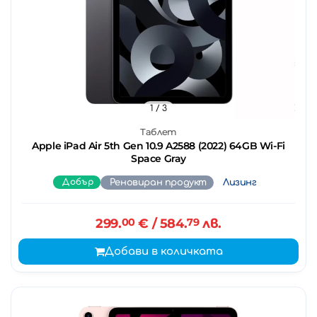
1
/ 3
Таблет
Apple iPad Air 5th Gen 10.9 A2588 (2022) 64GB Wi-Fi
Space Gray
Добър
Реновиран продукт
Лизинг
299.
00
€
/ 584.
79
лв.
Добави в количката