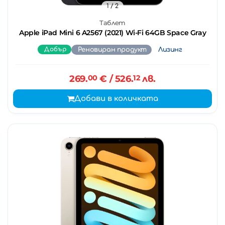
1
/ 2
Таблет
Apple iPad Mini 6 A2567 (2021) Wi-Fi 64GB Space Gray
Добър
Реновиран продукт
Лизинг
269.
00
€
/ 526.
12
лв.
Добави в количката