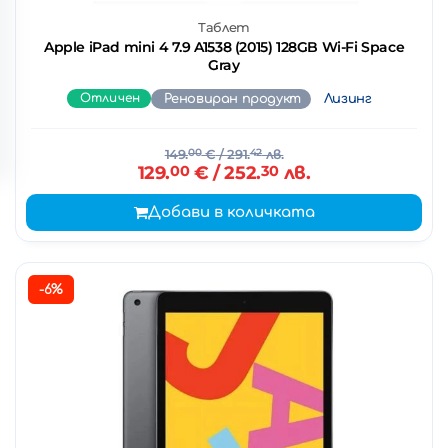
Таблет
Apple iPad mini 4 7.9 A1538 (2015) 128GB Wi-Fi Space
Gray
Отличен
Реновиран продукт
Лизинг
149.
00
€
/ 291.
42
лв.
129.
00
€
/ 252.
30
лв.
Добави в количката
-6%