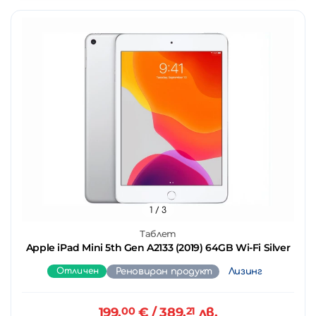
1
/ 3
Таблет
Apple iPad Mini 5th Gen A2133 (2019) 64GB Wi-Fi Silver
Отличен
Реновиран продукт
Лизинг
199.
00
€
/ 389.
21
лв.