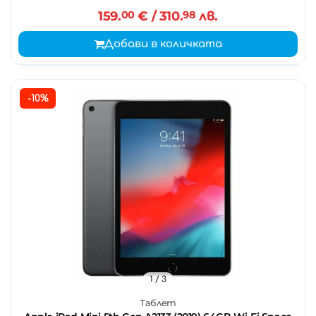
159.
00
€
/ 310.
98
лв.
Добави в количката
-10%
1
/ 3
Таблет