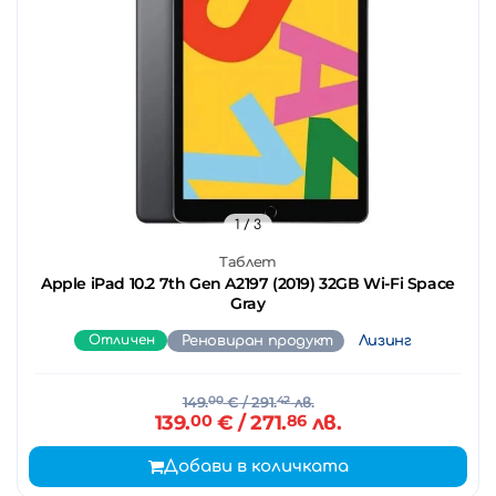
1
/ 3
Таблет
Apple iPad 10.2 7th Gen A2197 (2019) 32GB Wi-Fi Space
Gray
Отличен
Реновиран продукт
Лизинг
149.
00
€
/ 291.
42
лв.
139.
00
€
/ 271.
86
лв.
Добави в количката