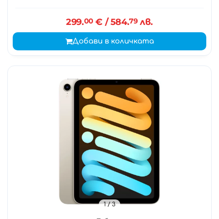
299.
00
€
/ 584.
79
лв.
Добави в количката
1
/ 3