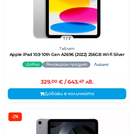
1
/ 2
Таблет
Apple iPad 10.9 10th Gen A2696 (2022) 256GB Wi-fi Silver
Добър
Реновиран продукт
Лизинг
329.
00
€
/ 643.
47
лв.
Добави в количката
-2%