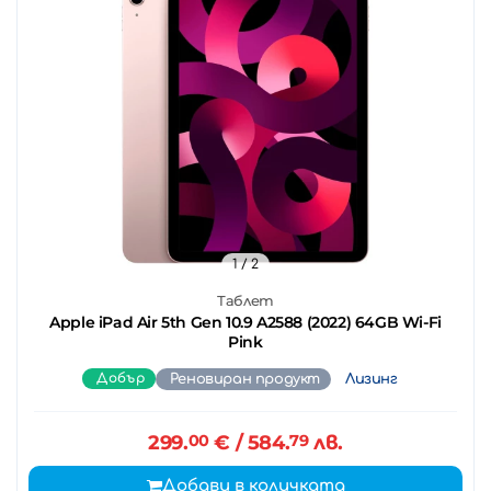
1
/ 2
Таблет
Apple iPad Air 5th Gen 10.9 A2588 (2022) 64GB Wi-Fi
Pink
Добър
Реновиран продукт
Лизинг
299.
00
€
/ 584.
79
лв.
Добави в количката