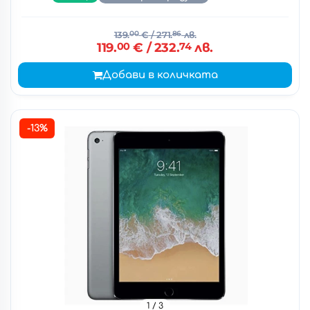
139.
00
€
/ 271.
86
лв.
119.
00
€
/ 232.
74
лв.
Добави в количката
-13%
1
/ 3