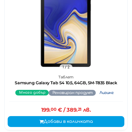
1
/ 2
Таблет
Samsung Galaxy Tab S4 10.5, 64GB, SM-T835 Black
Много добър
Реновиран продукт
Лизинг
199.
00
€
/ 389.
21
лв.
Добави в количката