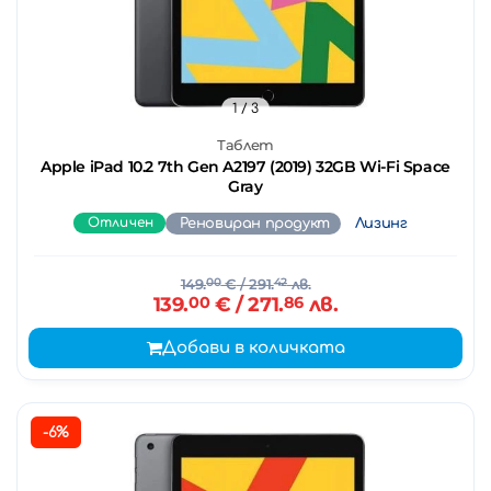
1
/ 3
Таблет
Apple iPad 10.2 7th Gen A2197 (2019) 32GB Wi-Fi Space
Gray
Отличен
Реновиран продукт
Лизинг
149.
00
€
/ 291.
42
лв.
139.
00
€
/ 271.
86
лв.
Добави в количката
-6%