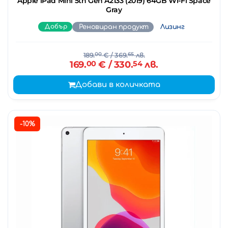
Apple iPad Mini 5th Gen A2133 (2019) 64GB Wi-Fi Space
Gray
Добър
Реновиран продукт
Лизинг
189.
00
€
/ 369.
65
лв.
169.
00
€
/ 330.
54
лв.
Добави в количката
-10%