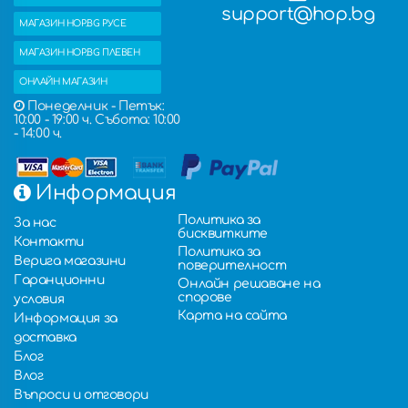
support@hop.bg
МАГАЗИН HOP.BG РУСЕ
МАГАЗИН HOP.BG ПЛЕВЕН
ОНЛАЙН МАГАЗИН
Понеделник - Петък:
10:00 - 19:00 ч. Събота: 10:00
- 14:00 ч.
Информация
Политика за
За нас
бисквитките
Контакти
Политика за
Верига магазини
поверителност
Гаранционни
Онлайн решаване на
спорове
условия
Карта на сайта
Информация за
доставка
Блог
Влог
Въпроси и отговори