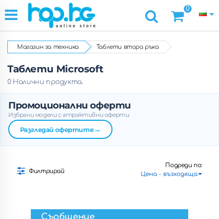
0
Магазин за техника
Таблети втора ръка
Таблети Microsoft
0 Налични продукта.
Промоционални оферти
Избрани модели с атрактивни оферти
→
Разгледай офертите
Подреди по:
Филтрирай
Съобщение