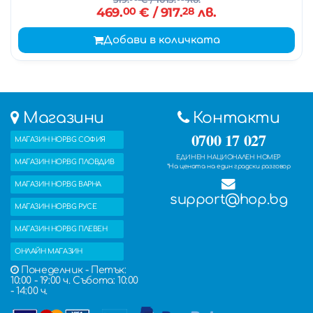
469.
00
€
/ 917.
28
лв.
Добави в количката
Магазини
Контакти
0700 17 027
МАГАЗИН HOP.BG СОФИЯ
ЕДИНЕН НАЦИОНАЛЕН НОМЕР
МАГАЗИН HOP.BG ПЛОВДИВ
*На цената на един градски разговор
МАГАЗИН HOP.BG ВАРНА
support@hop.bg
МАГАЗИН HOP.BG РУСЕ
МАГАЗИН HOP.BG ПЛЕВЕН
ОНЛАЙН МАГАЗИН
Понеделник - Петък:
10:00 - 19:00 ч. Събота: 10:00
- 14:00 ч.