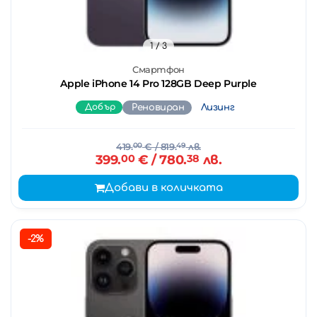
1
/ 3
Смартфон
Apple iPhone 14 Pro 128GB Deep Purple
Добър
Реновиран
Лизинг
419.
00
€
/ 819.
49
лв.
399.
00
€
/ 780.
38
лв.
Добави в количката
-2%