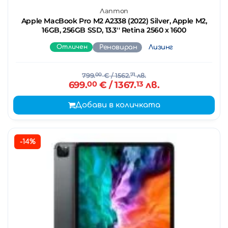
Лаптоп
Apple MacBook Pro M2 A2338 (2022) Silver, Apple M2,
16GB, 256GB SSD, 13.3'' Retina 2560 x 1600
Отличен
Реновиран
Лизинг
799.
00
€
/ 1562.
71
лв.
699.
00
€
/ 1367.
13
лв.
Добави в количката
-14%