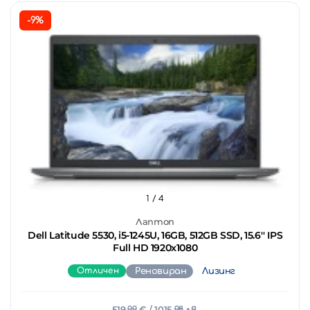
-9%
1
/ 4
Лаптоп
Dell Latitude 5530, i5-1245U, 16GB, 512GB SSD, 15.6'' IPS
Full HD 1920x1080
Отличен
Реновиран
Лизинг
519.
00
€
/ 1015.
08
лв.