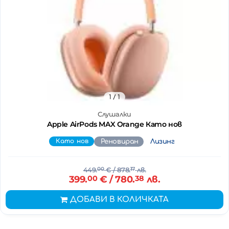
1
/ 1
Слушалки
Apple AirPods MAX Orange Като нов
Като нов
Реновиран
Лизинг
449.
00
€
/ 878.
17
лв.
399.
00
€
/ 780.
38
лв.
ДОБАВИ В КОЛИЧКАТА