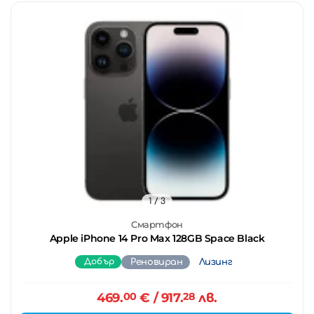
1
/ 3
Смартфон
Apple iPhone 14 Pro Max 128GB Space Black
Добър
Реновиран
Лизинг
469.
00
€
/ 917.
28
лв.