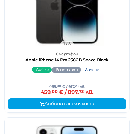
1
/ 3
Смартфон
Apple iPhone 14 Pro 256GB Space Black
Добър
Реновиран
Лизинг
469.
00
€
/ 917.
28
лв.
459.
00
€
/ 897.
73
лв.
Добави в количката