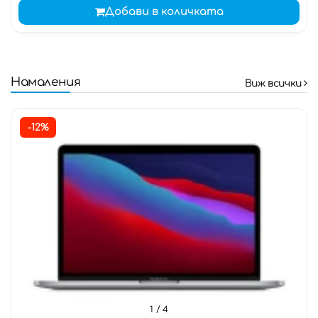
Добави в количката
Намаления
Виж всички
-12%
1
/ 4