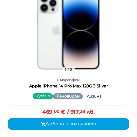
1
/ 3
Смартфон
Apple iPhone 14 Pro Max 128GB Silver
Добър
Реновиран
Лизинг
469.
00
€
/ 917.
28
лв.
Добави в количката