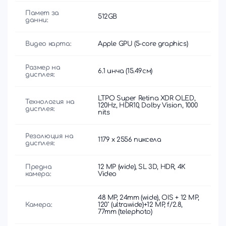
Памет за
512GB
данни:
Видео карта:
Apple GPU (5-core graphics)
Размер на
6.1 инча (15.49см)
дисплея:
LTPO Super Retina XDR OLED,
Технология на
120Hz, HDR10, Dolby Vision, 1000
дисплея:
nits
Резолюция на
1179 x 2556 пиксела
дисплея:
Предна
12 MP (wide), SL 3D, HDR, 4K
камера:
Video
48 MP, 24mm (wide), OIS + 12 MP,
Камера:
120˚ (ultrawide)+12 MP, f/2.8,
77mm (telephoto)