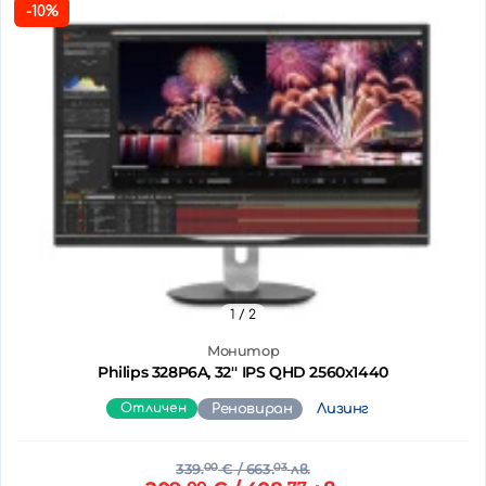
-10%
1
/ 2
Монитор
Philips 328P6A, 32'' IPS QHD 2560x1440
Отличен
Реновиран
Лизинг
339.
00
€
/ 663.
03
лв.