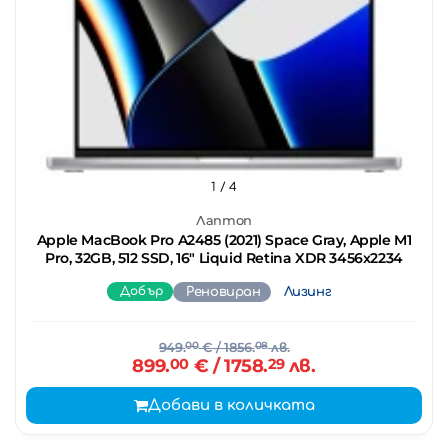
1
/ 4
Лаптоп
Apple MacBook Pro A2485 (2021) Space Gray, Apple M1
Pro, 32GB, 512 SSD, 16" Liquid Retina XDR 3456x2234
Добър
Реновиран
Лизинг
949.
00
€
/ 1856.
08
лв.
899.
00
€
/ 1758.
29
лв.
Добави в количката