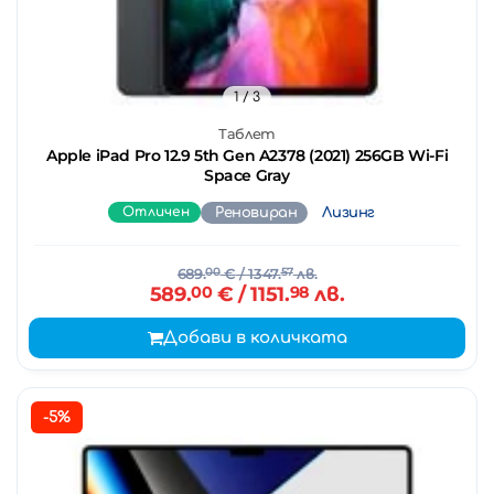
1
/ 3
Таблет
Apple iPad Pro 12.9 5th Gen A2378 (2021) 256GB Wi-Fi
Space Gray
Отличен
Реновиран
Лизинг
689.
00
€
/ 1347.
57
лв.
589.
00
€
/ 1151.
98
лв.
Добави в количката
-5%