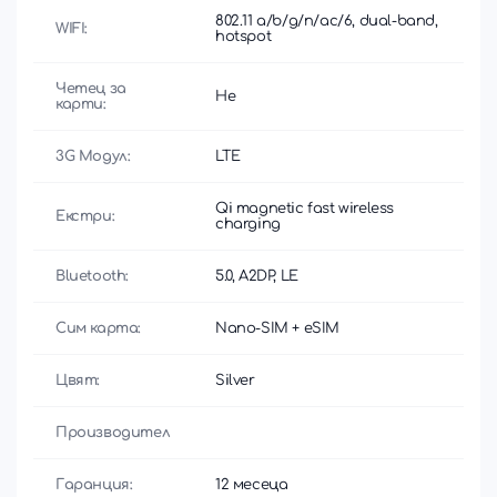
802.11 a/b/g/n/ac/6, dual-band,
WIFI:
hotspot
Четец за
Не
карти:
3G Модул:
LTE
Qi magnetic fast wireless
Екстри:
charging
Bluetooth:
5.0, A2DP, LE
Сим карта:
Nano-SIM + eSIM
Цвят:
Silver
Производител
Гаранция:
12 месеца