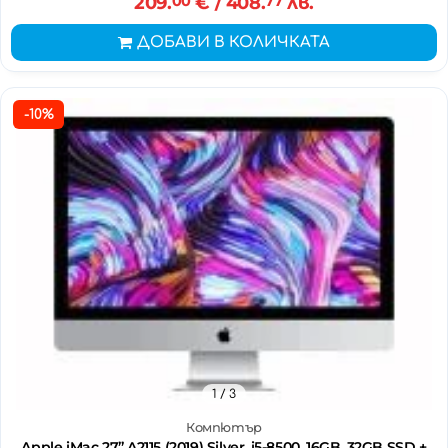
209.
00
€
/ 408.
77
лв.
ДОБАВИ В КОЛИЧКАТА
-10%
1
/ 3
Компютър
Apple iMac 27’’ A2115 (2019) Silver, i5-8500, 16GB, 32GB SSD +