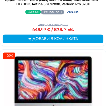
1TB HDD, Retina 5120x2880, Radeon Pro 570X
Добър
Реновиран
Лизинг
499.
00
€
/ 975.
96
лв.
449.
00
€
/ 878.
17
лв.
ДОБАВИ В КОЛИЧКАТА
-20%