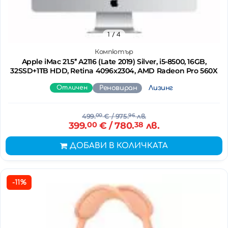
1
/ 4
Компютър
Apple iMac 21.5’’ A2116 (Late 2019) Silver, i5-8500, 16GB,
32SSD+1TB HDD, Retina 4096x2304, AMD Radeon Pro 560X
Отличен
Реновиран
Лизинг
499.
00
€
/ 975.
96
лв.
399.
00
€
/ 780.
38
лв.
ДОБАВИ В КОЛИЧКАТА
-11%