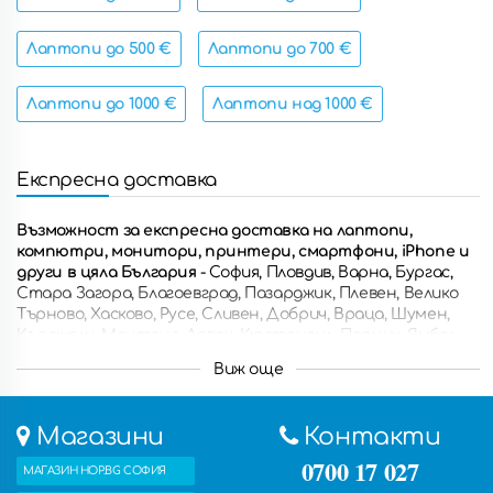
Лаптопи до 500 €
Лаптопи до 700 €
Лаптопи до 1000 €
Лаптопи над 1000 €
Експресна доставка
Възможност за експресна доставка на лаптопи,
компютри, монитори, принтери, смартфони, iPhone и
други в цяла България
- София, Пловдив, Варна, Бургас,
Стара Загора, Благоевград, Пазарджик, Плевен, Велико
Търново, Хасково, Русе, Сливен, Добрич, Враца, Шумен,
Кърджали, Монтана, Ловеч, Кюстендил, Перник, Ямбол,
Разград, Габрово, Смолян, Търговище, Силистра, Видин,
Виж още
Троян, Ботевград, Ямбол, Свищов, Дупница, Горна
Оряховица, Казанлък, Асеновград, Кюстендил, Петрич,
Димитровград, Сандански, Самоков, Троян, Несебър и
Магазини
Контакти
други.
Също така можете да получите поръчаните
продукти с безплатна доставка в някой от петте ни
0700 17 027
МАГАЗИН HOP.BG СОФИЯ
магазина.