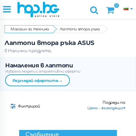
0
Магазин за техника
Лаптопи втора ръка
Лаптопи втора ръка ASUS
0 Налични продукта.
Намаления в лаптопи
Избрани модели с атрактивни оферти
→
Разгледай офертите
Подреди по:
Филтрирай
Съобщение