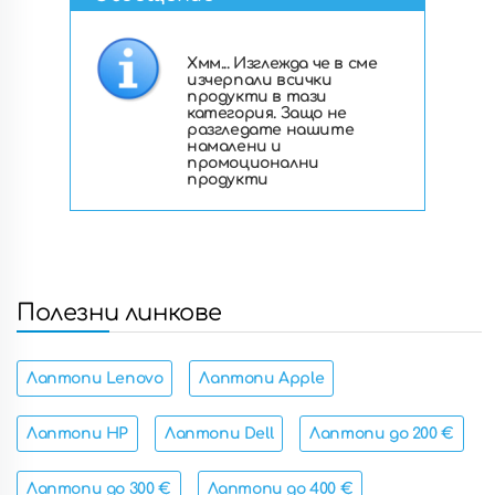
Хмм... Изглежда че в сме
изчерпали всички
продукти в тази
категория. Защо не
разгледате нашите
намалени и
промоционални
продукти
Полезни линкове
Лаптопи Lenovo
Лаптопи Apple
Лаптопи HP
Лаптопи Dell
Лаптопи до 200 €
Лаптопи до 300 €
Лаптопи до 400 €