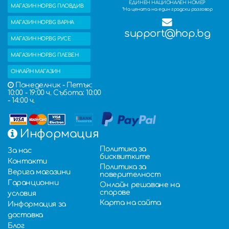
ЕДИНЕН НАЦИОНАЛЕН НОМЕР
МАГАЗИН HOP.BG ПЛОВДИВ
*На цената на един градски разговор
МАГАЗИН HOP.BG ВАРНА
support@hop.bg
МАГАЗИН HOP.BG РУСЕ
МАГАЗИН HOP.BG ПЛЕВЕН
ОНЛАЙН МАГАЗИН
Понеделник - Петък:
10:00 - 19:00 ч. Събота: 10:00
- 14:00 ч.
Информация
Политика за
За нас
бисквитките
Контакти
Политика за
Верига магазини
поверителност
Гаранционни
Онлайн решаване на
спорове
условия
Карта на сайта
Информация за
доставка
Блог