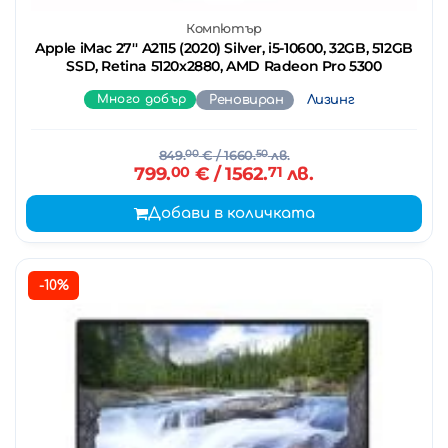
Компютър
Apple iMac 27'' A2115 (2020) Silver, i5-10600, 32GB, 512GB
SSD, Retina 5120x2880, AMD Radeon Pro 5300
Много добър
Реновиран
Лизинг
849.
00
€
/ 1660.
50
лв.
799.
00
€
/ 1562.
71
лв.
Добави в количката
-10%