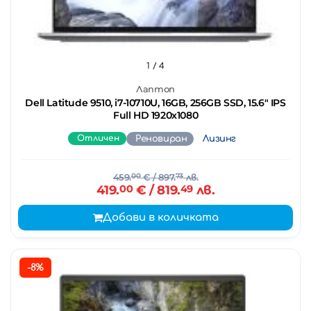
1
/ 4
Лаптоп
Dell Latitude 9510, i7-10710U, 16GB, 256GB SSD, 15.6" IPS
Full HD 1920x1080
Отличен
Реновиран
Лизинг
459.
00
€
/ 897.
73
лв.
419.
00
€
/ 819.
49
лв.
Добави в количката
-8%