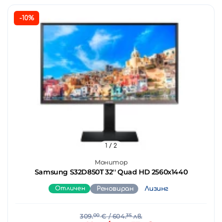
-10%
1
/ 2
Монитор
Samsung S32D850T 32'' Quad HD 2560x1440
Отличен
Реновиран
Лизинг
309.
00
€
/ 604.
35
лв.