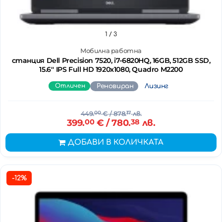
1
/ 3
Мобилна работна
станция Dell Precision 7520, i7-6820HQ, 16GB, 512GB SSD,
15.6'' IPS Full HD 1920x1080, Quadro M2200
Отличен
Реновиран
Лизинг
449.
00
€
/ 878.
17
лв.
399.
00
€
/ 780.
38
лв.
ДОБАВИ В КОЛИЧКАТА
-12%