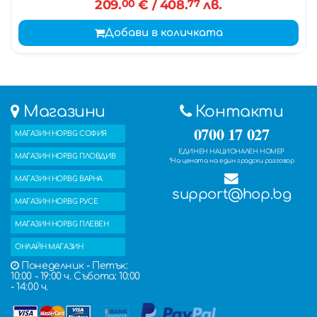
209.
00
€
/ 408.
77
лв.
Добави в количката
Магазини
Контакти
0700 17 027
МАГАЗИН HOP.BG СОФИЯ
ЕДИНЕН НАЦИОНАЛЕН НОМЕР
МАГАЗИН HOP.BG ПЛОВДИВ
*На цената на един градски разговор
МАГАЗИН HOP.BG ВАРНА
support@hop.bg
МАГАЗИН HOP.BG РУСЕ
МАГАЗИН HOP.BG ПЛЕВЕН
ОНЛАЙН МАГАЗИН
Понеделник - Петък:
10:00 - 19:00 ч. Събота: 10:00
- 14:00 ч.