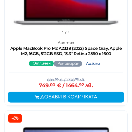
1
/ 4
Лаптоп
Apple MacBook Pro M2 A2338 (2022) Space Gray, Apple
M2, 16GB, 512GB SSD, 13.3'' Retina 2560 x 1600
Отличен
Реновиран
Лизинг
889.
00
€
/ 1738.
73
лв.
749.
00
€
/ 1464.
92
лв.
ДОБАВИ В КОЛИЧКАТА
-6%