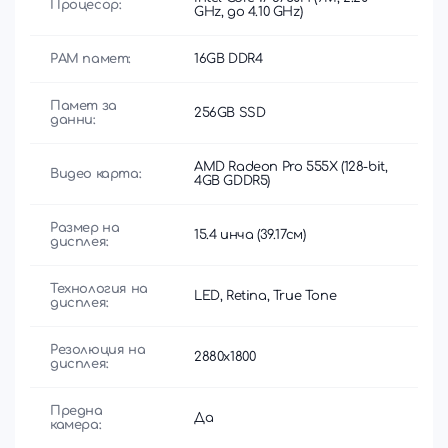
Процесор:
GHz, до 4.10 GHz)
РАМ памет:
16GB DDR4
Памет за
256GB SSD
данни:
AMD Radeon Pro 555X (128-bit,
Видео карта:
4GB GDDR5)
Размер на
15.4 инча (39.17см)
дисплея:
Технология на
LED, Retina, True Tone
дисплея:
Резолюция на
2880x1800
дисплея:
Предна
Да
камера: