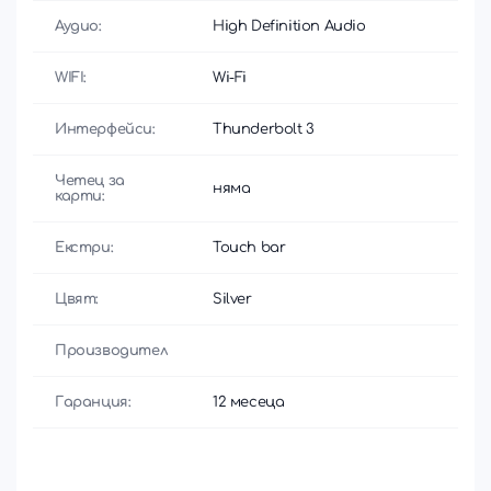
Аудио:
High Definition Audio
WIFI:
Wi-Fi
Интерфейси:
Thunderbolt 3
Четец за
няма
карти:
Екстри:
Touch bar
Цвят:
Silver
Производител
Гаранция:
12 месеца