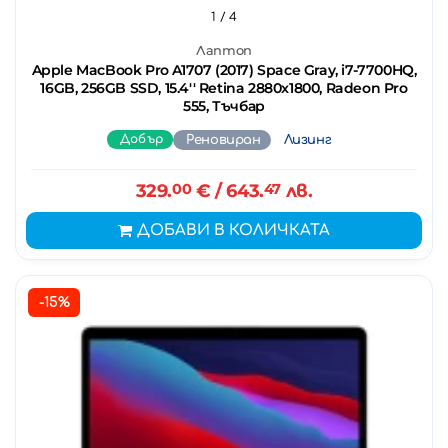
1
/ 4
Лаптоп
Apple MacBook Pro A1707 (2017) Space Gray, i7-7700HQ,
16GB, 256GB SSD, 15.4'' Retina 2880x1800, Radeon Pro
555, Тъчбар
Добър
Реновиран
Лизинг
329.
00
€
/ 643.
47
лв.
ДОБАВИ В КОЛИЧКАТА
-15%