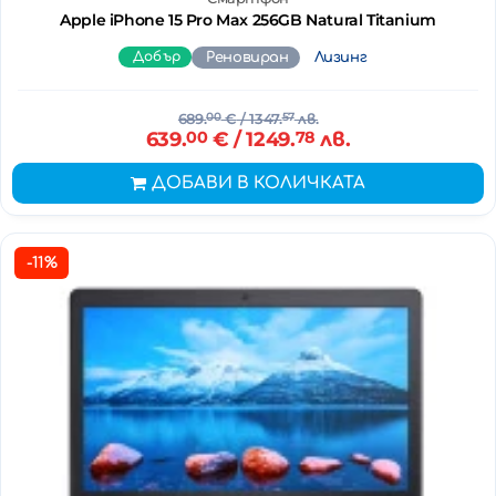
Apple iPhone 15 Pro Max 256GB Natural Titanium
Добър
Реновиран
Лизинг
689.
00
€
/ 1347.
57
лв.
639.
00
€
/ 1249.
78
лв.
ДОБАВИ В КОЛИЧКАТА
-11%