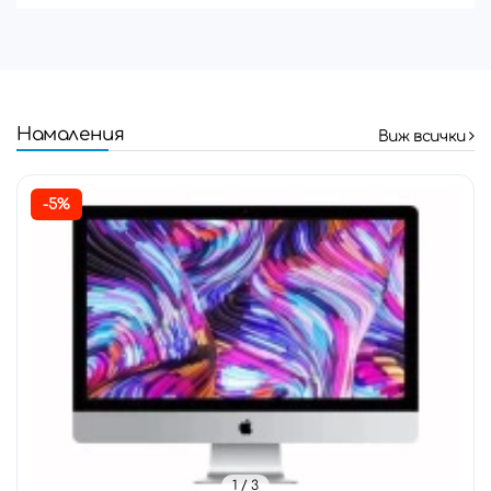
Намаления
Виж всички
-5%
1
/ 3