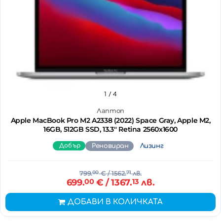
1
/ 4
Лаптоп
Apple MacBook Pro M2 A2338 (2022) Space Gray, Apple M2,
16GB, 512GB SSD, 13.3'' Retina 2560x1600
Добър
Реновиран
Лизинг
799.
00
€
/ 1562.
71
лв.
699.
00
€
/ 1367.
13
лв.
ДОБАВИ В КОЛИЧКАТА