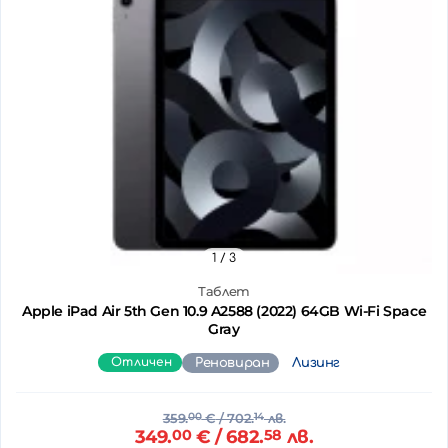
1
/ 3
Таблет
Apple iPad Air 5th Gen 10.9 A2588 (2022) 64GB Wi-Fi Space
Gray
Отличен
Реновиран
Лизинг
359.
00
€
/ 702.
14
лв.
349.
00
€
/ 682.
58
лв.