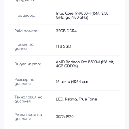
Intel Core i9-9880H (16M, 2.30
Процесор:
GHz, до 4.80 GHz)
РАМ памет:
32GB DDR4
Памет за
1TB SSD
данни:
AMD Radeon Pro 5500M (128 bit,
Видео карта:
4GB GDDR6)
Размер на
16 инча (40.64 см)
дисплея:
Технология на
LED, Retina, True Tone
дисплея:
Резолюция на
3072x1920
дисплея: