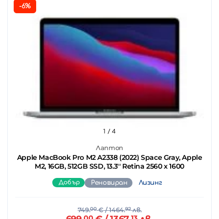
-6%
1
/ 4
Лаптоп
Apple MacBook Pro M2 A2338 (2022) Space Gray, Apple
M2, 16GB, 512GB SSD, 13.3'' Retina 2560 x 1600
Добър
Реновиран
Лизинг
749.
00
€
/ 1464.
92
лв.
00
13