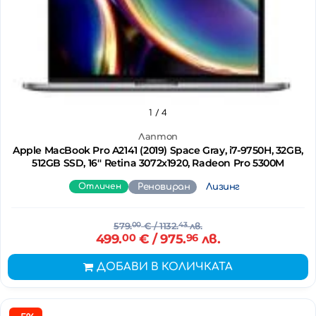
1
/ 4
Лаптоп
Apple MacBook Pro A2141 (2019) Space Gray, i7-9750H, 32GB,
512GB SSD, 16'' Retina 3072x1920, Radeon Pro 5300M
Отличен
Реновиран
Лизинг
579.
00
€
/ 1132.
43
лв.
499.
00
€
/ 975.
96
лв.
ДОБАВИ В КОЛИЧКАТА