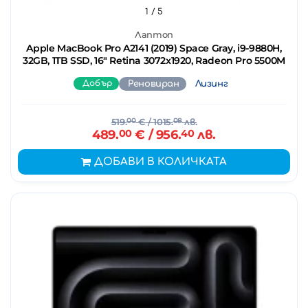
1
/ 5
Лаптоп
Apple MacBook Pro A2141 (2019) Space Gray, i9-9880H,
32GB, 1TB SSD, 16" Retina 3072x1920, Radeon Pro 5500M
Добър
Реновиран
Лизинг
519.
00
€
/ 1015.
08
лв.
489.
00
€
/ 956.
40
лв.
ДОБАВИ В КОЛИЧКАТА