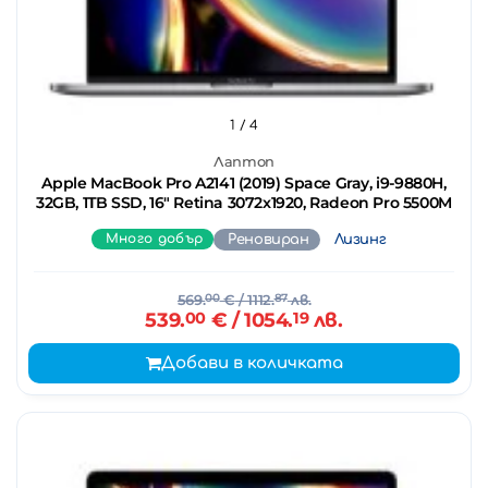
1
/ 4
Лаптоп
Apple MacBook Pro A2141 (2019) Space Gray, i9-9880H,
32GB, 1TB SSD, 16" Retina 3072x1920, Radeon Pro 5500M
Много добър
Реновиран
Лизинг
569.
00
€
/ 1112.
87
лв.
539.
00
€
/ 1054.
19
лв.
Добави в количката