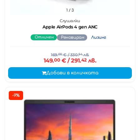
1
/ 3
Слушалки
Apple AirPods 4 gen ANC
Отличен
Реновиран
Лизинг
169.
00
€
/ 330.
54
лв.
149.
00
€
/ 291.
42
лв.
Добави в количката
-9%