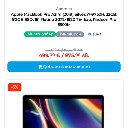
Лаптоп
Apple MacBook Pro A2141 (2019) Silver, i7-9750H, 32GB,
512GB SSD, 16'' Retina 3072x1920 Тъчбар, Radeon Pro
5500M
Много добър
Реновиран
Лизинг
529.
00
€
/ 1034.
63
лв.
499.
00
€
/ 975.
96
лв.
Добави в количката
-5%