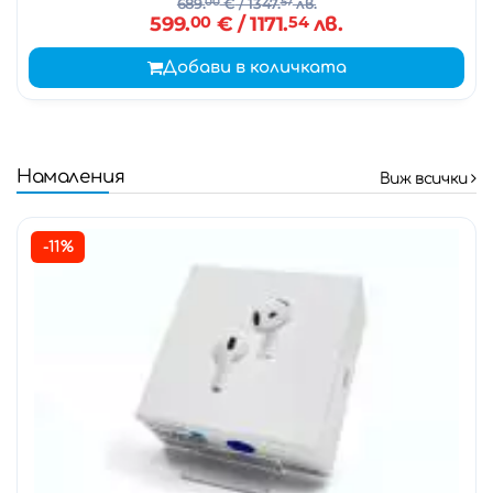
689.
00
€
/ 1347.
57
лв.
599.
00
€
/ 1171.
54
лв.
Добави в количката
Намаления
Виж всички
-11%