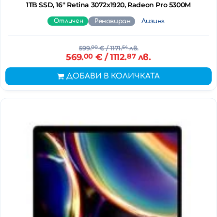
1TB SSD, 16'' Retina 3072x1920, Radeon Pro 5300M
Отличен
Реновиран
Лизинг
599.
00
€
/ 1171.
54
лв.
569.
00
€
/ 1112.
87
лв.
ДОБАВИ В КОЛИЧКАТА