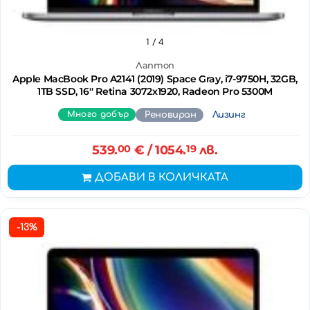
1
/ 4
Лаптоп
Apple MacBook Pro A2141 (2019) Space Gray, i7-9750H, 32GB,
1TB SSD, 16'' Retina 3072x1920, Radeon Pro 5300M
Много добър
Реновиран
Лизинг
539.
00
€
/ 1054.
19
лв.
ДОБАВИ В КОЛИЧКАТА
-13%