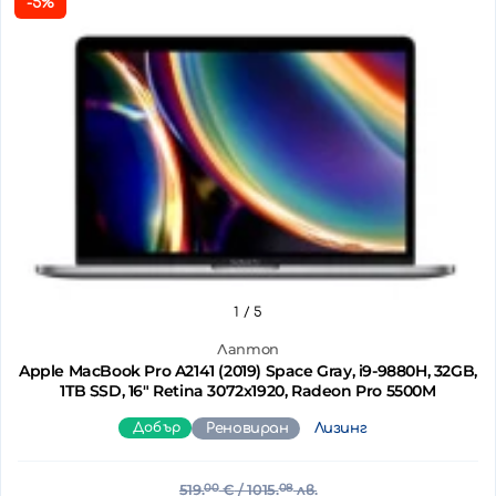
-5%
1
/ 5
Лаптоп
Apple MacBook Pro A2141 (2019) Space Gray, i9-9880H, 32GB,
1TB SSD, 16" Retina 3072x1920, Radeon Pro 5500M
Добър
Реновиран
Лизинг
519.
00
€
/ 1015.
08
лв.