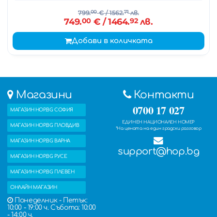
799.
00
€
/ 1562.
71
лв.
749.
00
€
/ 1464.
92
лв.
Добави в количката
Магазини
Контакти
0700 17 027
МАГАЗИН HOP.BG СОФИЯ
ЕДИНЕН НАЦИОНАЛЕН НОМЕР
МАГАЗИН HOP.BG ПЛОВДИВ
*На цената на един градски разговор
МАГАЗИН HOP.BG ВАРНА
support@hop.bg
МАГАЗИН HOP.BG РУСЕ
МАГАЗИН HOP.BG ПЛЕВЕН
ОНЛАЙН МАГАЗИН
Понеделник - Петък:
10:00 - 19:00 ч. Събота: 10:00
- 14:00 ч.