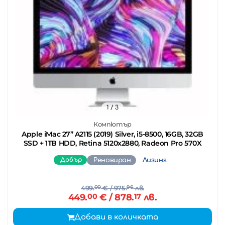
1
/ 3
Компютър
Apple iMac 27’’ A2115 (2019) Silver, i5-8500, 16GB, 32GB
SSD + 1TB HDD, Retina 5120x2880, Radeon Pro 570X
Добър
Реновиран
Лизинг
499.
00
€
/ 975.
96
лв.
449.
00
€
/ 878.
17
лв.
Добави в количката