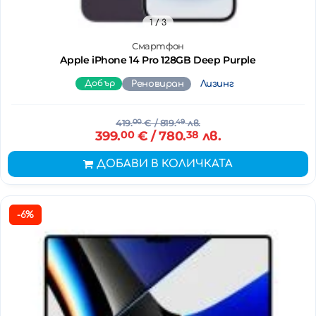
1
/ 3
Смартфон
Apple iPhone 14 Pro 128GB Deep Purple
Добър
Реновиран
Лизинг
419.
00
€
/ 819.
49
лв.
399.
00
€
/ 780.
38
лв.
ДОБАВИ В КОЛИЧКАТА
-6%