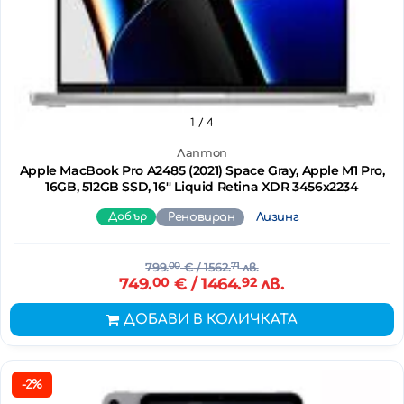
1
/ 4
Лаптоп
Apple MacBook Pro A2485 (2021) Space Gray, Apple M1 Pro,
16GB, 512GB SSD, 16'' Liquid Retina XDR 3456x2234
Добър
Реновиран
Лизинг
799.
00
€
/ 1562.
71
лв.
749.
00
€
/ 1464.
92
лв.
ДОБАВИ В КОЛИЧКАТА
-2%