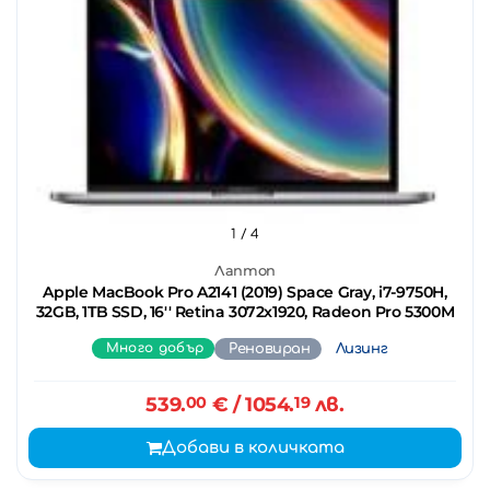
1
/ 4
Лаптоп
Apple MacBook Pro A2141 (2019) Space Gray, i7-9750H,
32GB, 1TB SSD, 16'' Retina 3072x1920, Radeon Pro 5300M
Много добър
Реновиран
Лизинг
539.
00
€
/ 1054.
19
лв.
Добави в количката