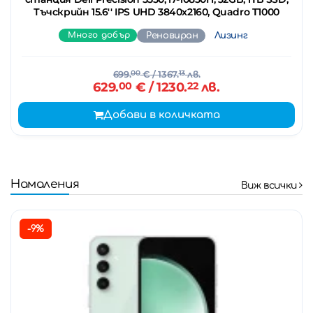
Тъчскрийн 15.6'' IPS UHD 3840x2160, Quadro T1000
Много добър
Реновиран
Лизинг
699.
00
€
/ 1367.
13
лв.
629.
00
€
/ 1230.
22
лв.
Добави в количката
Намаления
Виж всички
-9%