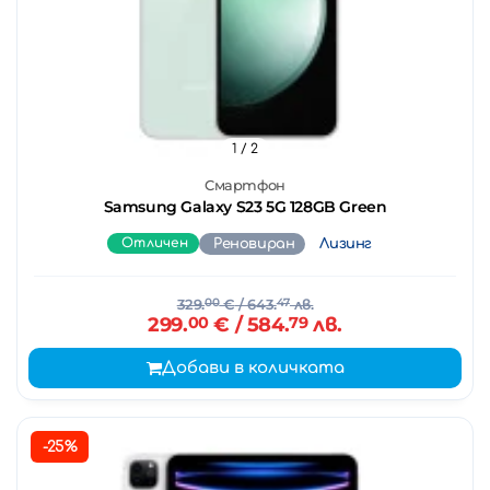
1
/ 2
Смартфон
Samsung Galaxy S23 5G 128GB Green
Отличен
Реновиран
Лизинг
329.
00
€
/ 643.
47
лв.
299.
00
€
/ 584.
79
лв.
Добави в количката
-25%