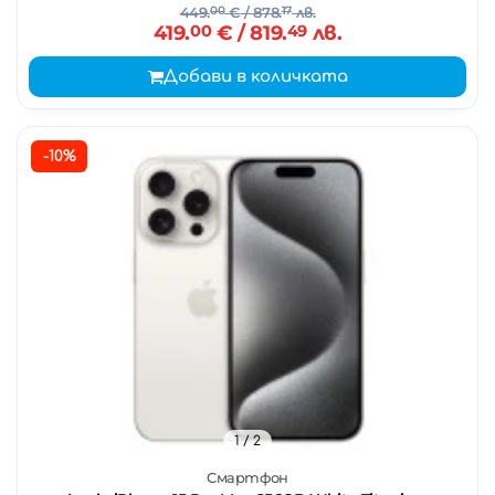
449.
00
€
/ 878.
17
лв.
419.
00
€
/ 819.
49
лв.
Добави в количката
-10%
1
/ 2
Смартфон