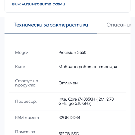
виж лизинговите схеми
Технически характеристики
Описание
Модел:
Precision 5550
Клас:
Мобилна работна станция
Статус на
Отличен
продукта:
Intel Core i7-10850H (12M, 2.70
Процесор:
GHz, до 5.10 GHz)
РАМ памет:
32GB DDR4
Памет за
512GB SSD