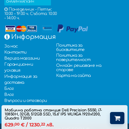
ОНЛАЙН МАГАЗИН
Понеделник - Петък:
10:00 - 19:00 ч. Събота: 10:00
- 14:00 ч.
Информация
Политика за
За нас
бисквитките
Контакти
Политика за
Верига магазини
поверителност
Гаранционни
Онлайн решаване на
спорове
условия
Карта на сайта
Информация за
доставка
Блог
Влог
Въпроси и отговори
Мобилна работна станция Dell Precision 5550, i7-
10850H, 32GB, 512GB SSD, 15.6'' IPS WUXGA 1920x1200,
Quadro T2000
629.
00
€
/ 1230.
22
лв.