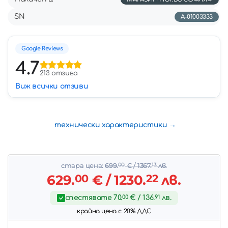
SN
A-01003333
Google Reviews
4.7
213 отзива
Виж всички отзиви
технически характеристики
стара цена:
699.
00
€
/ 1367.
13
лв.
629.
00
€
/ 1230.
22
лв.
спестявате
70.
00
€
/ 136.
91
лв.
крайна цена с 20% ДДС