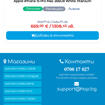
Apple iPhone 15 Pro Max 256GB White Titanium
Отличен
Реновиран
Лизинг
749.
00
€
/ 1464.
92
лв.
669.
00
€
/ 1308.
45
лв.
Добави в количката
Магазини
Контакти
0700 17 027
МАГАЗИН HOP.BG СОФИЯ
ЕДИНЕН НАЦИОНАЛЕН НОМЕР
МАГАЗИН HOP.BG ПЛОВДИВ
*На цената на един градски разговор
МАГАЗИН HOP.BG ВАРНА
support@hop.bg
МАГАЗИН HOP.BG РУСЕ
МАГАЗИН HOP.BG ПЛЕВЕН