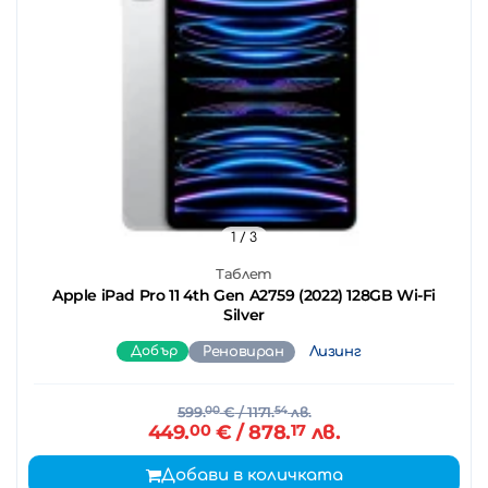
1
/ 3
Таблет
Apple iPad Pro 11 4th Gen A2759 (2022) 128GB Wi-Fi
Silver
Добър
Реновиран
Лизинг
599.
00
€
/ 1171.
54
лв.
449.
00
€
/ 878.
17
лв.
Добави в количката