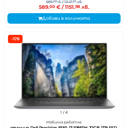
689.
00
€
/ 1347.
57
лв.
589.
00
€
/ 1151.
98
лв.
Добави в количката
-10%
1
/ 4
Мобилна работна
станция Dell Precision 5550, i7-10850H, 32GB, 1TB SSD,