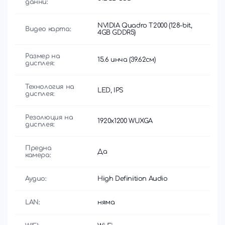
данни:
NVIDIA Quadro T2000 (128-bit,
Видео карта:
4GB GDDR5)
Размер на
15.6 инча (39.62см)
дисплея:
Технология на
LED, IPS
дисплея:
Резолюция на
1920x1200 WUXGA
дисплея:
Предна
Да
камера:
Аудио:
High Definition Audio
LAN:
няма