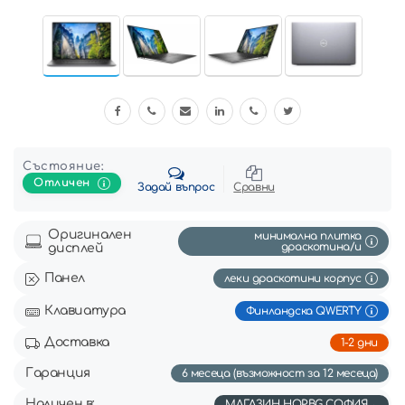
Състояние:
Отличен
Задай въпрос
Сравни
Оригинален
минимална плитка
драскотинa/и
дисплей
Панел
леки драскотини корпус
Клавиатура
Финландска QWERTY
Доставка
1-2 дни
Гаранция
6 месеца (възможност за 12 месеца)
Наличен в:
МАГАЗИН HOP.BG СОФИЯ