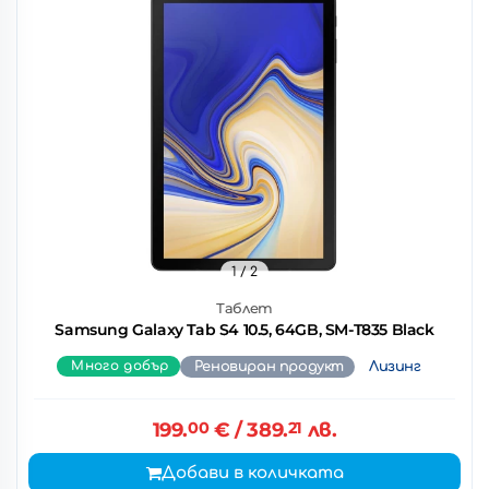
1
/ 2
Таблет
Samsung Galaxy Tab S4 10.5, 64GB, SM-T835 Black
Много добър
Реновиран продукт
Лизинг
199.
00
€
/ 389.
21
лв.
Добави в количката