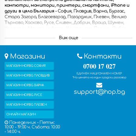
компютри, монитори, принтери, смартфони, iPhone и
други в цяла България
- София, Пловдив, Варна, Бургас,
Стара Загора, Благоевград, Пазарджик, Плевен, Велико
Търново, Хасково, Русе, Сливен, Добрич, Враца, Шумен,
Кърджали, Монтана, Ловеч, Кюстендил, Перник, Ямбол,
Разград, Габрово, Смолян, Търговище, Силистра, Видин,
Виж още
Троян, Ботевград, Ямбол, Свищов, Дупница, Горна
Оряховица, Казанлък, Асеновград, Кюстендил, Петрич,
Димитровград, Сандански, Самоков, Троян, Несебър и
Магазини
Контакти
други.
Също така можете да получите поръчаните
продукти с безплатна доставка в някой от петте ни
0700 17 027
МАГАЗИН HOP.BG СОФИЯ
магазина.
ЕДИНЕН НАЦИОНАЛЕН НОМЕР
МАГАЗИН HOP.BG ПЛОВДИВ
*На цената на един градски разговор
МАГАЗИН HOP.BG ВАРНА
support@hop.bg
МАГАЗИН HOP.BG РУСЕ
МАГАЗИН HOP.BG ПЛЕВЕН
ОНЛАЙН МАГАЗИН
Понеделник - Петък:
10:00 - 19:00 ч. Събота: 10:00
- 14:00 ч.