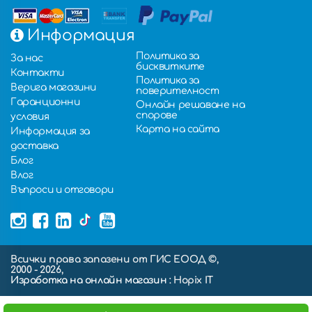
Информация
Политика за
За нас
бисквитките
Контакти
Политика за
Верига магазини
поверителност
Гаранционни
Онлайн решаване на
спорове
условия
Карта на сайта
Информация за
доставка
Блог
Влог
Въпроси и отговори
Всички права запазени от ГИС ЕООД ©,
2000 - 2026,
Изработка на онлайн магазин
: Hopix IT