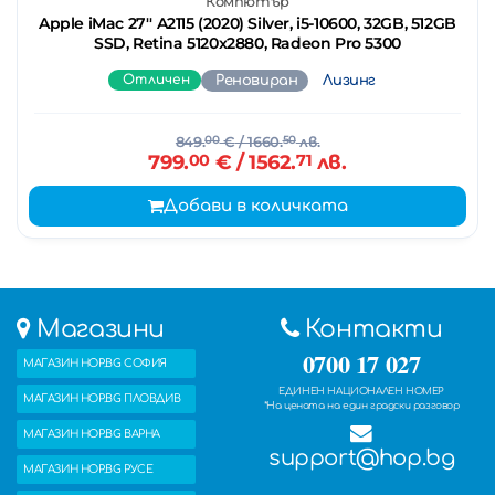
Компютър
Apple iMac 27'' A2115 (2020) Silver, i5-10600, 32GB, 512GB
SSD, Retina 5120x2880, Radeon Pro 5300
Отличен
Реновиран
Лизинг
849.
00
€
/ 1660.
50
лв.
799.
00
€
/ 1562.
71
лв.
Добави в количката
Магазини
Контакти
0700 17 027
МАГАЗИН HOP.BG СОФИЯ
ЕДИНЕН НАЦИОНАЛЕН НОМЕР
МАГАЗИН HOP.BG ПЛОВДИВ
*На цената на един градски разговор
МАГАЗИН HOP.BG ВАРНА
support@hop.bg
МАГАЗИН HOP.BG РУСЕ