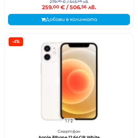
279.
00
€
/ 545.
68
лв.
259.
00
€
/ 506.
56
лв.
Добави в количката
-4%
1
/ 2
Смартфон
Apple iPhone 12 64GB White