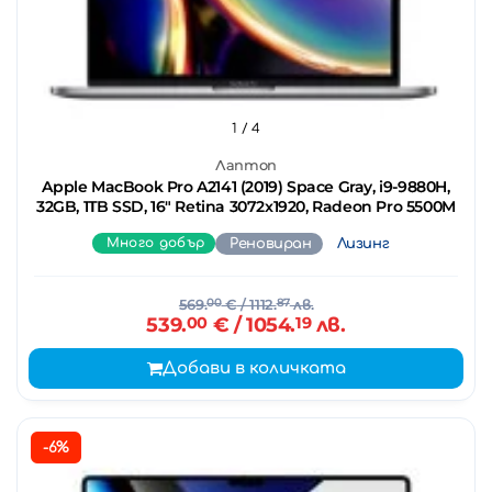
1
/ 4
Лаптоп
Apple MacBook Pro A2141 (2019) Space Gray, i9-9880H,
32GB, 1TB SSD, 16" Retina 3072x1920, Radeon Pro 5500M
Много добър
Реновиран
Лизинг
569.
00
€
/ 1112.
87
лв.
539.
00
€
/ 1054.
19
лв.
Добави в количката
-6%