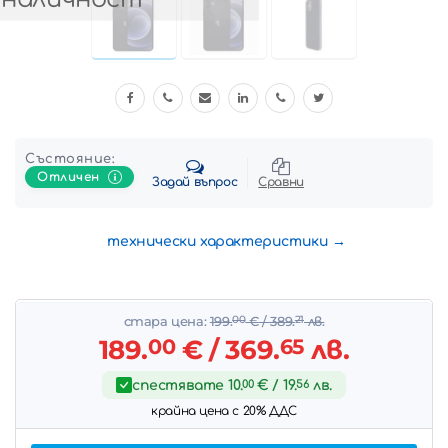
Състояние:
Отличен
Задай въпрос
Сравни
технически характеристики
стара цена:
199.
00
€
/ 389.
21
лв.
189.
00
€
/ 369.
65
лв.
спестявате
10.
00
€
/ 19.
56
лв.
крайна цена с 20% ДДС