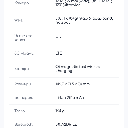
12 MP, 26mm (wide), OIS + 12 MP,
Камера:
120˚ (ultrawide)
802.11 a/b/g/n/ac/6, dual-band,
WIFI:
hotspot
Четец за
Не
карти:
3G Модул:
LTE
Qi magnetic fast wireless
Екстри:
charging
Размери:
146.7 x 71.5 x 7.4 mm
Батерия:
Li-Ion 2815 mAh
Тегло:
164 g
Bluetooth:
5.0, A2DP, LE