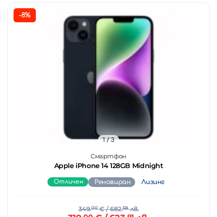
-8%
1
/ 3
Смартфон
Apple iPhone 14 128GB Midnight
Отличен
Реновиран
Лизинг
349.
00
€
/ 682.
58
лв.
00
91