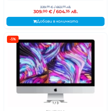
339.
00
€
/ 663.
03
лв.
309.
00
€
/ 604.
35
лв.
Добави в количката
-5%
1
/ 3