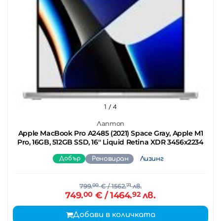
1
/ 4
Лаптоп
Apple MacBook Pro A2485 (2021) Space Gray, Apple M1
Pro, 16GB, 512GB SSD, 16'' Liquid Retina XDR 3456x2234
Добър
Реновиран
Лизинг
799.
00
€
/ 1562.
71
лв.
749.
00
€
/ 1464.
92
лв.
Добави в количката