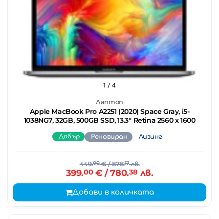
1
/ 4
Лаптоп
Apple MacBook Pro A2251 (2020) Space Gray, i5-
1038NG7, 32GB, 500GB SSD, 13.3'' Retina 2560 x 1600
Добър
Реновиран
Лизинг
449.
00
€
/ 878.
17
лв.
399.
00
€
/ 780.
38
лв.
Добави в количката