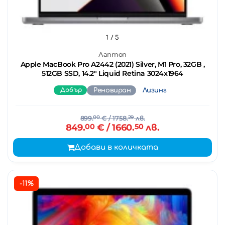
1
/ 5
Лаптоп
Apple MacBook Pro A2442 (2021) Silver, M1 Pro, 32GB ,
512GB SSD, 14.2" Liquid Retina 3024x1964
Добър
Реновиран
Лизинг
899.
00
€
/ 1758.
29
лв.
849.
00
€
/ 1660.
50
лв.
Добави в количката
-11%