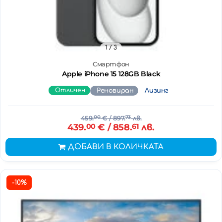
1
/ 3
Смартфон
Apple iPhone 15 128GB Black
Отличен
Реновиран
Лизинг
459.
00
€
/ 897.
73
лв.
439.
00
€
/ 858.
61
лв.
ДОБАВИ В КОЛИЧКАТА
-10%