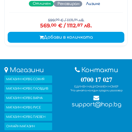
Отличен
Реновиран
Лизинг
599.
00
€
/ 1171.
54
лв.
569.
00
€
/ 1112.
87
лв.
Добави в количката
Магазини
Контакти
0700 17 027
МАГАЗИН HOP.BG СОФИЯ
ЕДИНЕН НАЦИОНАЛЕН НОМЕР
МАГАЗИН HOP.BG ПЛОВДИВ
*На цената на един градски разговор
МАГАЗИН HOP.BG ВАРНА
support@hop.bg
МАГАЗИН HOP.BG РУСЕ
МАГАЗИН HOP.BG ПЛЕВЕН
ОНЛАЙН МАГАЗИН