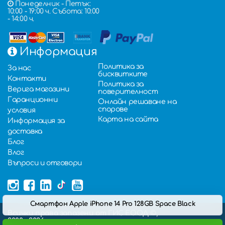
Понеделник - Петък:
10:00 - 19:00 ч. Събота: 10:00
- 14:00 ч.
Информация
Политика за
За нас
бисквитките
Контакти
Политика за
Верига магазини
поверителност
Гаранционни
Онлайн решаване на
спорове
условия
Карта на сайта
Информация за
доставка
Блог
Влог
Въпроси и отговори
Смартфон Apple iPhone 14 Pro 128GB Space Black
Всички права запазени от ГИС ЕООД ©,
2000 - 2026,