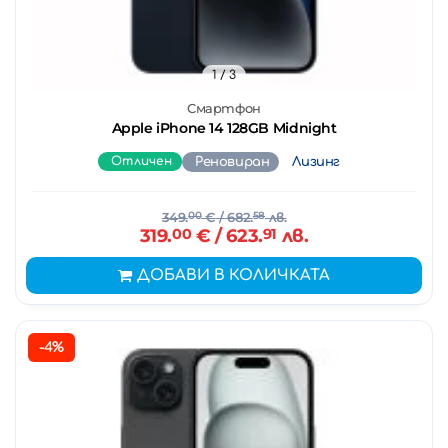
1
/ 3
Смартфон
Apple iPhone 14 128GB Midnight
Отличен
Реновиран
Лизинг
349.
00
€
/ 682.
58
лв.
319.
00
€
/ 623.
91
лв.
ДОБАВИ В КОЛИЧКАТА
-4%