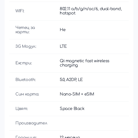
802.11 a/b/g/n/ac/6, dual-band,
WIFI:
hotspot
Четец за
Не
карти:
3G Модул:
LTE
Qi magnetic fast wireless
Екстри:
charging
Bluetooth:
5.0, A2DP, LE
Сим карта:
Nano-SIM + eSIM
Цвят:
Space Black
Производител
Гаранция:
12 месеца