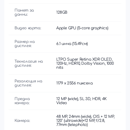
Памет за
128GB
данни:
Видео карта:
Apple GPU (5-core graphics)
Размер на
6.1 инча (15.49см)
дисплея:
LTPO Super Retina XDR OLED,
Технология на
120Hz, HDR10, Dolby Vision, 1000
дисплея:
nits
Резолюция на
1179 x 2556 пиксела
дисплея:
Предна
12 MP (wide), SL 3D, HDR, 4K
камера:
Video
48 MP, 24mm (wide), OIS + 12 MP,
Камера:
120˚ (ultrawide)+12 MP, f/2.8,
77mm (telephoto)