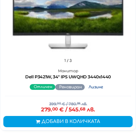
1
/ 3
Монитор
Dell P3421W, 34" IPS UWQHD 3440x1440
Отличен
Реновиран
Лизинг
399.
00
€
/ 780.
38
лв.
279.
00
€
/ 545.
68
лв.
ДОБАВИ В КОЛИЧКАТА