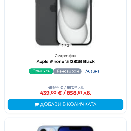
1
/ 3
Смартфон
Apple iPhone 15 128GB Black
Отличен
Реновиран
Лизинг
459.
00
€
/ 897.
73
лв.
439.
00
€
/ 858.
61
лв.
ДОБАВИ В КОЛИЧКАТА