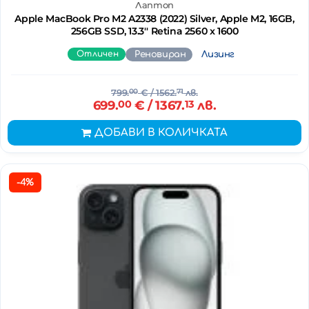
Лаптоп
Apple MacBook Pro M2 A2338 (2022) Silver, Apple M2, 16GB,
256GB SSD, 13.3'' Retina 2560 x 1600
Отличен
Реновиран
Лизинг
799.
00
€
/ 1562.
71
лв.
699.
00
€
/ 1367.
13
лв.
ДОБАВИ В КОЛИЧКАТА
-4%