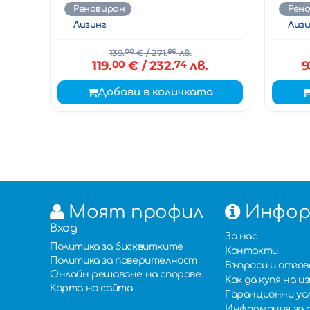
Реновиран
Рен
Лизинг
Лизи
139.
00
€
/ 271.
86
лв.
119.
00
€
/ 232.
74
лв.
9
Добави в количката
Моят профил
Инфор
Вход
За нас
Политика за бисквитките
Контакти
Политика за поверителност
Въпроси и отго
Онлайн решаване на спорове
Как да купя на 
Карта на сайта
Гаранционни ус
Информация за 