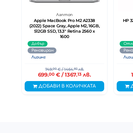
Лаптоп
Apple MacBook Pro M2 A2338
HP 32
(2022) Space Gray, Apple M2, 16GB,
512GB SSD, 13.3'' Retina 2560 x
1600
Добър
Отл
Реновиран
Рен
Лизинг
Лизи
749.
00
€
/ 1464.
92
лв.
699.
00
€
/ 1367.
13
лв.
ДОБАВИ В КОЛИЧКАТА