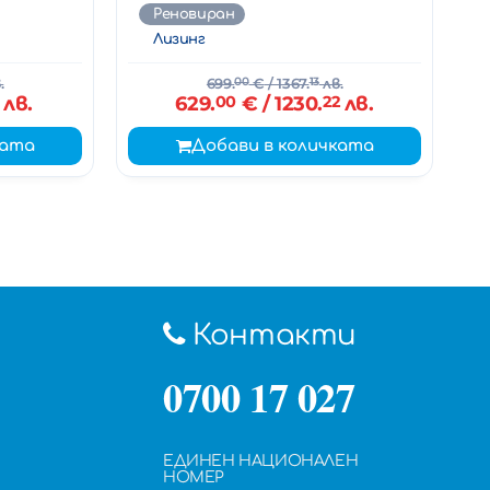
Реновиран
Лизинг
.
699.
00
€
/ 1367.
13
лв.
лв.
629.
00
€
/ 1230.
22
лв.
ката
Добави в количката
Контакти
0700 17 027
ЕДИНЕН НАЦИОНАЛЕН
НОМЕР