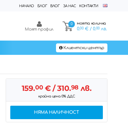
НАЧАЛО
БЛОГ
ВЛОГ
ЗА НАС
КОНТАКТИ
моята количка
0
0.
00
€
/ 0.
00
лв.
Моят профил
Клиентски център
159.
00
€
/ 310.
98
лв.
крайна цена 0% ДДС
НЯМА НАЛИЧНОСТ