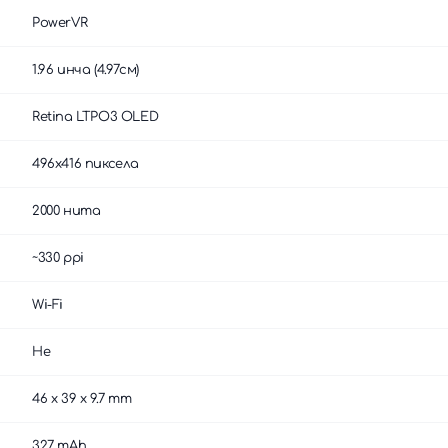
PowerVR
1.96 инча (4.97см)
Retina LTPO3 OLED
496x416 пиксела
2000 нита
~330 ppi
Wi-Fi
Не
46 x 39 x 9.7 mm
327 mAh