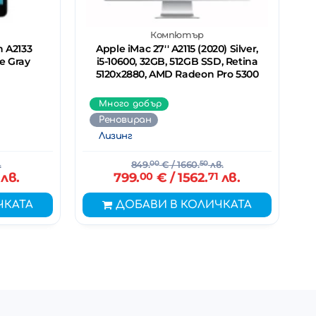
Компютър
n A2133
Apple iMac 27'' A2115 (2020) Silver,
e Gray
i5-10600, 32GB, 512GB SSD, Retina
5120x2880, AMD Radeon Pro 5300
Много добър
Реновиран
Лизинг
.
849.
00
€
/ 1660.
50
лв.
лв.
799.
00
€
/ 1562.
71
лв.
ЧКАТА
ДОБАВИ В КОЛИЧКАТА