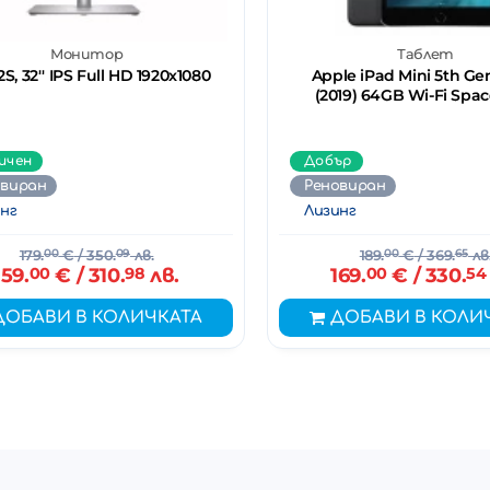
Монитор
Таблет
S, 32'' IPS Full HD 1920x1080
Apple iPad Mini 5th Ge
(2019) 64GB Wi-Fi Spac
ичен
Добър
овиран
Реновиран
нг
Лизинг
179.
00
€
/ 350.
09
лв.
189.
00
€
/ 369.
65
лв
159.
00
€
/ 310.
98
лв.
169.
00
€
/ 330.
54
ДОБАВИ В КОЛИЧКАТА
ДОБАВИ В КОЛИ