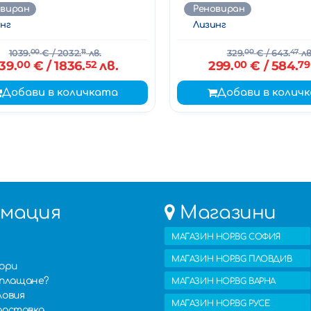
овиран
Реновиран
нг
Лизинг
1039.
00
€
/ 2032.
11
лв.
329.
00
€
/ 643.
47
лв
39.
00
€
/ 1836.
52
лв.
299.
00
€
/ 584.
79
Добави в количката
Добави в колич
мация
Магазини
МАГАЗИН HOP.BG СОФИЯ
МАГАЗИН HOP.BG ПЛОВДИВ
вори
изплащане?
МАГАЗИН HOP.BG ВАРНА
ловия
МАГАЗИН HOP.BG РУСЕ
доставка