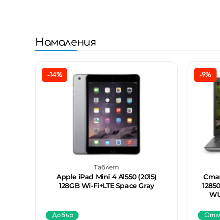
Намаления
-14%
-9%
Таблет
Apple iPad Mini 4 A1550 (2015)
Стан
128GB Wi-Fi+LTE Space Gray
12850
WU
Добър
Отл