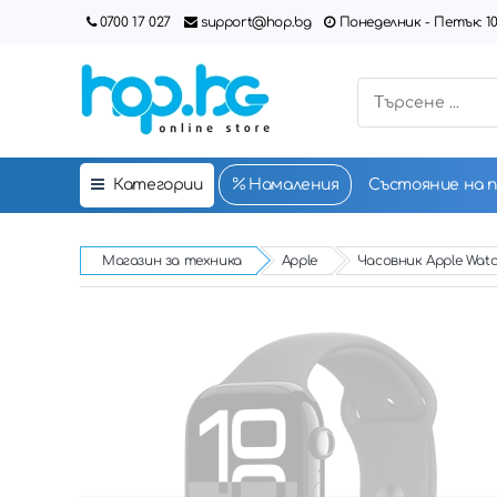
0700 17 027
support@hop.bg
Понеделник - Петък: 10:00
Категории
Намаления
Състояние на 
Магазин за техника
Apple
Часовник Apple Watc