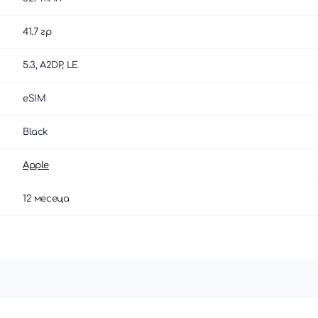
41.7 гр
5.3, A2DP, LE
eSIM
Black
Apple
12 месеца