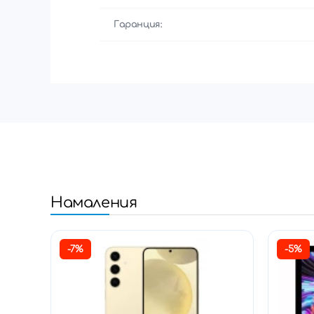
Гаранция:
Намаления
-7%
-5%