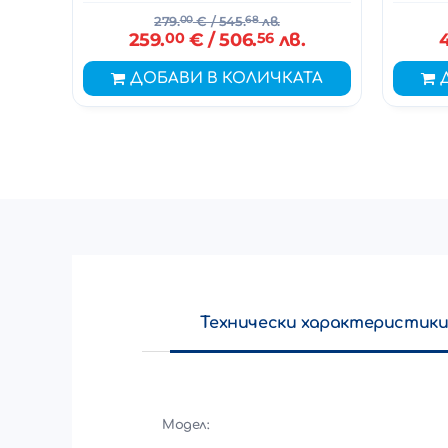
279.
00
€
/ 545.
68
лв.
259.
00
€
/ 506.
56
лв.
ДОБАВИ В КОЛИЧКАТА
Технически характеристик
Модел: