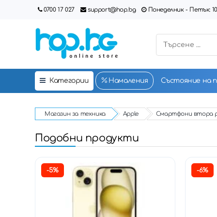
0700 17 027
support@hop.bg
Понеделник - Петък: 10:00
Категории
Намаления
Състояние на 
Магазин за техника
Apple
Смартфони втора 
Подобни продукти
-5%
-6%