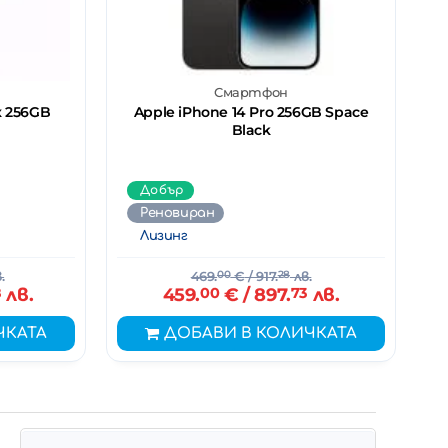
Смартфон
x 256GB
Apple iPhone 14 Pro 256GB Space
Black
Добър
Реновиран
Лизинг
.
469.
00
€
/ 917.
28
лв.
8
лв.
459.
00
€
/ 897.
73
лв.
ЧКАТА
ДОБАВИ В КОЛИЧКАТА