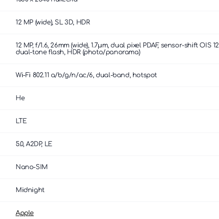
12 MP (wide), SL 3D, HDR
12 MP, f/1.6, 26mm (wide), 1.7µm, dual pixel PDAF, sensor-shift OIS 12
dual-tone flash, HDR (photo/panorama)
Wi-Fi 802.11 a/b/g/n/ac/6, dual-band, hotspot
Не
LTE
5.0, A2DP, LE
Nano-SIM
Midnight
Apple