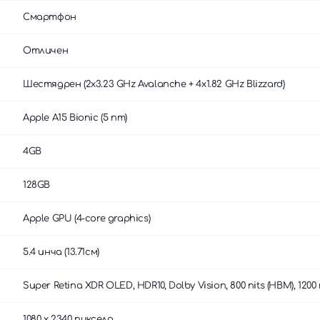
Смартфон
Отличен
Шестядрен (2x3.23 GHz Avalanche + 4x1.82 GHz Blizzard)
Apple A15 Bionic (5 nm)
4GB
128GB
Apple GPU (4-core graphics)
5.4 инча (13.71см)
Super Retina XDR OLED, HDR10, Dolby Vision, 800 nits (HBM), 1200 n
1080 x 2340 пиксела