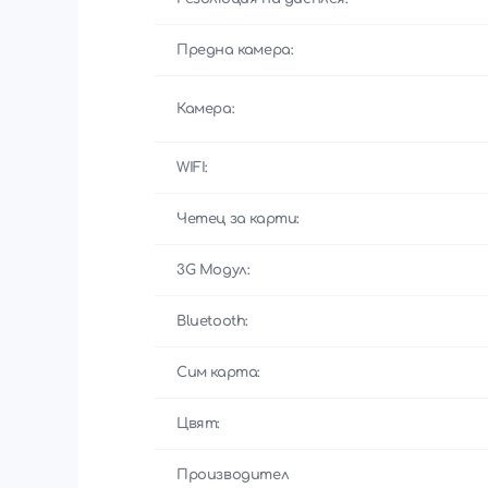
Предна камера:
Камера:
WIFI:
Четец за карти:
3G Модул:
Bluetooth:
Сим карта:
Цвят:
Производител