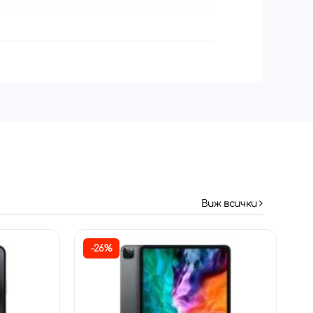
Виж всички
-26%