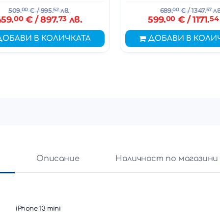
509.
00
€
/ 995.
52
лв.
689.
00
€
/ 1347.
57
лв
459.
00
€
/ 897.
73
лв.
599.
00
€
/ 1171.
54
ДОБАВИ В КОЛИЧКАТА
ДОБАВИ В КОЛИ
и
Описание
Наличност по магазини
iPhone 13 mini