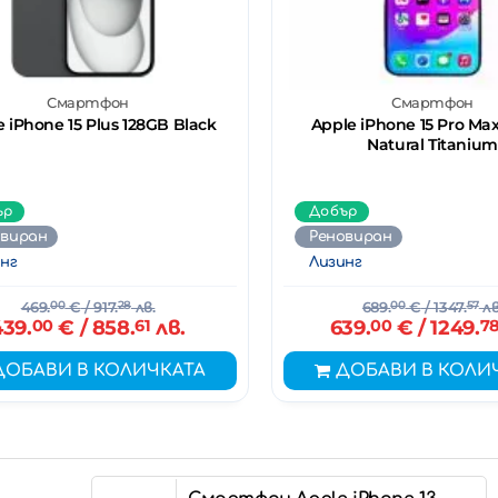
Смартфон
Смартфон
 iPhone 15 Plus 128GB Black
Apple iPhone 15 Pro Ma
Natural Titanium
ър
Добър
овиран
Реновиран
нг
Лизинг
469.
00
€
/ 917.
28
лв.
689.
00
€
/ 1347.
57
лв
439.
00
€
/ 858.
61
лв.
639.
00
€
/ 1249.
7
ДОБАВИ В КОЛИЧКАТА
ДОБАВИ В КОЛИ