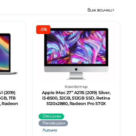
Виж всички
-5%
Компютър
 (2019)
Apple iMac 27’’ A2115 (2019) Silver,
4GB, 1TB
i5-8500, 32GB, 512GB SSD, Retina
0, Radeon
5120x2880, Radeon Pro 570X
Отличен
Реновиран
Лизинг