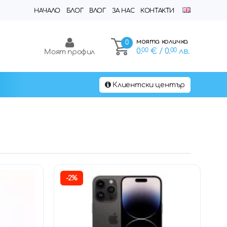
НАЧАЛО
БЛОГ
ВЛОГ
ЗА НАС
КОНТАКТИ
моята количка
0
0.
00
€
/ 0.
00
лв.
Моят профил
Клиентски център
-2%