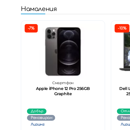
Намаления
-7%
-10%
Смартфон
Apple iPhone 12 Pro 256GB
Dell 
Graphite
2
Добър
Отл
Реновиран
Рен
Лизинг
Лизи