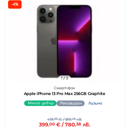
-4%
1
/ 3
Смартфон
Apple iPhone 13 Pro Max 256GB Graphite
Много добър
Реновиран
Лизинг
419.
00
€
/ 819.
49
лв.
399.
00
€
/ 780.
38
лв.