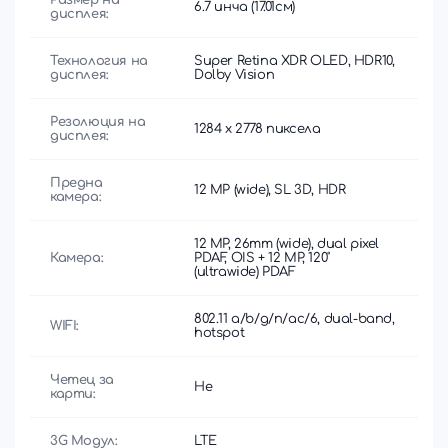
Размер на
6.7 инча (17.01см)
дисплея:
Технология на
Super Retina XDR OLED, HDR10,
дисплея:
Dolby Vision
Резолюция на
1284 x 2778 пиксела
дисплея:
Предна
12 MP (wide), SL 3D, HDR
камера:
12 MP, 26mm (wide), dual pixel
Камера:
PDAF, OIS + 12 MP, 120˚
(ultrawide) PDAF
802.11 a/b/g/n/ac/6, dual-band,
WIFI:
hotspot
Четец за
Не
карти:
3G Модул:
LTE