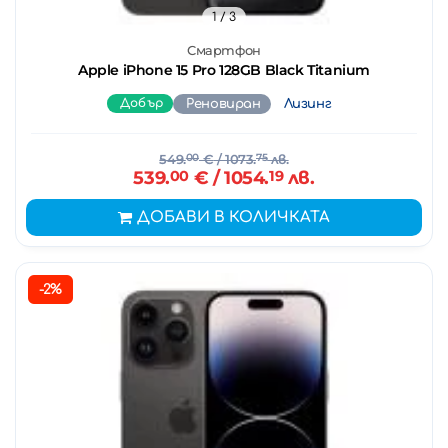
1
/ 3
Смартфон
Apple iPhone 15 Pro 128GB Black Titanium
Добър
Реновиран
Лизинг
549.
00
€
/ 1073.
75
лв.
539.
00
€
/ 1054.
19
лв.
ДОБАВИ В КОЛИЧКАТА
-2%