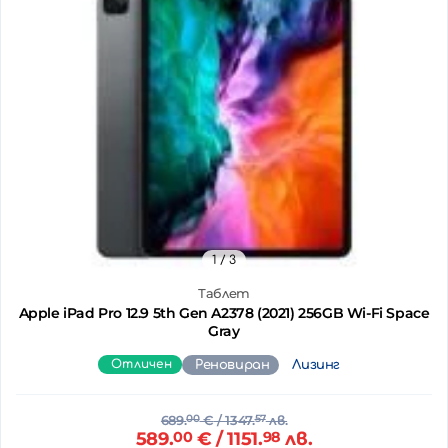
1
/ 3
Таблет
Apple iPad Pro 12.9 5th Gen A2378 (2021) 256GB Wi-Fi Space
Gray
Отличен
Реновиран
Лизинг
689.
00
€
/ 1347.
57
лв.
589.
00
€
/ 1151.
98
лв.