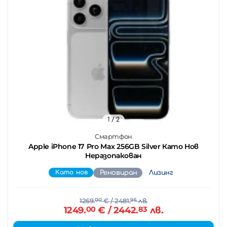
1
/ 2
Смартфон
Apple iPhone 17 Pro Max 256GB Silver Като Нов
Неразопакован
Като нов
Реновиран
Лизинг
1269.
00
€
/ 2481.
95
лв.
1249.
00
€
/ 2442.
83
лв.