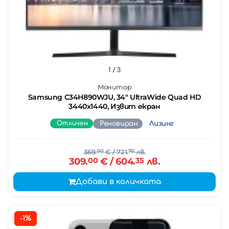
1
/ 3
Монитор
Samsung C34H890WJU, 34" UltraWide Quad HD
3440х1440, Извит екран
Отличен
Реновиран
Лизинг
369.
00
€
/ 721.
70
лв.
309.
00
€
/ 604.
35
лв.
Добави в количката
-1%