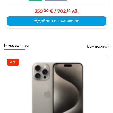
359.
00
€
/ 702.
14
лв.
Добави в количката
Намаления
Виж всички
-5%