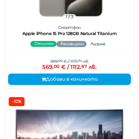
1
/ 3
Смартфон
Apple iPhone 15 Pro 128GB Natural Titanium
Отличен
Реновиран
Лизинг
599.
00
€
/ 1171.
54
лв.
569.
00
€
/ 1112.
87
лв.
Добави в количката
-10%