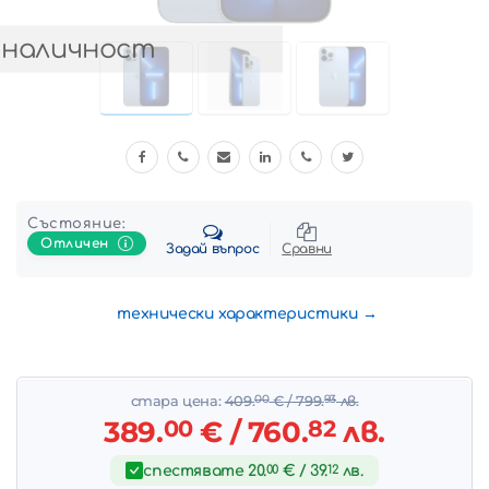
 наличност
Състояние:
Отличен
Задай въпрос
Сравни
технически характеристики
стара цена:
409.
00
€
/ 799.
93
лв.
389.
00
€
/ 760.
82
лв.
спестявате
20.
00
€
/ 39.
12
лв.