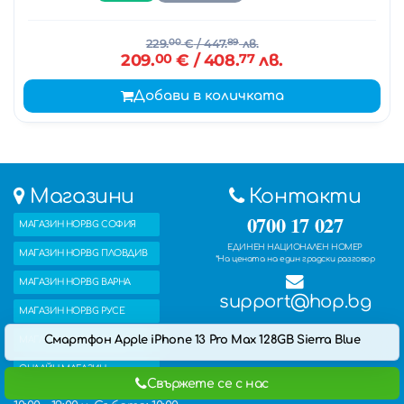
229.
00
€
/ 447.
89
лв.
209.
00
€
/ 408.
77
лв.
Добави в количката
Магазини
Контакти
0700 17 027
МАГАЗИН HOP.BG СОФИЯ
ЕДИНЕН НАЦИОНАЛЕН НОМЕР
МАГАЗИН HOP.BG ПЛОВДИВ
*На цената на един градски разговор
МАГАЗИН HOP.BG ВАРНА
support@hop.bg
МАГАЗИН HOP.BG РУСЕ
Смартфон Apple iPhone 13 Pro Max 128GB Sierra Blue
МАГАЗИН HOP.BG ПЛЕВЕН
ОНЛАЙН МАГАЗИН
Свържете се с нас
Понеделник - Петък: