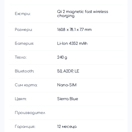
Qi 2 magnetic fast wireless
Екстри:
charging
Размери:
160.8 x 78.1 x 7.7 mm
Батерия:
Li-Ion 4352 mAh
Тегло:
240 g
Bluetooth:
5.0, A2DP, LE
Сим карта:
Nano-SIM
Цвят:
Sierra Blue
Производител
Гаранция:
12 месеца