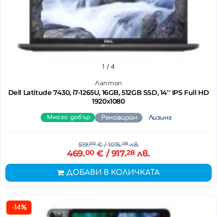
1
/ 4
Лаптоп
Dell Latitude 7430, i7-1265U, 16GB, 512GB SSD, 14'' IPS Full HD
1920x1080
Много добър
Реновиран
Лизинг
519.
00
€
/ 1015.
08
лв.
469.
00
€
/ 917.
28
лв.
ДОБАВИ В КОЛИЧКАТА
-14%