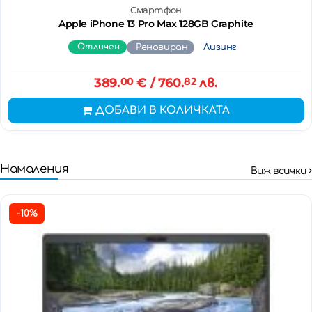
Смартфон
Apple iPhone 13 Pro Max 128GB Graphite
Отличен
Реновиран
Лизинг
389.
00
€
/ 760.
82
лв.
ДОБАВИ В КОЛИЧКАТА
Намаления
Виж всички
-10%