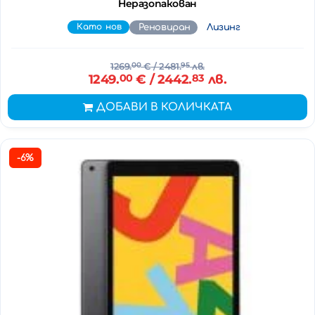
Неразопакован
Като нов
Реновиран
Лизинг
1269.
00
€
/ 2481.
95
лв.
1249.
00
€
/ 2442.
83
лв.
ДОБАВИ В КОЛИЧКАТА
-6%