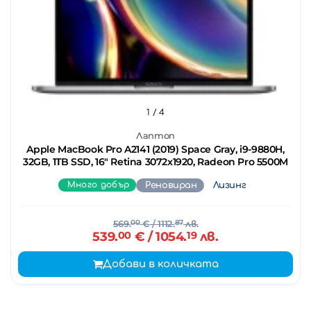
1
/ 4
Лаптоп
Apple MacBook Pro A2141 (2019) Space Gray, i9-9880H,
32GB, 1TB SSD, 16" Retina 3072x1920, Radeon Pro 5500M
Много добър
Реновиран
Лизинг
569.
00
€
/ 1112.
87
лв.
539.
00
€
/ 1054.
19
лв.
Добави в количката