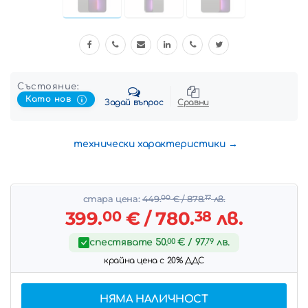
Състояние:
Като нов
Задай въпрос
Сравни
технически характеристики
стара цена:
449.
00
€
/ 878.
17
лв.
399.
00
€
/ 780.
38
лв.
спестявате
50.
00
€
/ 97.
79
лв.
крайна цена с 20% ДДС
НЯМА НАЛИЧНОСТ