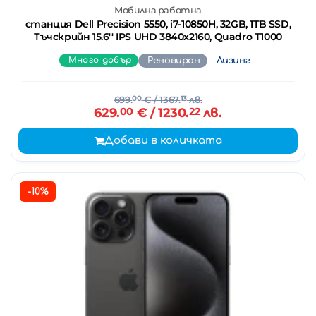
Мобилна работна
станция Dell Precision 5550, i7-10850H, 32GB, 1TB SSD,
Тъчскрийн 15.6'' IPS UHD 3840x2160, Quadro T1000
Много добър
Реновиран
Лизинг
699.
00
€
/ 1367.
13
лв.
629.
00
€
/ 1230.
22
лв.
Добави в количката
-10%