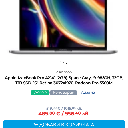
1
/ 5
Лаптоп
Apple MacBook Pro A2141 (2019) Space Gray, i9-9880H, 32GB,
1TB SSD, 16" Retina 3072x1920, Radeon Pro 5500M
Добър
Реновиран
Лизинг
519.
00
€
/ 1015.
08
лв.
489.
00
€
/ 956.
40
лв.
ДОБАВИ В КОЛИЧКАТА