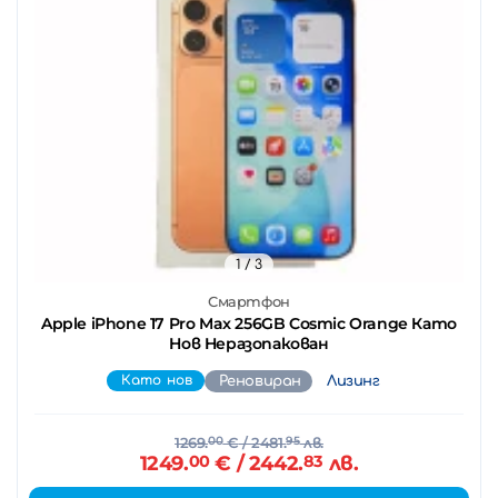
1
/ 3
Смартфон
Apple iPhone 17 Pro Max 256GB Cosmic Orange Като
Нов Неразопакован
Като нов
Реновиран
Лизинг
1269.
00
€
/ 2481.
95
лв.
1249.
00
€
/ 2442.
83
лв.