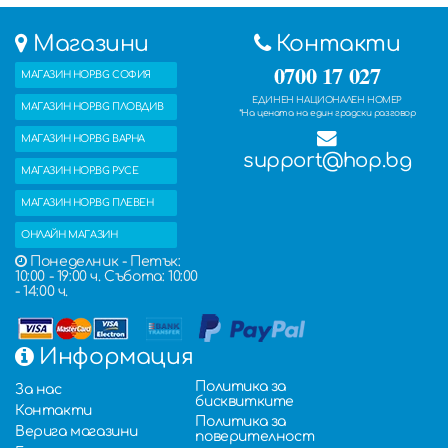
Магазини
Контакти
0700 17 027
МАГАЗИН HOP.BG СОФИЯ
ЕДИНЕН НАЦИОНАЛЕН НОМЕР
МАГАЗИН HOP.BG ПЛОВДИВ
*На цената на един градски разговор
МАГАЗИН HOP.BG ВАРНА
support@hop.bg
МАГАЗИН HOP.BG РУСЕ
МАГАЗИН HOP.BG ПЛЕВЕН
ОНЛАЙН МАГАЗИН
Понеделник - Петък:
10:00 - 19:00 ч. Събота: 10:00
- 14:00 ч.
Информация
Политика за
За нас
бисквитките
Контакти
Политика за
Верига магазини
поверителност