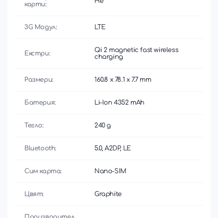
Не
карти:
3G Модул:
LTE
Qi 2 magnetic fast wireless
Екстри:
charging
Размери:
160.8 x 78.1 x 7.7 mm
Батерия:
Li-Ion 4352 mAh
Тегло:
240 g
Bluetooth:
5.0, A2DP, LE
Сим карта:
Nano-SIM
Цвят:
Graphite
Производител