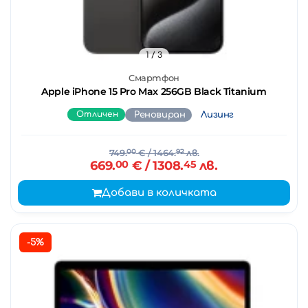
1
/ 3
Смартфон
Apple iPhone 15 Pro Max 256GB Black Titanium
Отличен
Реновиран
Лизинг
749.
00
€
/ 1464.
92
лв.
669.
00
€
/ 1308.
45
лв.
Добави в количката
-5%