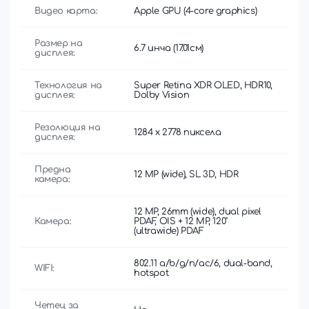
Видео карта:
Apple GPU (4-core graphics)
Размер на
6.7 инча (17.01см)
дисплея:
Технология на
Super Retina XDR OLED, HDR10,
дисплея:
Dolby Vision
Резолюция на
1284 x 2778 пиксела
дисплея:
Предна
12 MP (wide), SL 3D, HDR
камера:
12 MP, 26mm (wide), dual pixel
Камера:
PDAF, OIS + 12 MP, 120˚
(ultrawide) PDAF
802.11 a/b/g/n/ac/6, dual-band,
WIFI:
hotspot
Четец за