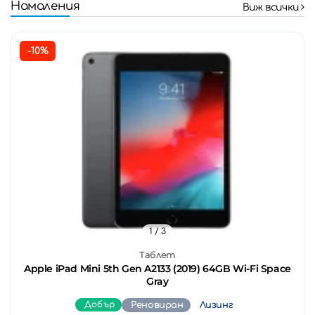
Намаления
Виж всички
-10%
1
/ 3
Таблет
Apple iPad Mini 5th Gen A2133 (2019) 64GB Wi-Fi Space
Gray
Добър
Реновиран
Лизинг