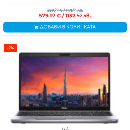
599.
00
€
/ 1171.
54
лв.
579.
00
€
/ 1132.
43
лв.
ДОБАВИ В КОЛИЧКАТА
-9%
1
/ 3