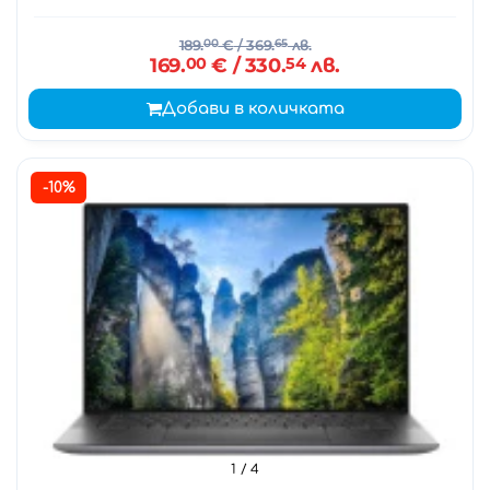
189.
00
€
/ 369.
65
лв.
169.
00
€
/ 330.
54
лв.
Добави в количката
-10%
1
/ 4