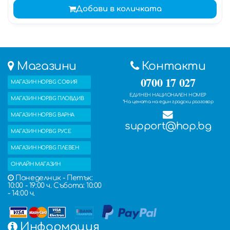
Добави в количката
Магазини
Контакти
0700 17 027
МАГАЗИН HOP.BG СОФИЯ
ЕДИНЕН НАЦИОНАЛЕН НОМЕР
МАГАЗИН HOP.BG ПЛОВДИВ
*На цената на един градски разговор
МАГАЗИН HOP.BG ВАРНА
support@hop.bg
МАГАЗИН HOP.BG РУСЕ
МАГАЗИН HOP.BG ПЛЕВЕН
ОНЛАЙН МАГАЗИН
Понеделник - Петък:
10:00 - 19:00 ч. Събота: 10:00
- 14:00 ч.
Информация