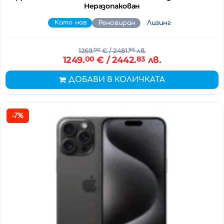
Неразопакован
Като нов
Реновиран
Лизинг
1269.
00
€
/ 2481.
95
лв.
1249.
00
€
/ 2442.
83
лв.
ДОБАВИ В КОЛИЧКАТА
-7%