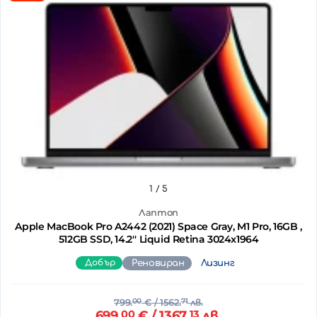
1
/ 5
Лаптоп
Apple MacBook Pro A2442 (2021) Space Gray, M1 Pro, 16GB ,
512GB SSD, 14.2'' Liquid Retina 3024x1964
Добър
Реновиран
Лизинг
799.
00
€
/ 1562.
71
лв.
699.
00
€
/ 1367.
13
лв.