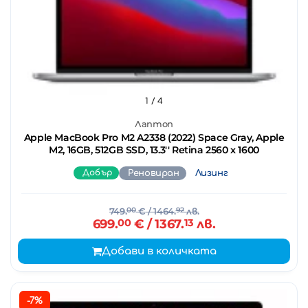
1
/ 4
Лаптоп
Apple MacBook Pro M2 A2338 (2022) Space Gray, Apple
M2, 16GB, 512GB SSD, 13.3'' Retina 2560 x 1600
Добър
Реновиран
Лизинг
749.
00
€
/ 1464.
92
лв.
699.
00
€
/ 1367.
13
лв.
Добави в количката
-7%