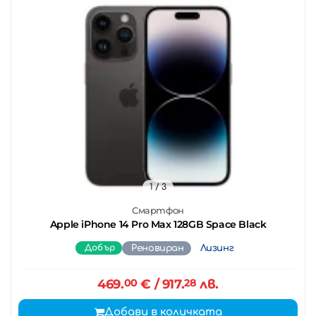
1
/ 3
Смартфон
Apple iPhone 14 Pro Max 128GB Space Black
Добър
Реновиран
Лизинг
469.
00
€
/ 917.
28
лв.
Добави в количката