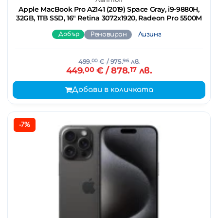
Apple MacBook Pro A2141 (2019) Space Gray, i9-9880H,
32GB, 1TB SSD, 16" Retina 3072x1920, Radeon Pro 5500M
Добър
Реновиран
Лизинг
499.
00
€
/ 975.
96
лв.
449.
00
€
/ 878.
17
лв.
Добави в количката
-7%