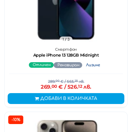
1
/ 3
Смартфон
Apple iPhone 13 128GB Midnight
Отличен
Реновиран
Лизинг
289.
00
€
/ 565.
23
лв.
269.
00
€
/ 526.
12
лв.
ДОБАВИ В КОЛИЧКАТА
-10%