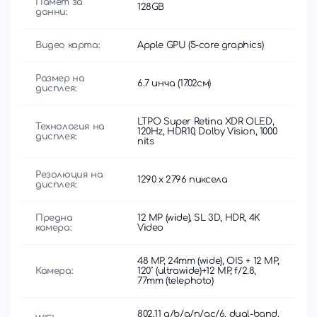
Памет за
128GB
данни:
Видео карта:
Apple GPU (5-core graphics)
Размер на
6.7 инча (17.02см)
дисплея:
LTPO Super Retina XDR OLED,
Технология на
120Hz, HDR10, Dolby Vision, 1000
дисплея:
nits
Резолюция на
1290 x 2796 пиксела
дисплея:
Предна
12 MP (wide), SL 3D, HDR, 4K
камера:
Video
48 MP, 24mm (wide), OIS + 12 MP,
Камера:
120˚ (ultrawide)+12 MP, f/2.8,
77mm (telephoto)
802.11 a/b/g/n/ac/6, dual-band,