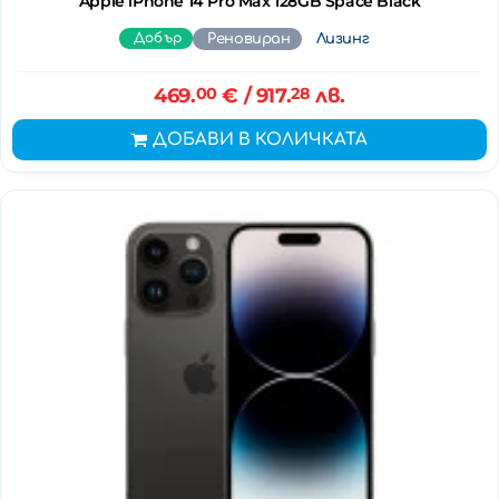
Apple iPhone 14 Pro Max 128GB Space Black
Добър
Реновиран
Лизинг
469.
00
€
/ 917.
28
лв.
ДОБАВИ В КОЛИЧКАТА