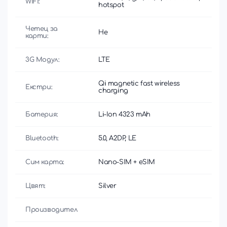
WIFI:
hotspot
Четец за
Не
карти:
3G Модул:
LTE
Qi magnetic fast wireless
Екстри:
charging
Батерия:
Li-Ion 4323 mAh
Bluetooth:
5.0, A2DP, LE
Сим карта:
Nano-SIM + eSIM
Цвят:
Silver
Производител