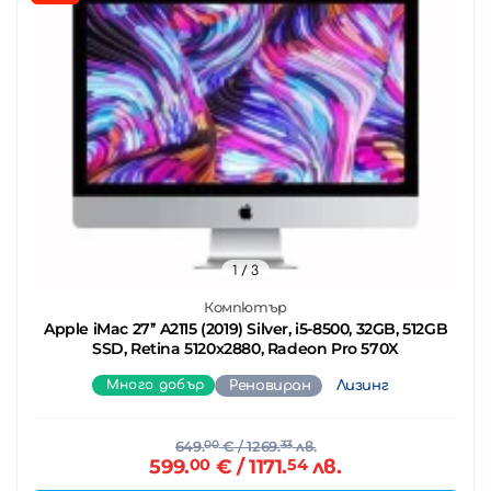
1
/ 3
Компютър
Apple iMac 27’’ A2115 (2019) Silver, i5-8500, 32GB, 512GB
SSD, Retina 5120x2880, Radeon Pro 570X
Много добър
Реновиран
Лизинг
649.
00
€
/ 1269.
33
лв.
599.
00
€
/ 1171.
54
лв.