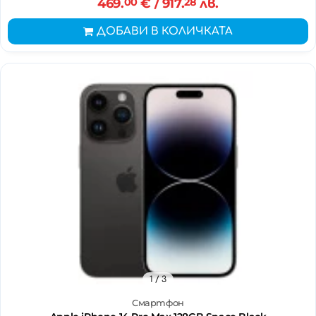
469.
00
€
/ 917.
28
лв.
ДОБАВИ В КОЛИЧКАТА
1
/ 3
Смартфон