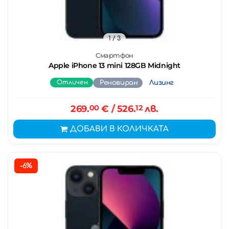
1
/ 3
Смартфон
Apple iPhone 13 mini 128GB Midnight
Отличен
Реновиран
Лизинг
269.
00
€
/ 526.
12
лв.
ДОБАВИ В КОЛИЧКАТА
-6%