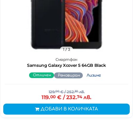
1
/ 3
Смартфон
Samsung Galaxy Xcover 5 64GB Black
Отличен
Реновиран
Лизинг
129.
00
€
/ 252.
30
лв.
119.
00
€
/ 232.
74
лв.
ДОБАВИ В КОЛИЧКАТА