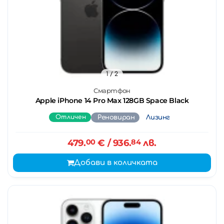
1
/ 2
Смартфон
Apple iPhone 14 Pro Max 128GB Space Black
Отличен
Реновиран
Лизинг
479.
00
€
/ 936.
84
лв.
Добави в количката