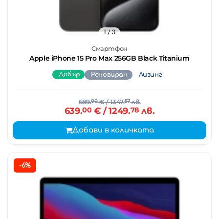
1
/ 3
Смартфон
Apple iPhone 15 Pro Max 256GB Black Titanium
Добър
Реновиран
Лизинг
689.
00
€
/ 1347.
57
лв.
639.
00
€
/ 1249.
78
лв.
Добави в количката
-6%