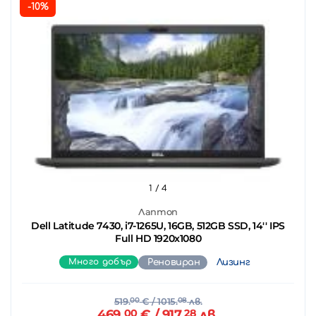
-10%
1
/ 4
Лаптоп
Dell Latitude 7430, i7-1265U, 16GB, 512GB SSD, 14'' IPS
Full HD 1920x1080
Много добър
Реновиран
Лизинг
519.
00
€
/ 1015.
08
лв.
469.
00
€
/ 917.
28
лв.