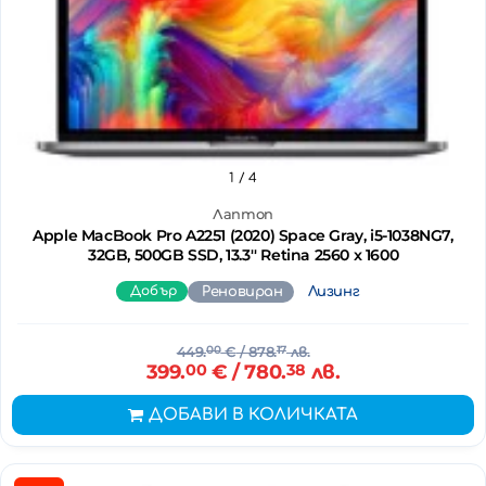
1
/ 4
Лаптоп
Apple MacBook Pro A2251 (2020) Space Gray, i5-1038NG7,
32GB, 500GB SSD, 13.3'' Retina 2560 x 1600
Добър
Реновиран
Лизинг
449.
00
€
/ 878.
17
лв.
399.
00
€
/ 780.
38
лв.
ДОБАВИ В КОЛИЧКАТА