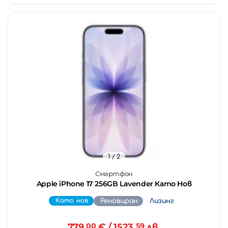
1
/ 2
Смартфон
Apple iPhone 17 256GB Lavender Като Нов
Като нов
Реновиран
Лизинг
779.
00
€
/ 1523.
59
лв.