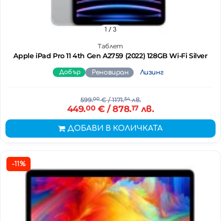
1
/ 3
Таблет
Apple iPad Pro 11 4th Gen A2759 (2022) 128GB Wi-Fi Silver
Добър
Реновиран
Лизинг
599.
00
€
/ 1171.
54
лв.
449.
00
€
/ 878.
17
лв.
ДОБАВИ В КОЛИЧКАТА
-11%