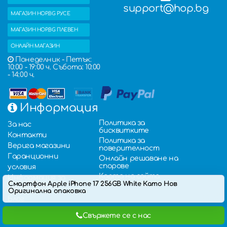
support@hop.bg
МАГАЗИН HOP.BG РУСЕ
МАГАЗИН HOP.BG ПЛЕВЕН
ОНЛАЙН МАГАЗИН
Понеделник - Петък:
10:00 - 19:00 ч. Събота: 10:00
- 14:00 ч.
Информация
Политика за
За нас
бисквитките
Контакти
Политика за
Верига магазини
поверителност
Гаранционни
Онлайн решаване на
спорове
условия
Карта на сайта
Информация за
Смартфон Apple iPhone 17 256GB White Като Нов
доставка
Оригинална опаковка
Блог
Влог
Свържете се с нас
Въпроси и отговори