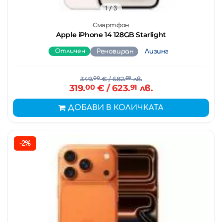
1
/ 3
Смартфон
Apple iPhone 14 128GB Starlight
Отличен
Реновиран
Лизинг
349.
00
€
/ 682.
58
лв.
319.
00
€
/ 623.
91
лв.
ДОБАВИ В КОЛИЧКАТА
-2%