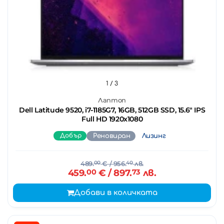
1
/ 3
Лаптоп
Dell Latitude 9520, i7-1185G7, 16GB, 512GB SSD, 15.6" IPS
Full HD 1920x1080
Добър
Реновиран
Лизинг
489.
00
€
/ 956.
40
лв.
459.
00
€
/ 897.
73
лв.
Добави в количката