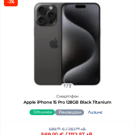
-3%
1
/ 2
Смартфон
Apple iPhone 15 Pro 128GB Black Titanium
Отличен
Реновиран
Лизинг
589.
00
€
/ 1151.
98
лв.
569.
00
€
/ 1112.
87
лв.