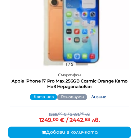
1
/ 3
Смартфон
Apple iPhone 17 Pro Max 256GB Cosmic Orange Като
Нов Неразопакован
Като нов
Реновиран
Лизинг
1269.
00
€
/ 2481.
95
лв.
1249.
00
€
/ 2442.
83
лв.
Добави в количката