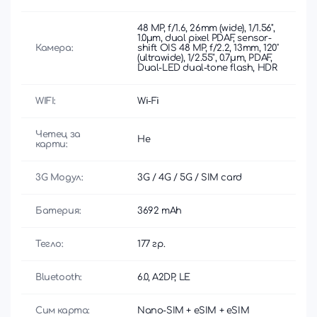
48 MP, f/1.6, 26mm (wide), 1/1.56",
1.0µm, dual pixel PDAF, sensor-
Камера:
shift OIS 48 MP, f/2.2, 13mm, 120˚
(ultrawide), 1/2.55", 0.7µm, PDAF,
Dual-LED dual-tone flash, HDR
WIFI:
Wi-Fi
Четец за
Не
карти:
3G Модул:
3G / 4G / 5G / SIM card
Батерия:
3692 mAh
Тегло:
177 гр.
Bluetooth:
6.0, A2DP, LE
Сим карта:
Nano-SIM + eSIM + eSIM