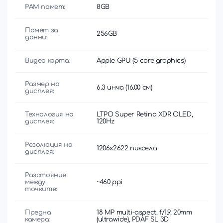
РАМ памет:
8GB
Памет за
256GB
данни:
Видео карта:
Apple GPU (5-core graphics)
Размер на
6.3 инча (16.00 см)
дисплея:
Технология на
LTPO Super Retina XDR OLED,
дисплея:
120Hz
Резолюция на
1206x2622 пиксела
дисплея:
Разстояние
между
~460 ppi
точките:
Предна
18 MP multi-aspect, f/1.9, 20mm
камера:
(ultrawide), PDAF SL 3D