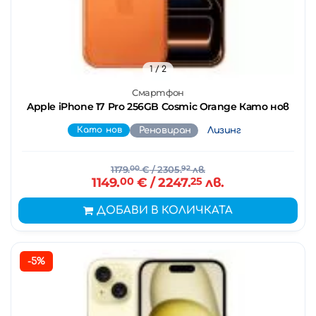
1
/ 2
Смартфон
Apple iPhone 17 Pro 256GB Cosmic Orange Като нов
Като нов
Реновиран
Лизинг
1179.
00
€
/ 2305.
92
лв.
1149.
00
€
/ 2247.
25
лв.
ДОБАВИ В КОЛИЧКАТА
-5%