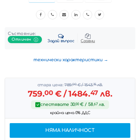
Състояние:
Отличен
Задай въпрос
Сравни
технически характеристики
стара цена:
789.
00
€
/ 1543.
15
лв.
759.
00
€
/ 1484.
47
лв.
спестявате
30.
00
€
/ 58.
67
лв.
крайна цена 0% ДДС
НЯМА НАЛИЧНОСТ