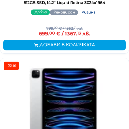
512GB SSD, 14.2'' Liquid Retina 3024x1964
Добър
Реновиран
Лизинг
799.
00
€
/ 1562.
71
лв.
699.
00
€
/ 1367.
13
лв.
ДОБАВИ В КОЛИЧКАТА
-25%