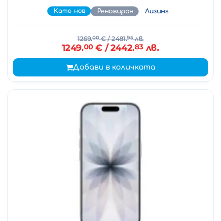
Като нов
Реновиран
Лизинг
1269.
00
€
/ 2481.
95
лв.
1249.
00
€
/ 2442.
83
лв.
Добави в количката