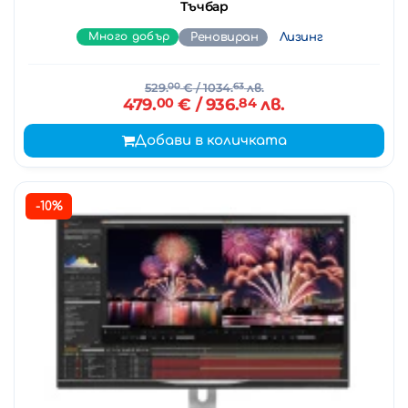
Тъчбар
Много добър
Реновиран
Лизинг
529.
00
€
/ 1034.
63
лв.
479.
00
€
/ 936.
84
лв.
Добави в количката
-10%