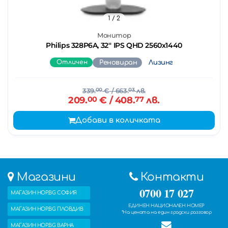
1
/ 2
Монитор
Philips 328P6A, 32'' IPS QHD 2560x1440
Отличен
Реновиран
Лизинг
339.
00
€
/ 663.
03
лв.
209.
00
€
/ 408.
77
лв.
Добави в количката
Магазини
Контакти
0700 17 027
МАГАЗИН HOP.BG СОФИЯ
ЕДИНЕН НАЦИОНАЛЕН НОМЕР
МАГАЗИН HOP.BG ПЛОВДИВ
*На цената на един градски разговор
МАГАЗИН HOP.BG ВАРНА