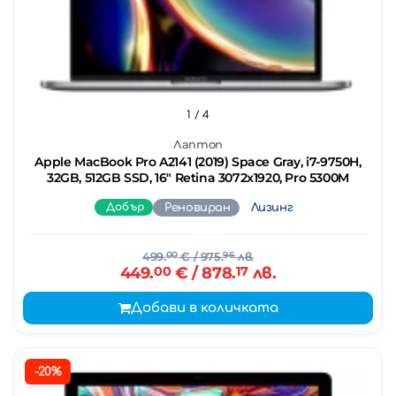
1
/ 4
Лаптоп
Apple MacBook Pro A2141 (2019) Space Gray, i7-9750H,
32GB, 512GB SSD, 16" Retina 3072x1920, Pro 5300M
Добър
Реновиран
Лизинг
499.
00
€
/ 975.
96
лв.
449.
00
€
/ 878.
17
лв.
Добави в количката
-20%