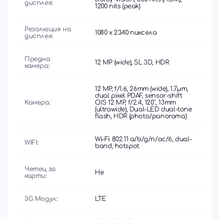
дисплея:
1200 nits (peak)
Резолюция на
1080 x 2340 пиксела
дисплея:
Предна
12 MP (wide), SL 3D, HDR
камера:
12 MP, f/1.6, 26mm (wide), 1.7µm,
dual pixel PDAF, sensor-shift
Камера:
OIS 12 MP, f/2.4, 120˚, 13mm
(ultrawide), Dual-LED dual-tone
flash, HDR (photo/panorama)
Wi-Fi 802.11 a/b/g/n/ac/6, dual-
WIFI:
band, hotspot
Четец за
Не
карти:
3G Модул:
LTE