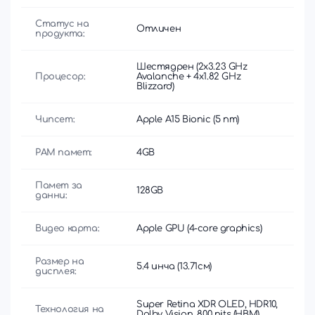
Статус на
Отличен
продукта:
Шестядрен (2x3.23 GHz
Процесор:
Avalanche + 4x1.82 GHz
Blizzard)
Чипсет:
Apple A15 Bionic (5 nm)
РАМ памет:
4GB
Памет за
128GB
данни:
Видео карта:
Apple GPU (4-core graphics)
Размер на
5.4 инча (13.71см)
дисплея:
Super Retina XDR OLED, HDR10,
Технология на
Dolby Vision, 800 nits (HBM),