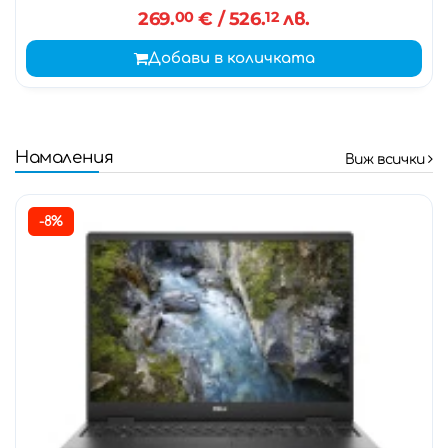
269.
00
€
/ 526.
12
лв.
Добави в количката
Намаления
Виж всички
-8%