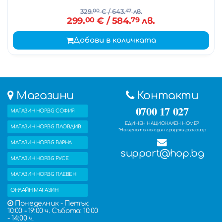
329.
00
€
/ 643.
47
лв.
299.
00
€
/ 584.
79
лв.
Добави в количката
Магазини
Контакти
0700 17 027
МАГАЗИН HOP.BG СОФИЯ
ЕДИНЕН НАЦИОНАЛЕН НОМЕР
МАГАЗИН HOP.BG ПЛОВДИВ
*На цената на един градски разговор
МАГАЗИН HOP.BG ВАРНА
support@hop.bg
МАГАЗИН HOP.BG РУСЕ
МАГАЗИН HOP.BG ПЛЕВЕН
ОНЛАЙН МАГАЗИН
Понеделник - Петък:
10:00 - 19:00 ч. Събота: 10:00
- 14:00 ч.