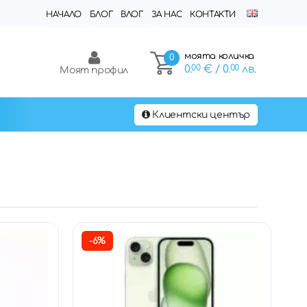
НАЧАЛО
БЛОГ
ВЛОГ
ЗА НАС
КОНТАКТИ
моята количка
0
0.
00
€
/ 0.
00
лв.
Моят профил
Клиентски център
-6%