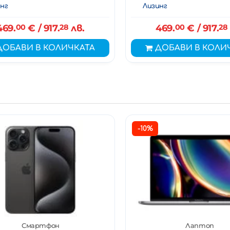
нг
Лизинг
469.
00
€
/ 917.
28
лв.
469.
00
€
/ 917.
28
ДОБАВИ В КОЛИЧКАТА
ДОБАВИ В КОЛИ
-10%
Смартфон
Лаптоп