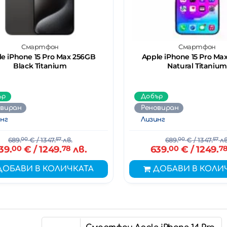
Смартфон
Смартфон
e iPhone 15 Pro Max 256GB
Apple iPhone 15 Pro Ma
Black Titanium
Natural Titanium
ър
Добър
овиран
Реновиран
нг
Лизинг
689.
00
€
/ 1347.
57
лв.
689.
00
€
/ 1347.
57
лв
39.
00
€
/ 1249.
78
лв.
639.
00
€
/ 1249.
7
ДОБАВИ В КОЛИЧКАТА
ДОБАВИ В КОЛИ