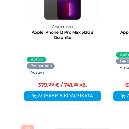
Смартфон
Apple iPhone 13 Pro Max 512GB
Appl
Graphite
Доб
Добър
Рен
Реновиран
Лизи
Лизинг
379.
00
€
/ 741.
26
лв.
6
ДОБАВИ В КОЛИЧКАТА
-6%