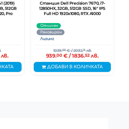
 (2019)
Станция Dell Precision 7670, i7-
GB, 512GB
12850HX, 32GB, 512GB SSD, 16" IPS
20, Pro
Full HD 1920x1080, RTX A1000
Отличен
Реновиран
Лизинг
.
1039.
00
€
/ 2032.
11
лв.
лв.
939.
00
€
/ 1836.
52
лв.
ЧКАТА
ДОБАВИ В КОЛИЧКАТА