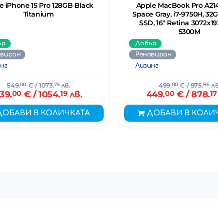
e iPhone 15 Pro 128GB Black
Apple MacBook Pro A2141
Titanium
Space Gray, i7-9750H, 32
SSD, 16" Retina 3072x19
5300M
ър
Добър
овиран
Реновиран
нг
Лизинг
549.
00
€
/ 1073.
75
лв.
499.
00
€
/ 975.
96
лв
39.
00
€
/ 1054.
19
лв.
449.
00
€
/ 878.
17
ДОБАВИ В КОЛИЧКАТА
ДОБАВИ В КОЛИ