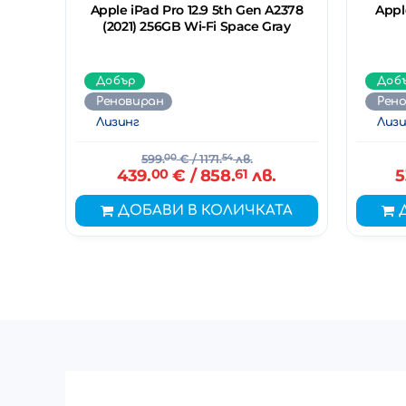
Apple iPad Pro 12.9 5th Gen A2378
Appl
(2021) 256GB Wi-Fi Space Gray
Добър
Доб
Реновиран
Рен
Лизинг
Лизи
599.
00
€
/ 1171.
54
лв.
439.
00
€
/ 858.
61
лв.
5
ДОБАВИ В КОЛИЧКАТА