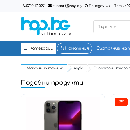
0700 17 027
support@hop.bg
Понеделник - Петък: 10:00
Категории
Намаления
Състояние на 
Магазин за техника
Apple
Смартфони втора 
Подобни продукти
-7%