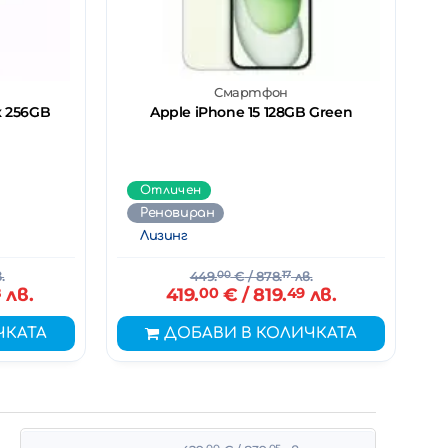
Смартфон
x 256GB
Apple iPhone 15 128GB Green
Отличен
Реновиран
Лизинг
.
449.
00
€
/ 878.
17
лв.
8
лв.
419.
00
€
/ 819.
49
лв.
ЧКАТА
ДОБАВИ В КОЛИЧКАТА