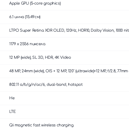
Apple GPU (5-core graphics)
6.1 инча (15.49см)
LTPO Super Retina XDR OLED, 120Hz, HDR10, Dolby Vision, 1000 nit
1179 x 2556 пиксела
12 MP (wide), SL 3D, HDR, 4K Video
48 MP, 24mm (wide), OIS + 12 MP, 120˚ (ultrawide)+12 MP, f/2.8, 77mm
802.11 a/b/g/n/ac/6, dual-band, hotspot
Не
LTE
Qi magnetic fast wireless charging