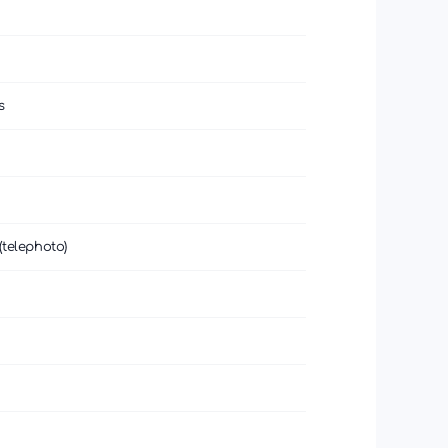
s
 (telephoto)