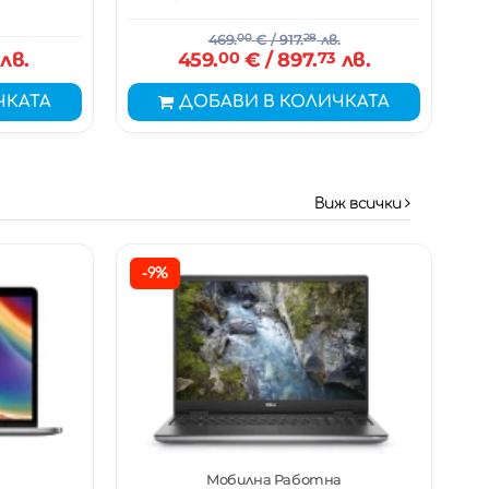
469.
00
€
/ 917.
28
лв.
лв.
459.
00
€
/ 897.
73
лв.
ЧКАТА
ДОБАВИ В КОЛИЧКАТА
Виж всички
-9%
Мобилна Работна