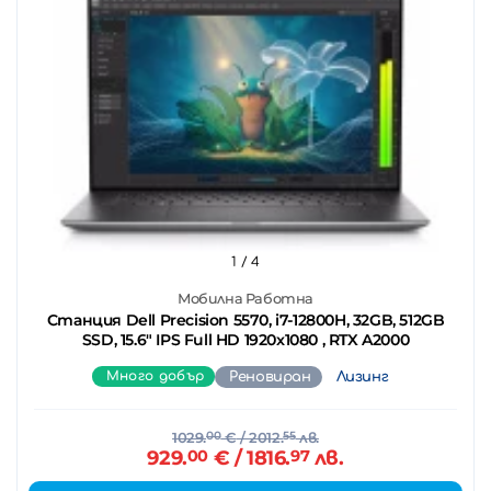
1
/ 4
Мобилна Работна
Станция Dell Precision 5570, i7-12800H, 32GB, 512GB
SSD, 15.6" IPS Full HD 1920x1080 , RTX A2000
Много добър
Реновиран
Лизинг
1029.
00
€
/ 2012.
55
лв.
929.
00
€
/ 1816.
97
лв.