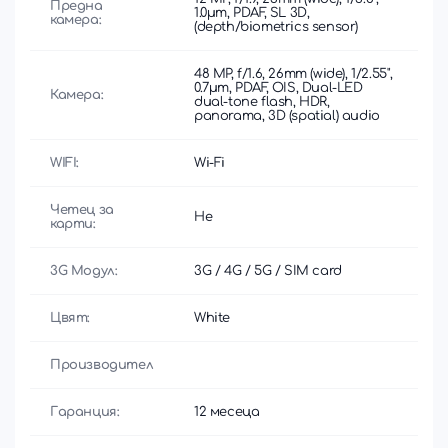
Предна
1.0µm, PDAF, SL 3D,
камера:
(depth/biometrics sensor)
48 MP, f/1.6, 26mm (wide), 1/2.55",
0.7µm, PDAF, OIS, Dual-LED
Камера:
dual-tone flash, HDR,
panorama, 3D (spatial) audio
WIFI:
Wi-Fi
Четец за
Не
карти:
3G Модул:
3G / 4G / 5G / SIM card
Цвят:
White
Производител
Гаранция:
12 месеца