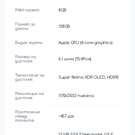
РАМ памет:
8GB
Памет за
128GB
данни:
Видео карта:
Apple GPU (4-core graphics)
Размер на
6.1 инча (15.49см)
дисплея:
Технология на
Super Retina XDR OLED, HDR10
дисплея:
Резолюция на
1170x2532 пиксела
дисплея:
Разстояние
между
~457 ppi
точките:
12 MP, f/1.9, 23mm (wide), 1/3.6",