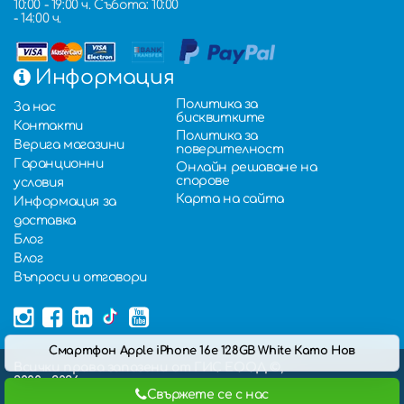
10:00 - 19:00 ч. Събота: 10:00
- 14:00 ч.
Информация
Политика за
За нас
бисквитките
Контакти
Политика за
Верига магазини
поверителност
Гаранционни
Онлайн решаване на
спорове
условия
Карта на сайта
Информация за
доставка
Блог
Влог
Въпроси и отговори
Смартфон Apple iPhone 16e 128GB White Като Нов
Всички права запазени от ГИС ЕООД ©,
2000 - 2026,
Свържете се с нас
Изработка на онлайн магазин
: Hopix IT