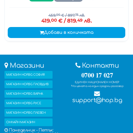
459.
00
€
/ 897.
73
лв.
419.
00
€
/ 819.
49
лв.
Добави в количката
Магазини
Контакти
0700 17 027
МАГАЗИН HOP.BG СОФИЯ
ЕДИНЕН НАЦИОНАЛЕН НОМЕР
МАГАЗИН HOP.BG ПЛОВДИВ
*На цената на един градски разговор
МАГАЗИН HOP.BG ВАРНА
support@hop.bg
МАГАЗИН HOP.BG РУСЕ
МАГАЗИН HOP.BG ПЛЕВЕН
ОНЛАЙН МАГАЗИН
Понеделник - Петък: