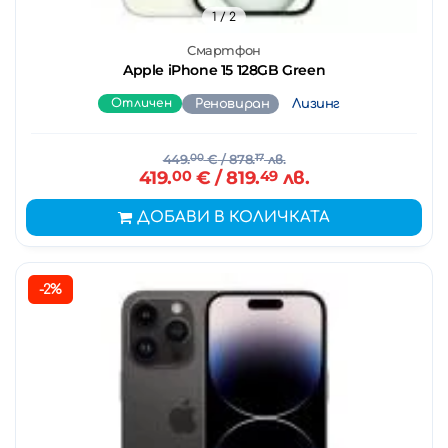
1
/ 2
Смартфон
Apple iPhone 15 128GB Green
Отличен
Реновиран
Лизинг
449.
00
€
/ 878.
17
лв.
419.
00
€
/ 819.
49
лв.
ДОБАВИ В КОЛИЧКАТА
-2%