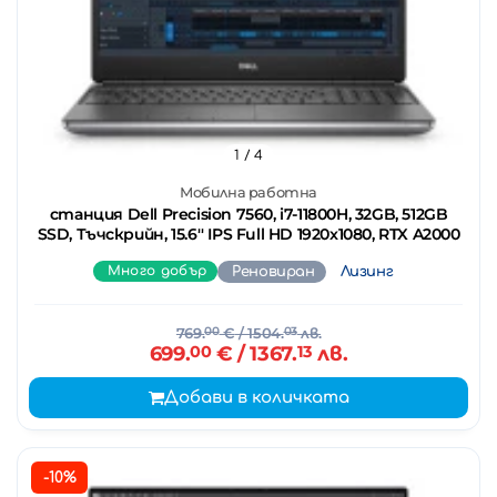
1
/ 4
Мобилна работна
станция Dell Precision 7560, i7-11800H, 32GB, 512GB
SSD, Тъчскрийн, 15.6'' IPS Full HD 1920x1080, RTX A2000
Много добър
Реновиран
Лизинг
769.
00
€
/ 1504.
03
лв.
699.
00
€
/ 1367.
13
лв.
Добави в количката
-10%