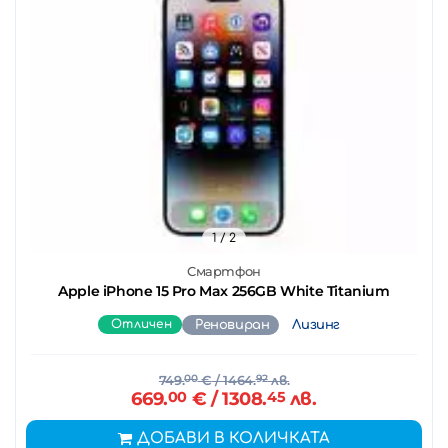
1
/ 2
Смартфон
Apple iPhone 15 Pro Max 256GB White Titanium
Отличен
Реновиран
Лизинг
749.
00
€
/ 1464.
92
лв.
669.
00
€
/ 1308.
45
лв.
ДОБАВИ В КОЛИЧКАТА