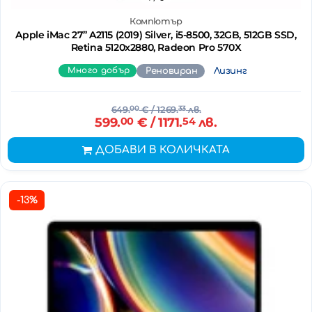
Компютър
Apple iMac 27’’ A2115 (2019) Silver, i5-8500, 32GB, 512GB SSD,
Retina 5120x2880, Radeon Pro 570X
Много добър
Реновиран
Лизинг
649.
00
€
/ 1269.
33
лв.
599.
00
€
/ 1171.
54
лв.
ДОБАВИ В КОЛИЧКАТА
-13%