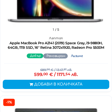
1
/ 5
Лаптоп
Apple MacBook Pro A2141 (2019) Space Gray, i9-9880H,
64GB, 1TB SSD, 16'' Retina 3072x1920, Radeon Pro 5500M
Добър
Реновиран
Лизинг
689.
00
€
/ 1347.
57
лв.
599.
00
€
/ 1171.
54
лв.
ДОБАВИ В КОЛИЧКАТА
-9%