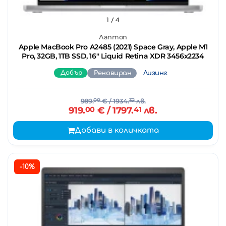
1
/ 4
Лаптоп
Apple MacBook Pro A2485 (2021) Space Gray, Apple M1
Pro, 32GB, 1TB SSD, 16'' Liquid Retina XDR 3456x2234
Добър
Реновиран
Лизинг
989.
00
€
/ 1934.
32
лв.
919.
00
€
/ 1797.
41
лв.
Добави в количката
-10%