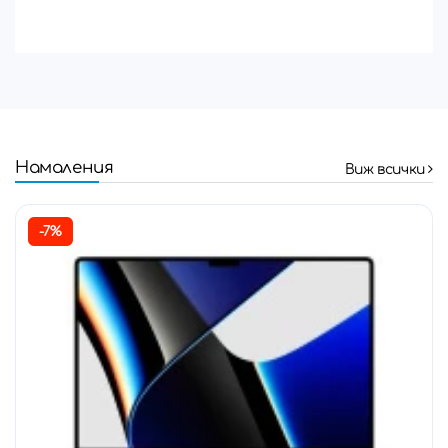
Намаления
Виж всички
-7%