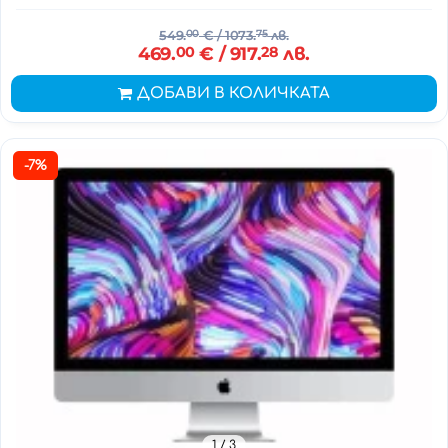
549.
00
€
/ 1073.
75
лв.
469.
00
€
/ 917.
28
лв.
ДОБАВИ В КОЛИЧКАТА
-7%
1
/ 3