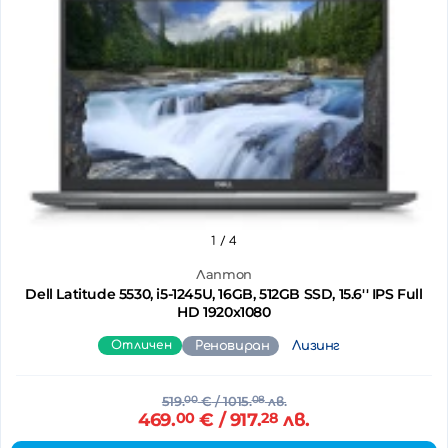
1
/ 4
Лаптоп
Dell Latitude 5530, i5-1245U, 16GB, 512GB SSD, 15.6'' IPS Full
HD 1920x1080
Отличен
Реновиран
Лизинг
519.
00
€
/ 1015.
08
лв.
469.
00
€
/ 917.
28
лв.