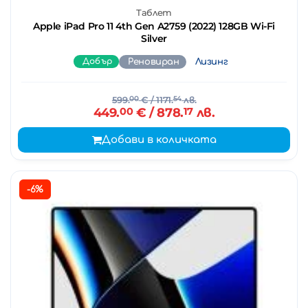
Таблет
Apple iPad Pro 11 4th Gen A2759 (2022) 128GB Wi-Fi
Silver
Добър
Реновиран
Лизинг
599.
00
€
/ 1171.
54
лв.
449.
00
€
/ 878.
17
лв.
Добави в количката
-6%