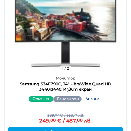
1
/ 2
Монитор
Samsung S34E790C, 34" UltraWide Quad HD
3440х1440, Извит екран
Отличен
Реновиран
Лизинг
339.
00
€
/ 663.
03
лв.
249.
00
€
/ 487.
00
лв.