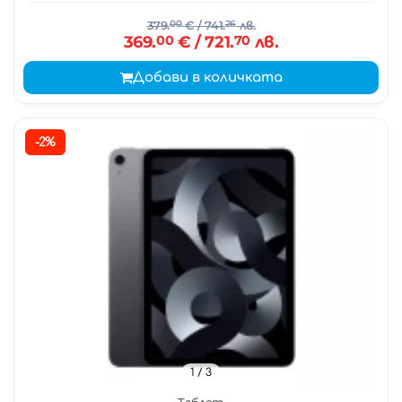
379.
00
€
/ 741.
26
лв.
369.
00
€
/ 721.
70
лв.
Добави в количката
-2%
1
/ 3