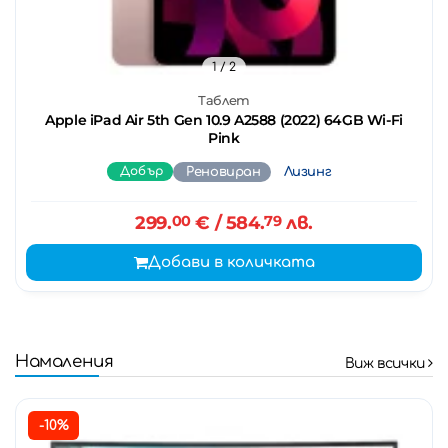
1
/ 2
Таблет
Apple iPad Air 5th Gen 10.9 A2588 (2022) 64GB Wi-Fi
Pink
Добър
Реновиран
Лизинг
299.
00
€
/ 584.
79
лв.
Добави в количката
Намаления
Виж всички
-10%