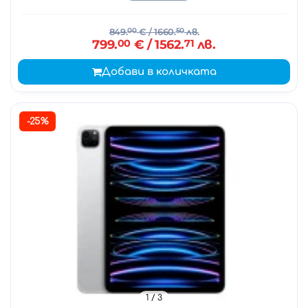
849.
00
€
/ 1660.
50
лв.
799.
00
€
/ 1562.
71
лв.
Добави в количката
-25%
1
/ 3