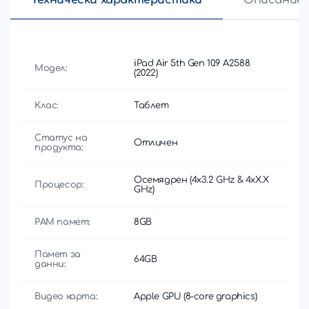
iPad Air 5th Gen 10.9 A2588
Модел:
(2022)
Клас:
Таблет
Статус на
Отличен
продукта:
Осемядрен (4x3.2 GHz & 4xX.X
Процесор:
GHz)
РАМ памет:
8GB
Памет за
64GB
данни:
Видео карта:
Apple GPU (8-core graphics)