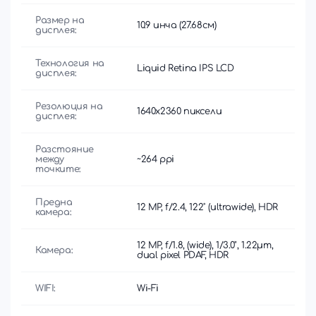
Размер на
10.9 инча (27.68см)
дисплея:
Технология на
Liquid Retina IPS LCD
дисплея:
Резолюция на
1640x2360 пиксели
дисплея:
Разстояние
между
~264 ppi
точките:
Предна
12 MP, f/2.4, 122˚ (ultrawide), HDR
камера:
12 MP, f/1.8, (wide), 1/3.0", 1.22µm,
Камера:
dual pixel PDAF, HDR
WIFI:
Wi-Fi