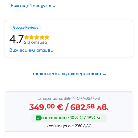
Виж още 1 продукт
Google Reviews
4.7
213 отзива
Виж всички отзиви
технически характеристики
стара цена:
359.
00
€
/ 702.
14
лв.
349.
00
€
/ 682.
58
лв.
спестявате
10.
00
€
/ 19.
56
лв.
крайна цена с 20% ДДС