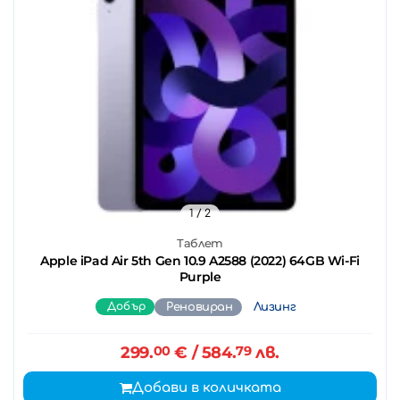
1
/ 2
Таблет
Apple iPad Air 5th Gen 10.9 A2588 (2022) 64GB Wi-Fi
Purple
Добър
Реновиран
Лизинг
299.
00
€
/ 584.
79
лв.
Добави в количката