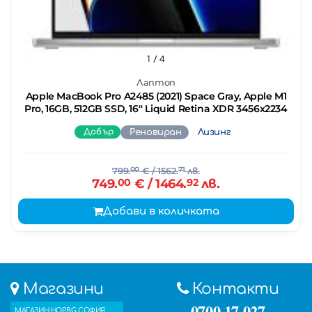
1
/ 4
Лаптоп
Apple MacBook Pro A2485 (2021) Space Gray, Apple M1
Pro, 16GB, 512GB SSD, 16'' Liquid Retina XDR 3456x2234
Добър
Реновиран
Лизинг
799.
00
€
/ 1562.
71
лв.
749.
00
€
/ 1464.
92
лв.
Добави в количката
Магазини
Контакти
0700 17 027
МАГАЗИН HOP.BG СОФИЯ