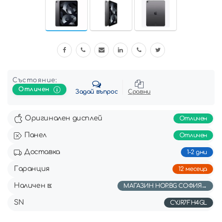
Състояние:
Отличен
Задай въпрос
Сравни
Оригинален дисплей
Отличен
Панел
Отличен
Доставка
1-2 дни
Гаранция
12 месеца
Наличен в:
МАГАЗИН HOP.BG СОФИЯ
SN
CYJR7FH4GL