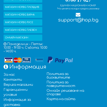
ЕДИНЕН НАЦИОНАЛЕН НОМЕР
МАГАЗИН HOP.BG ПЛОВДИВ
*На цената на един градски разговор
МАГАЗИН HOP.BG ВАРНА
support@hop.bg
МАГАЗИН HOP.BG РУСЕ
МАГАЗИН HOP.BG ПЛЕВЕН
ОНЛАЙН МАГАЗИН
Понеделник - Петък:
10:00 - 19:00 ч. Събота: 10:00
- 14:00 ч.
Информация
Политика за
За нас
бисквитките
Контакти
Политика за
Верига магазини
поверителност
Гаранционни
Онлайн решаване на
спорове
условия
Карта на сайта
Информация за
доставка