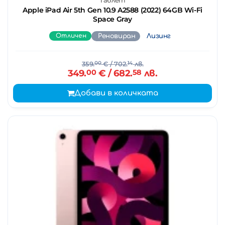
Таблет
Apple iPad Air 5th Gen 10.9 A2588 (2022) 64GB Wi-Fi
Space Gray
Отличен
Реновиран
Лизинг
359.
00
€
/ 702.
14
лв.
349.
00
€
/ 682.
58
лв.
Добави в количката