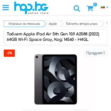
0
Магазин за техника
Apple
Таблети втора ръка
Таб
Таблет Apple iPad Air 5th Gen 10.9 A2588 (2022)
64GB Wi-Fi Space Gray, Код: 14560 - H4GL
-2%
Продукт 1