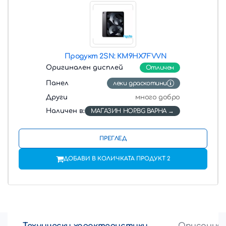
Продукт 2
SN: KM9HX7FVVN
Оригинален дисплей
Отличен
Панел
леки драскотини
Други
много добро
Наличен в:
МАГАЗИН HOP.BG ВАРНА
ПРЕГЛЕД
ДОБАВИ В КОЛИЧКАТА ПРОДУКТ 2
Технически характеристики
Описание