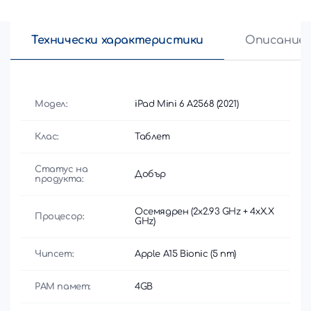
Технически характеристики
Описание
Модел:
iPad Mini 6 A2568 (2021)
Клас:
Таблет
Статус на
Добър
продукта:
Осемядрен (2x2.93 GHz + 4xX.X
Процесор:
GHz)
Чипсет:
Apple A15 Bionic (5 nm)
РАМ памет:
4GB