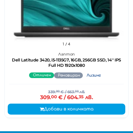
1
/ 4
Лаптоп
Dell Latitude 3420, i5-1135G7, 16GB, 256GB SSD, 14'' IPS
Full HD 1920x1080
Отличен
Реновиран
Лизинг
339.
00
€
/ 663.
03
лв.
309.
00
€
/ 604.
35
лв.
Добави в количката