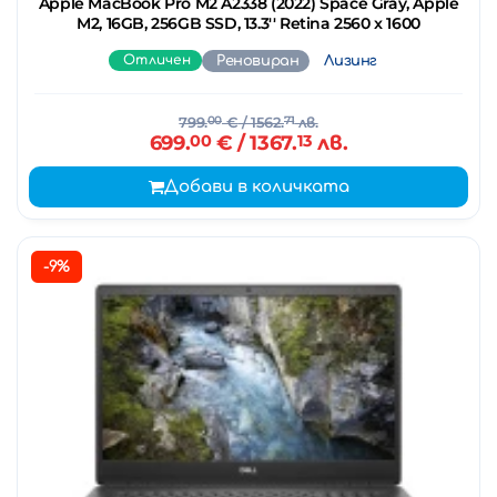
Apple MacBook Pro M2 A2338 (2022) Space Gray, Apple
M2, 16GB, 256GB SSD, 13.3'' Retina 2560 x 1600
Отличен
Реновиран
Лизинг
799.
00
€
/ 1562.
71
лв.
699.
00
€
/ 1367.
13
лв.
Добави в количката
-9%