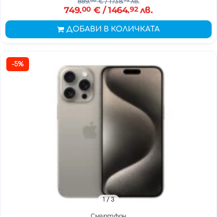
889.
00
€
/ 1738.
73
лв.
749.
00
€
/ 1464.
92
лв.
ДОБАВИ В КОЛИЧКАТА
-5%
1
/ 3
Смартфон