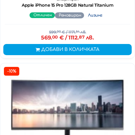
Apple iPhone 15 Pro 128GB Natural Titanium
Отличен
Реновиран
Лизинг
599.
00
€
/ 1171.
54
лв.
569.
00
€
/ 1112.
87
лв.
ДОБАВИ В КОЛИЧКАТА
-10%