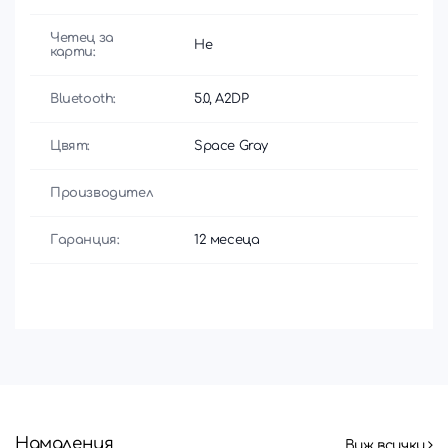
Четец за
Не
карти:
Bluetooth:
5.0, A2DP
Цвят:
Space Gray
Производител
Гаранция:
12 месеца
Намаления
Виж всички