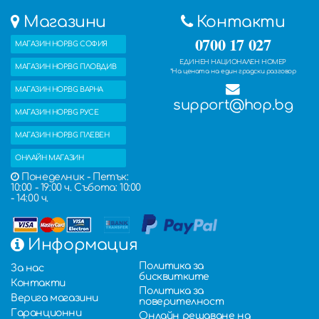
Магазини
Контакти
0700 17 027
МАГАЗИН HOP.BG СОФИЯ
ЕДИНЕН НАЦИОНАЛЕН НОМЕР
МАГАЗИН HOP.BG ПЛОВДИВ
*На цената на един градски разговор
МАГАЗИН HOP.BG ВАРНА
support@hop.bg
МАГАЗИН HOP.BG РУСЕ
МАГАЗИН HOP.BG ПЛЕВЕН
ОНЛАЙН МАГАЗИН
Понеделник - Петък:
10:00 - 19:00 ч. Събота: 10:00
- 14:00 ч.
Информация
Политика за
За нас
бисквитките
Контакти
Политика за
Верига магазини
поверителност
Гаранционни
Онлайн решаване на