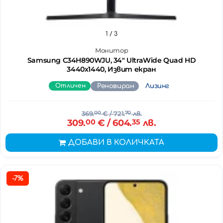
1
/ 3
Монитор
Samsung C34H890WJU, 34" UltraWide Quad HD
3440х1440, Извит екран
Отличен
Реновиран
Лизинг
369.
00
€
/ 721.
70
лв.
309.
00
€
/ 604.
35
лв.
ДОБАВИ В КОЛИЧКАТА
-7%