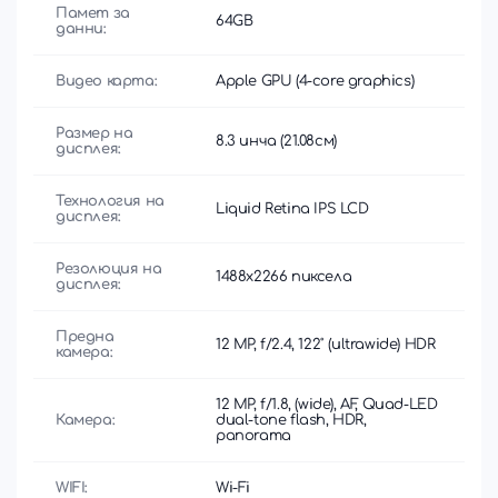
Памет за
64GB
данни:
Видео карта:
Apple GPU (4-core graphics)
Размер на
8.3 инча (21.08см)
дисплея:
Технология на
Liquid Retina IPS LCD
дисплея:
Резолюция на
1488x2266 пиксела
дисплея:
Предна
12 MP, f/2.4, 122˚ (ultrawide) HDR
камера:
12 MP, f/1.8, (wide), AF, Quad-LED
Камера:
dual-tone flash, HDR,
panorama
WIFI:
Wi-Fi