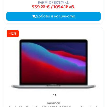
549.
00
€
/ 1073.
75
лв.
539.
00
€
/ 1054.
19
лв.
Добави в количката
-12%
1
/ 4
Лаптоп