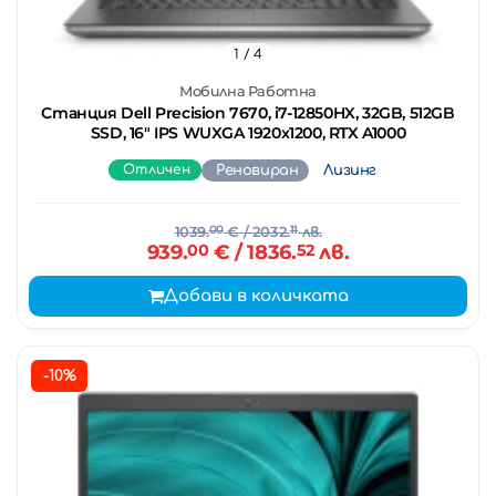
1
/ 4
Мобилна Работна
Станция Dell Precision 7670, i7-12850HX, 32GB, 512GB
SSD, 16" IPS WUXGA 1920x1200, RTX A1000
Отличен
Реновиран
Лизинг
1039.
00
€
/ 2032.
11
лв.
939.
00
€
/ 1836.
52
лв.
Добави в количката
-10%