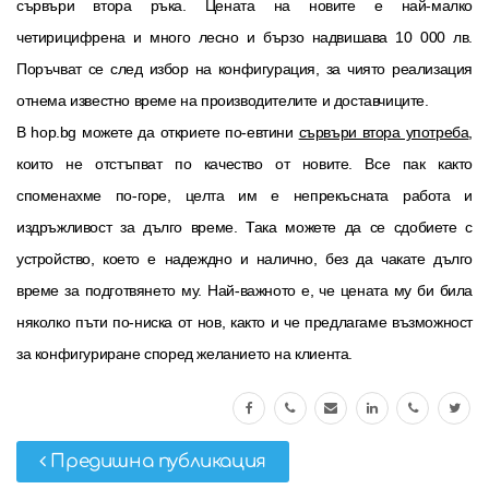
сървъри втора ръка. Цената на новите е най-малко
четирицифрена и много лесно и бързо надвишава 10 000 лв.
Поръчват се след избор на конфигурация, за чиято реализация
отнема известно време на производителите и доставчиците.
В hop.bg можете да откриете по-евтини
сървъри втора употреба
,
които не отстъпват по качество от новите. Все пак както
споменахме по-горе, целта им е непрекъсната работа и
издръжливост за дълго време. Така можете да се сдобиете с
устройство, което е надеждно и налично, без да чакате дълго
време за подготвянето му. Най-важното е, че цената му би била
няколко пъти по-ниска от нов, както и че предлагаме възможност
за конфигуриране според желанието на клиента.
Предишна публикация