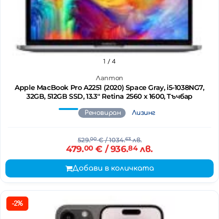
1
/ 4
Лаптоп
Apple MacBook Pro A2251 (2020) Space Gray, i5-1038NG7,
32GB, 512GB SSD, 13.3'' Retina 2560 x 1600, Тъчбар
Реновиран
Лизинг
529.
00
€
/ 1034.
63
лв.
479.
00
€
/ 936.
84
лв.
Добави в количката
-2%