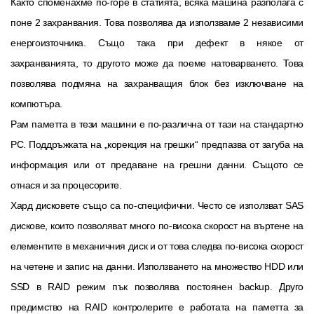
Както споменахме по-горе в статията, всяка машина разполага с
поне 2 захранвания. Това позволява да използваме 2 независими
енергоизточника. Също така при дефект в някое от
захранванията, то другото може да поеме натоварването. Това
позволява подмяна на захранващия блок без изключване на
компютъра.
Рам паметта в тези машини е по-различна от тази на стандартно
PC. Поддръжката на „корекция на грешки“ предпазва от загуба на
информация или от предаване на грешни данни. Същото се
отнася и за процесорите.
Хард дисковете също са по-специфични. Често се използват SAS
дискове, които позволяват много по-висока скорост на въртене на
елементите в механичния диск и от това следва по-висока скорост
на четене и запис на данни. Използването на множество HDD или
SSD в RAID режим пък позволява постоянен backup. Друго
предимство на RAID контролерите е работата на паметта за