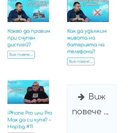
Какво да правим
Как да удължим
при счупен
живота на
дисплей?
батерията на
телефона?
Виж повече ...
Виж повече ...
Виж
повече ...
iPhone Pro или Pro
Max да си купя? -
Hop.bg #11