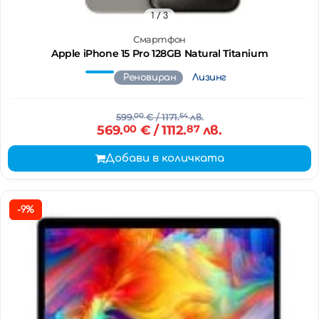
1
/ 3
Смартфон
Apple iPhone 15 Pro 128GB Natural Titanium
Реновиран
Лизинг
599.
00
€
/ 1171.
54
лв.
569.
00
€
/ 1112.
87
лв.
Добави в количката
-9%