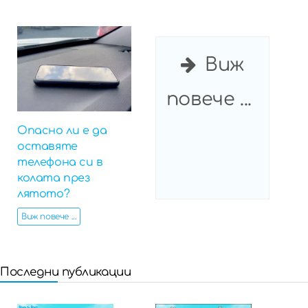
Виж
повече ...
Опасно ли е да
оставяте
телефона си в
колата през
лятото?
Виж повече ...
Последни публикации