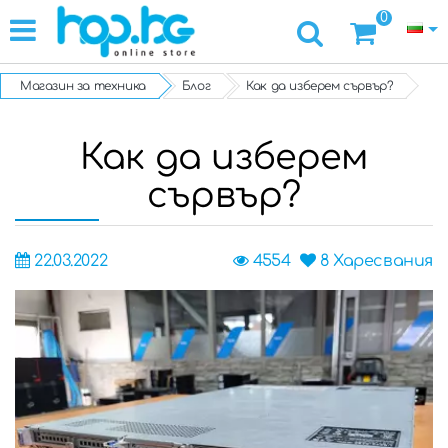
0
Магазин за техника
Блог
Как да изберем сървър?
Как да изберем
сървър?
22.03.2022
4554
8
Харесвания