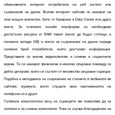
обикновените интернет потребители на уеб хостинг или
съхранение на данни. Всички интернет сайтове се намират на
тези мощни компютри, било то базирани в Data Center или друго
място. За големите онлайн платформи са необходими
достатъчно ресурси от RAM памет (могат да бъдат стотици, а
понякога хиляди GB) и място за съхранение на данни поради
големия брой потребители, които достъпват информация.
Представете си всички видеоклипове и снимки в социалните
мрежи. Те се намират физически в няколко свързани помежду си
дейта центрове, които се състоят от множество свързани сървъри.
Подобна е методиката на съхранение на статиите в любимите ви
сайтове, музиката, която слушате през приложенията на
телефона си и други.
Голямата изчислителна мощ на сървърите им позволява да са
полезни и за сложни изчисления. Това се случва благодарение на