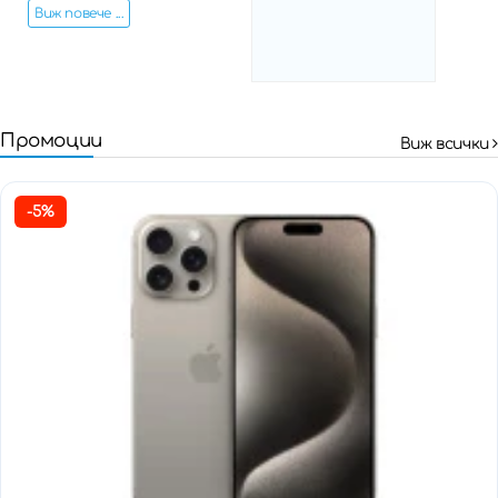
Виж повече ...
Промоции
Виж всички
-5%