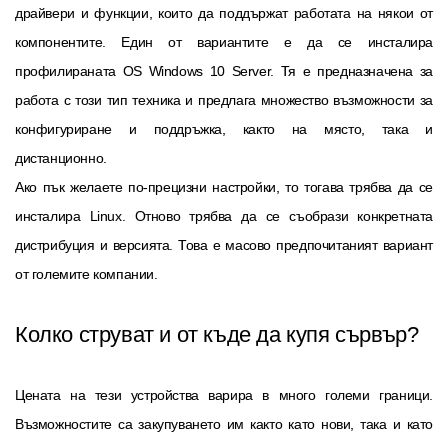
драйвери и функции, които да поддържат работата на някои от
компонентите. Един от вариантите е да се инсталира
профилираната OS Windows 10 Server. Тя е предназначена за
работа с този тип техника и предлага множество възможности за
конфигуриране и поддръжка, както на място, така и
дистанционно.
Ако пък желаете по-прецизни настройки, то тогава трябва да се
инсталира Linux. Отново трябва да се съобрази конкретната
дистрибуция и версията. Това е масово предпочитаният вариант
от големите компании.
Колко струват и от къде да купя сървър?
Цената на тези устройства варира в много големи граници.
Възможностите са закупуването им както като нови, така и като