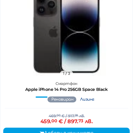
1
/ 3
Смартфон
Apple iPhone 14 Pro 256GB Space Black
Реновиран
Лизинг
469.
00
€
/ 917.
28
лв.
459.
00
€
/ 897.
73
лв.