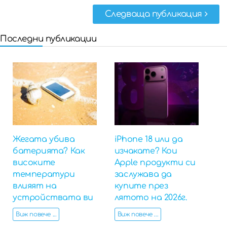
Следваща публикация
Последни публикации
Жегата убива
iPhone 18 или да
батерията? Как
изчакате? Кои
високите
Apple продукти си
температури
заслужава да
влияят на
купите през
устройствата ви
лятото на 2026г.
Виж повече ...
Виж повече ...