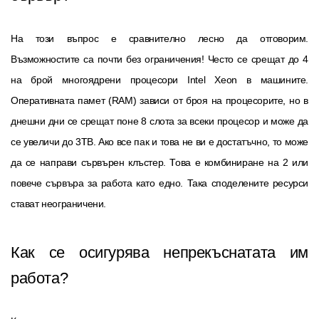
На този въпрос е сравнително лесно да отговорим.
Възможностите са почти без ограничения! Често се срещат до 4
на брой многоядрени процесори Intel Xeon в машините.
Оперативната памет (RAM) зависи от броя на процесорите, но в
днешни дни се срещат поне 8 слота за всеки процесор и може да
се увеличи до 3TB. Ако все пак и това не ви е достатъчно, то може
да се направи сървърен клъстер. Това е комбиниране на 2 или
повече сървъра за работа като едно. Така споделените ресурси
стават неограничени.
Как се осигурява непрекъснатата им
работа?