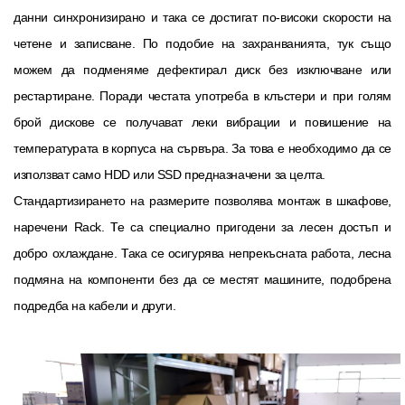
данни синхронизирано и така се достигат по-високи скорости на
четене и записване. По подобие на захранванията, тук също
можем да подменяме дефектирал диск без изключване или
рестартиране. Поради честата употреба в клъстери и при голям
брой дискове се получават леки вибрации и повишение на
температурата в корпуса на сървъра. За това е необходимо да се
използват само HDD или SSD предназначени за целта.
Стандартизирането на размерите позволява монтаж в шкафове,
наречени Rack. Те са специално пригодени за лесен достъп и
добро охлаждане. Така се осигурява непрекъсната работа, лесна
подмяна на компоненти без да се местят машините, подобрена
подредба на кабели и други.