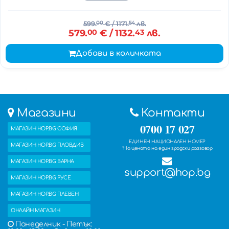
599.
00
€
/ 1171.
54
лв.
579.
00
€
/ 1132.
43
лв.
Добави в количката
Магазини
Контакти
0700 17 027
МАГАЗИН HOP.BG СОФИЯ
ЕДИНЕН НАЦИОНАЛЕН НОМЕР
МАГАЗИН HOP.BG ПЛОВДИВ
*На цената на един градски разговор
МАГАЗИН HOP.BG ВАРНА
support@hop.bg
МАГАЗИН HOP.BG РУСЕ
МАГАЗИН HOP.BG ПЛЕВЕН
ОНЛАЙН МАГАЗИН
Понеделник - Петък: