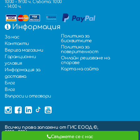
10:00 - 19:00 ч. Събота: 10:00
- 14:00 ч.
Информация
Политика за
За нас
бисквитките
Контакти
Политика за
Верига магазини
поверителност
Гаранционни
Онлайн решаване на
спорове
условия
Карта на сайта
Информация за
доставка
Блог
Влог
Въпроси и отговори
Всички права запазени от ГИС ЕООД ©,
2000 - 2026,
Свържете се с нас
Изработка на онлайн магазин
: Hopix IT