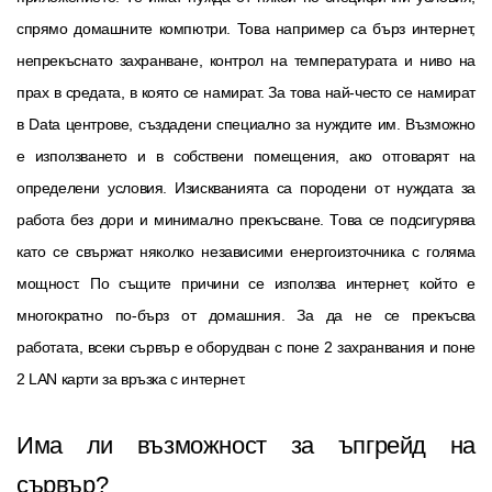
спрямо домашните компютри. Това например са бърз интернет,
непрекъснато захранване, контрол на температурата и ниво на
прах в средата, в която се намират. За това най-често се намират
в Data центрове, създадени специално за нуждите им. Възможно
е използването и в собствени помещения, ако отговарят на
определени условия. Изискванията са породени от нуждата за
работа без дори и минимално прекъсване. Това се подсигурява
като се свържат няколко независими енергоизточника с голяма
мощност. По същите причини се използва интернет, който е
многократно по-бърз от домашния. За да не се прекъсва
работата, всеки сървър е оборудван с поне 2 захранвания и поне
2 LAN карти за връзка с интернет.
Има ли възможност за ъпгрейд на
сървър?