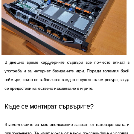
В днешно време хардуерните сървъри все по-често влизат в
употреба и за интернет базираните игри. Поради големия брой
геймъри, които се забавляват заедно е нужен голям ресурс, за да
се предостави качествено изживяване в игрите.
Къде се монтират сървърите?
Възможностите за местоположение зависят от натовареността и
приложението. Те имат нужда от някои по-специфични условия,