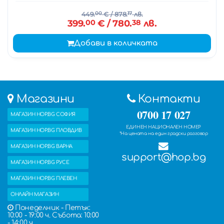
449.
00
€
/ 878.
17
лв.
399.
00
€
/ 780.
38
лв.
Добави в количката
Магазини
Контакти
0700 17 027
МАГАЗИН HOP.BG СОФИЯ
ЕДИНЕН НАЦИОНАЛЕН НОМЕР
МАГАЗИН HOP.BG ПЛОВДИВ
*На цената на един градски разговор
МАГАЗИН HOP.BG ВАРНА
support@hop.bg
МАГАЗИН HOP.BG РУСЕ
МАГАЗИН HOP.BG ПЛЕВЕН
ОНЛАЙН МАГАЗИН
Понеделник - Петък:
10:00 - 19:00 ч. Събота: 10:00
- 14:00 ч.