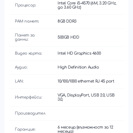
Intel Core i5-4570 (6M, 3.20 GHz,
Процесор:
до 3.60 GHz)
РАМ памет:
8GB DDR3
Памет за
500GB HDD
данни:
Видео карта:
Intel HD Graphics 4600
Аудио:
High Definition Audio
LAN:
10/100/1000 ethernet RJ 45 port
VGA, DisplayPort, USB 2.0, USB
Интерфейси:
3.0,
Производител
6 месеца (възможност за 12
Гаранция:
месеца)