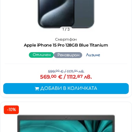
1
/ 3
Смартфон
Apple iPhone 15 Pro 128GB Blue Titanium
Отличен
Реновиран
Лизинг
599.
00
€
/ 1171.
54
лв.
569.
00
€
/ 1112.
87
лв.
ДОБАВИ В КОЛИЧКАТА
-10%