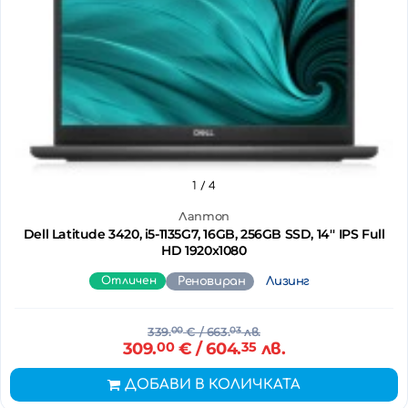
1
/ 4
Лаптоп
Dell Latitude 3420, i5-1135G7, 16GB, 256GB SSD, 14'' IPS Full
HD 1920x1080
Отличен
Реновиран
Лизинг
339.
00
€
/ 663.
03
лв.
309.
00
€
/ 604.
35
лв.
ДОБАВИ В КОЛИЧКАТА