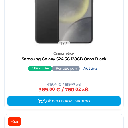
1
/ 3
Смартфон
Samsung Galaxy S24 5G 128GB Onyx Black
Отличен
Реновиран
Лизинг
419.
00
€
/ 819.
49
лв.
389.
00
€
/ 760.
82
лв.
Добави в количката
-6%