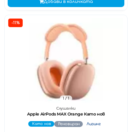
Добави в количката
-11%
1
/ 1
Слушалки
Apple AirPods MAX Orange Като нов
Като нов
Реновиран
Лизинг