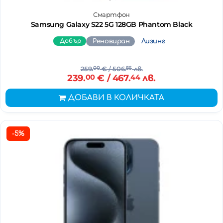
Смартфон
Samsung Galaxy S22 5G 128GB Phantom Black
Добър
Реновиран
Лизинг
259.
00
€
/ 506.
56
лв.
239.
00
€
/ 467.
44
лв.
ДОБАВИ В КОЛИЧКАТА
-5%