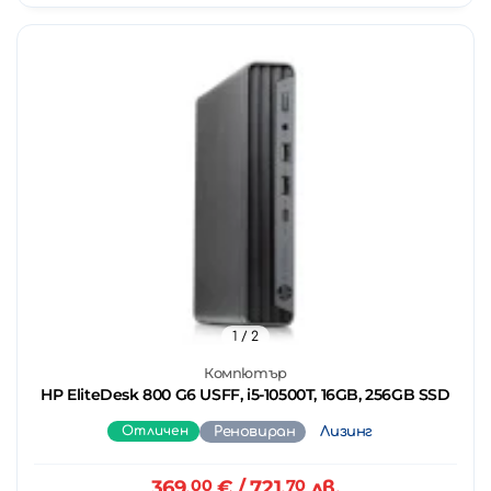
1
/ 2
Компютър
HP EliteDesk 800 G6 USFF, i5-10500T, 16GB, 256GB SSD
Отличен
Реновиран
Лизинг
369.
00
€
/ 721.
70
лв.