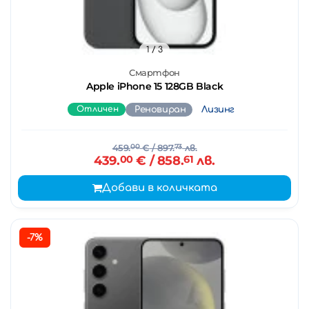
1
/ 3
Смартфон
Apple iPhone 15 128GB Black
Отличен
Реновиран
Лизинг
459.
00
€
/ 897.
73
лв.
439.
00
€
/ 858.
61
лв.
Добави в количката
-7%