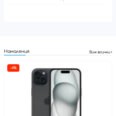
Намаления
Виж всички
-4%