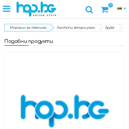
0
Магазин за техника
Лаптопи втора ръка
Apple
Ла
Подобни продукти