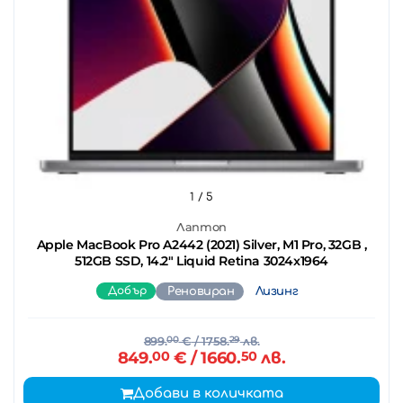
1
/ 5
Лаптоп
Apple MacBook Pro A2442 (2021) Silver, M1 Pro, 32GB ,
512GB SSD, 14.2" Liquid Retina 3024x1964
Добър
Реновиран
Лизинг
899.
00
€
/ 1758.
29
лв.
849.
00
€
/ 1660.
50
лв.
Добави в количката