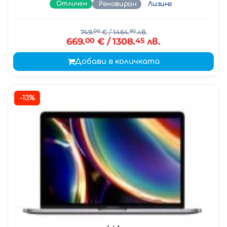
Отличен
Реновиран
Лизинг
749.
00
€
/ 1464.
92
лв.
669.
00
€
/ 1308.
45
лв.
Добави в количката
-13%