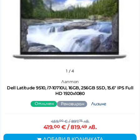
1
/ 4
Лаптоп
Dell Latitude 9510, i7-10710U, 16GB, 256GB SSD, 15.6" IPS Full
HD 1920x1080
Отличен
Реновиран
Лизинг
459.
00
€
/ 897.
73
лв.
419.
00
€
/ 819.
49
лв.
ДОБАВИ В КОЛИЧКАТА