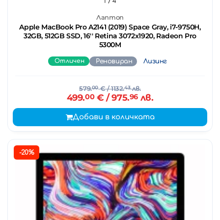
1
/ 4
Лаптоп
Apple MacBook Pro A2141 (2019) Space Gray, i7-9750H,
32GB, 512GB SSD, 16'' Retina 3072x1920, Radeon Pro
5300M
Отличен
Реновиран
Лизинг
579.
00
€
/ 1132.
43
лв.
499.
00
€
/ 975.
96
лв.
Добави в количката
-20%