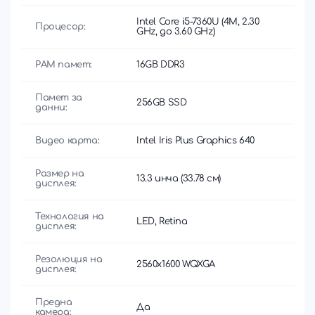
Intel Core i5-7360U (4M, 2.30
Процесор:
GHz, до 3.60 GHz)
РАМ памет:
16GB DDR3
Памет за
256GB SSD
данни:
Видео карта:
Intel Iris Plus Graphics 640
Размер на
13.3 инча (33.78 см)
дисплея:
Технология на
LED, Retina
дисплея:
Резолюция на
2560x1600 WQXGA
дисплея:
Предна
Да
камера: