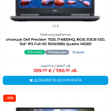
1
/ 3
Мобилна работна
станция Dell Precision 7520, i7-6820HQ, 16GB, 512GB SSD,
15.6'' IPS Full HD 1920x1080, Quadro M2200
Отличен
Реновиран
Лизинг
449.
00
€
/ 878.
17
лв.
399.
00
€
/ 780.
38
лв.
ДОБАВИ В КОЛИЧКАТА
-10%