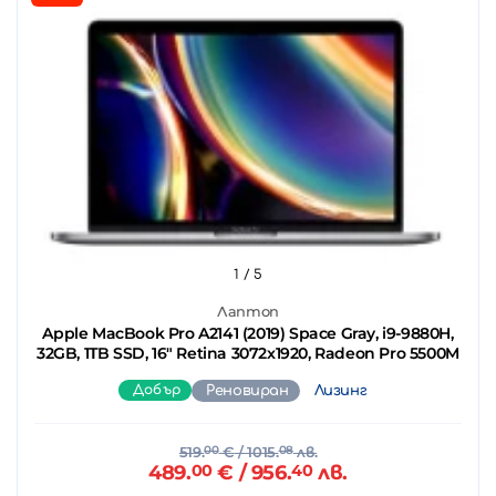
1
/ 5
Лаптоп
Apple MacBook Pro A2141 (2019) Space Gray, i9-9880H,
32GB, 1TB SSD, 16" Retina 3072x1920, Radeon Pro 5500M
Добър
Реновиран
Лизинг
519.
00
€
/ 1015.
08
лв.
489.
00
€
/ 956.
40
лв.