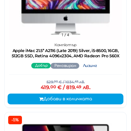
1
/ 4
Компютър
Apple iMac 21.5’’ A2116 (Late 2019) Silver, i5-8500, 16GB,
512GB SSD, Retina 4096x2304, AMD Radeon Pro 560X
Добър
Реновиран
Лизинг
529.
00
€
/ 1034.
63
лв.
419.
00
€
/ 819.
49
лв.
Добави в количката
-5%