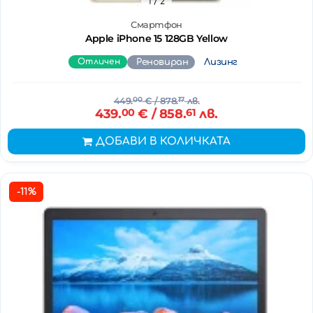
1
/ 2
Смартфон
Apple iPhone 15 128GB Yellow
Отличен
Реновиран
Лизинг
449.
00
€
/ 878.
17
лв.
439.
00
€
/ 858.
61
лв.
ДОБАВИ В КОЛИЧКАТА
-11%