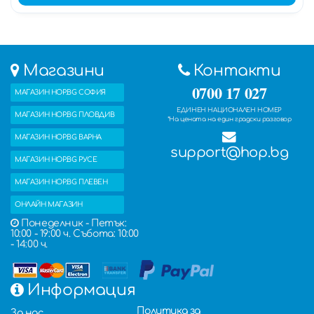
Магазини
Контакти
0700 17 027
МАГАЗИН HOP.BG СОФИЯ
ЕДИНЕН НАЦИОНАЛЕН НОМЕР
МАГАЗИН HOP.BG ПЛОВДИВ
*На цената на един градски разговор
МАГАЗИН HOP.BG ВАРНА
support@hop.bg
МАГАЗИН HOP.BG РУСЕ
МАГАЗИН HOP.BG ПЛЕВЕН
ОНЛАЙН МАГАЗИН
Понеделник - Петък:
10:00 - 19:00 ч. Събота: 10:00
- 14:00 ч.
Информация
Политика за
За нас