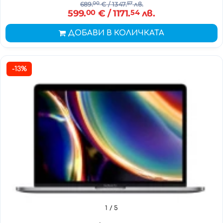
689.
00
€
/ 1347.
57
лв.
599.
00
€
/ 1171.
54
лв.
ДОБАВИ В КОЛИЧКАТА
-13%
1
/ 5