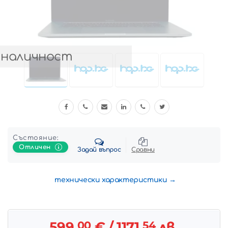
 наличност
Състояние:
Отличен
Задай въпрос
Сравни
технически характеристики
599.
00
€
/ 1171.
54
лв.