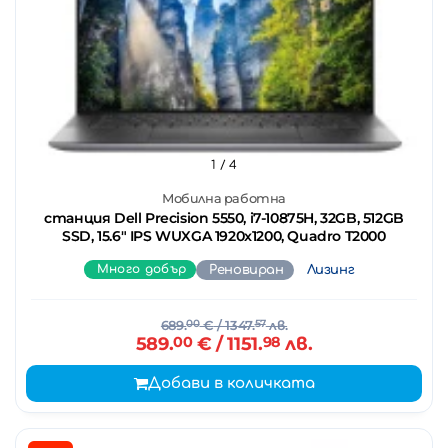
1
/ 4
Мобилна работна
станция Dell Precision 5550, i7-10875H, 32GB, 512GB
SSD, 15.6" IPS WUXGA 1920x1200, Quadro T2000
Много добър
Реновиран
Лизинг
689.
00
€
/ 1347.
57
лв.
589.
00
€
/ 1151.
98
лв.
Добави в количката