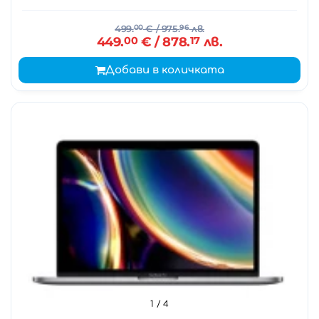
499.
00
€
/ 975.
96
лв.
449.
00
€
/ 878.
17
лв.
Добави в количката
1
/ 4