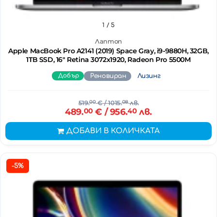
1
/ 5
Лаптоп
Apple MacBook Pro A2141 (2019) Space Gray, i9-9880H, 32GB,
1TB SSD, 16" Retina 3072x1920, Radeon Pro 5500M
Добър
Реновиран
Лизинг
519.
00
€
/ 1015.
08
лв.
489.
00
€
/ 956.
40
лв.
ДОБАВИ В КОЛИЧКАТА
-5%