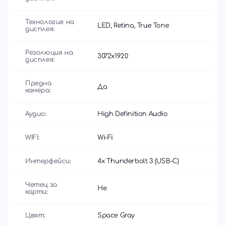
Технология на
LED, Retina, True Tone
дисплея:
Резолюция на
3072x1920
дисплея:
Предна
Да
камера:
Аудио:
High Definition Audio
WIFI:
Wi-Fi
Интерфейси:
4x Thunderbolt 3 (USB-C)
Четец за
Не
карти:
Цвят:
Space Gray