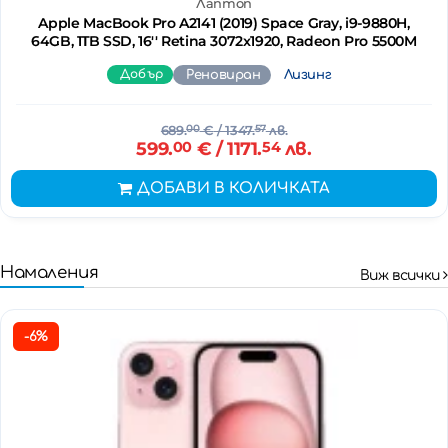
Лаптоп
Apple MacBook Pro A2141 (2019) Space Gray, i9-9880H,
64GB, 1TB SSD, 16'' Retina 3072x1920, Radeon Pro 5500M
Добър
Реновиран
Лизинг
689.
00
€
/ 1347.
57
лв.
599.
00
€
/ 1171.
54
лв.
ДОБАВИ В КОЛИЧКАТА
Намаления
Виж всички
-6%