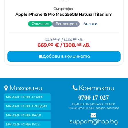
Смартфон
Apple iPhone 15 Pro Max 256GB Natural Titanium
Отличен
Реновиран
Лизинг
749.
00
€
/ 1464.
92
лв.
669.
00
€
/ 1308.
45
лв.
Добави в количката
Магазини
Контакти
0700 17 027
МАГАЗИН HOP.BG СОФИЯ
ЕДИНЕН НАЦИОНАЛЕН НОМЕР
МАГАЗИН HOP.BG ПЛОВДИВ
*На цената на един градски разговор
МАГАЗИН HOP.BG ВАРНА
support@hop.bg
МАГАЗИН HOP.BG РУСЕ