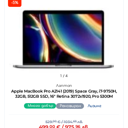
-5%
1
/ 4
Лаптоп
Apple MacBook Pro A2141 (2019) Space Gray, i7-9750H,
32GB, 512GB SSD, 16" Retina 3072x1920, Pro 5300M
Много добър
Реновиран
Лизинг
529.
00
€
/ 1034.
63
лв.
499.
00
€
/ 975.
96
лв.