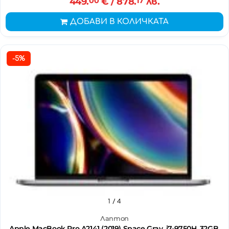
449.
00
€
/ 878.
17
лв.
ДОБАВИ В КОЛИЧКАТА
-5%
1
/ 4
Лаптоп
Apple MacBook Pro A2141 (2019) Space Gray, i7-9750H, 32GB,