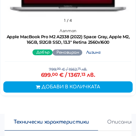
1
/ 4
Лаптоп
Apple MacBook Pro M2 A2338 (2022) Space Gray, Apple M2,
16GB, 512GB SSD, 13.3'' Retina 2560x1600
Добър
Реновиран
Лизинг
799.
00
€
/ 1562.
71
лв.
699.
00
€
/ 1367.
13
лв.
ДОБАВИ В КОЛИЧКАТА
Технически характеристики
Описание