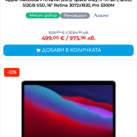
512GB SSD, 16" Retina 3072x1920, Pro 5300M
Много добър
Реновиран
Лизинг
529.
00
€
/ 1034.
63
лв.
499.
00
€
/ 975.
96
лв.
ДОБАВИ В КОЛИЧКАТА
-12%