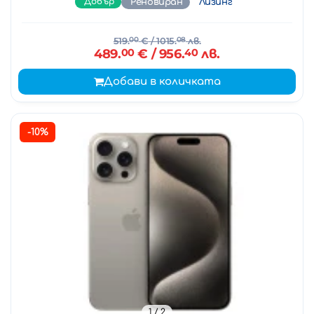
Добър
Реновиран
Лизинг
519.
00
€
/ 1015.
08
лв.
489.
00
€
/ 956.
40
лв.
Добави в количката
-10%
1
/ 2