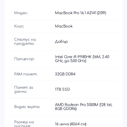
Модел:
MacBook Pro 16.1 A2141 (2019)
Клас:
MacBook
Статус на
Добър
продукта:
Intel Core i9-9980HK (16M, 2.40
Процесор:
GHz, до 5.00 GHz)
РАМ памет:
32GB DDR4
Памет за
1TB SSD
данни:
AMD Radeon Pro 5500M (128 bit,
Видео карта:
8GB GDDR6)
Размер на
16 инча (40.64 см)
дисплея: