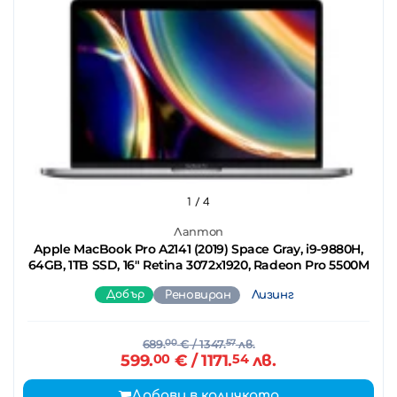
1
/ 4
Лаптоп
Apple MacBook Pro A2141 (2019) Space Gray, i9-9880H,
64GB, 1TB SSD, 16" Retina 3072x1920, Radeon Pro 5500M
Добър
Реновиран
Лизинг
689.
00
€
/ 1347.
57
лв.
599.
00
€
/ 1171.
54
лв.
Добави в количката