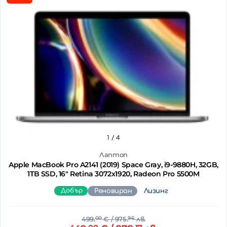
1
/ 4
Лаптоп
Apple MacBook Pro A2141 (2019) Space Gray, i9-9880H, 32GB,
1TB SSD, 16" Retina 3072x1920, Radeon Pro 5500M
Добър
Реновиран
Лизинг
499.
00
€
/ 975.
96
лв.