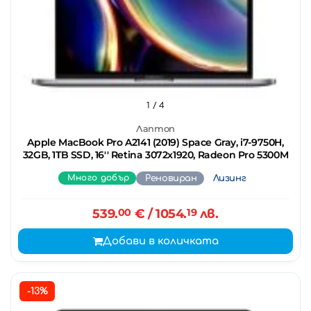
1
/ 4
Лаптоп
Apple MacBook Pro A2141 (2019) Space Gray, i7-9750H,
32GB, 1TB SSD, 16'' Retina 3072x1920, Radeon Pro 5300M
Много добър
Реновиран
Лизинг
539.
00
€
/ 1054.
19
лв.
Добави в количката
-13%