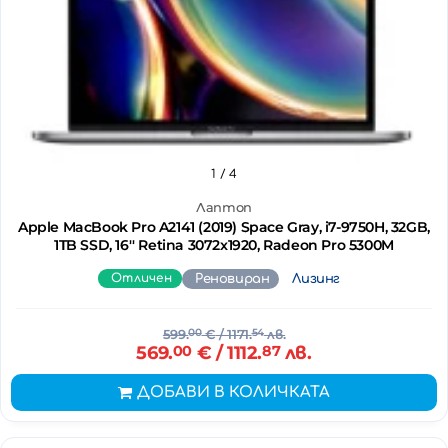
1
/ 4
Лаптоп
Apple MacBook Pro A2141 (2019) Space Gray, i7-9750H, 32GB,
1TB SSD, 16'' Retina 3072x1920, Radeon Pro 5300M
Отличен
Реновиран
Лизинг
599.
00
€
/ 1171.
54
лв.
569.
00
€
/ 1112.
87
лв.
ДОБАВИ В КОЛИЧКАТА