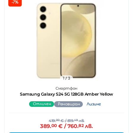
-7%
1
/ 3
Смартфон
Samsung Galaxy S24 5G 128GB Amber Yellow
Отличен
Реновиран
Лизинг
419.
00
€
/ 819.
49
лв.
389.
00
€
/ 760.
82
лв.