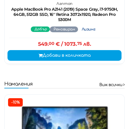
Лаптоп
Apple MacBook Pro A2141 (2019) Space Gray, i7-9750H,
64GB, 512GB SSD, 16'' Retina 3072x1920, Radeon Pro
5300M
Добър
Реновиран
Лизинг
549.
00
€
/ 1073.
75
лв.
Добави в количката
Намаления
Виж всички
-10%