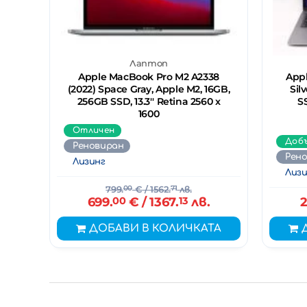
Лаптоп
Apple MacBook Pro M2 A2338
Appl
(2022) Space Gray, Apple M2, 16GB,
Sil
256GB SSD, 13.3'' Retina 2560 x
SS
1600
Отличен
Доб
Реновиран
Рен
Лизинг
Лизи
799.
00
€
/ 1562.
71
лв.
699.
00
€
/ 1367.
13
лв.
2
ДОБАВИ В КОЛИЧКАТА