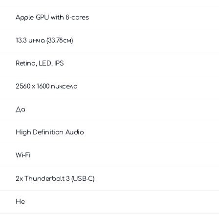
Apple GPU with 8-cores
13.3 инча (33.78см)
Retina, LED, IPS
2560 x 1600 пиксела
Да
High Definition Audio
Wi-Fi
2x Thunderbolt 3 (USB‑C)
Не