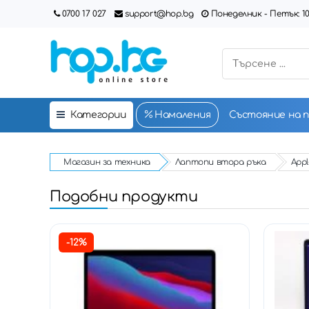
0700 17 027
support@hop.bg
Понеделник - Петък: 10:00
Категории
Намаления
Състояние на 
Магазин за техника
Лаптопи втора ръка
Appl
Подобни продукти
-12%