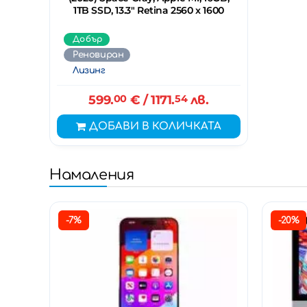
1TB SSD, 13.3" Retina 2560 x 1600
Добър
Реновиран
Лизинг
599.
00
€
/ 1171.
54
лв.
ДОБАВИ В КОЛИЧКАТА
Намаления
-7%
-20%