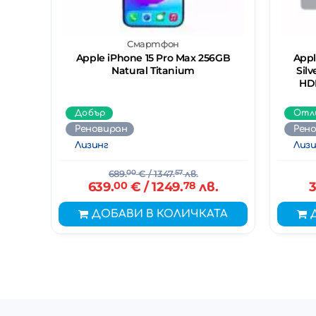
Смартфон
Apple iPhone 15 Pro Max 256GB
Apple
Natural Titanium
Silv
HDD
Добър
Отл
Реновиран
Рен
Лизинг
Лизи
689.
00
€
/ 1347.
57
лв.
639.
00
€
/ 1249.
78
лв.
3
ДОБАВИ В КОЛИЧКАТА