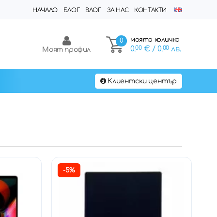
НАЧАЛО
БЛОГ
ВЛОГ
ЗА НАС
КОНТАКТИ
моята количка
0
0.
00
€
/ 0.
00
лв.
Моят профил
Клиентски център
-5%