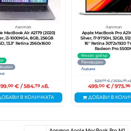
Лаптоп
Лаптоп
e MacBook Air A2179 (2020)
Apple MacBook Pro A2141
ver, i3-1000NG4, 8GB, 256GB
Silver, i7-9750H, 32GB, 5
D, 13.3" Retina 2560x1600
16'' Retina 3072x1920 Т
Radeon Pro 5500
Много добър
ър
Реновиран
овиран
Лизинг
нг
529.
00
€
/ 1034.
63
лв
99.
00
€
/ 584.
79
лв.
499.
00
€
/ 975.
96
ДОБАВИ В КОЛИЧКАТА
ДОБАВИ В КОЛИ
Лаптоп Apple MacBook Pro M1