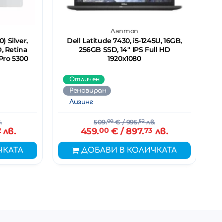
Лаптоп
) Silver,
Dell Latitude 7430, i5-1245U, 16GB,
, Retina
256GB SSD, 14'' IPS Full HD
Pro 5300
1920x1080
Отличен
Реновиран
Лизинг
.
509.
00
€
/ 995.
52
лв.
2
лв.
459.
00
€
/ 897.
73
лв.
ЧКАТА
ДОБАВИ В КОЛИЧКАТА