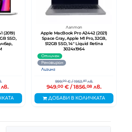
Лаптоп
 (2019)
Apple MacBook Pro A2442 (2021)
12GB SSD,
Space Gray, Apple M1 Pro, 32GB,
ъчбар,
512GB SSD, 14'' Liquid Retina
M
3024x1964
Отличен
Реновиран
Лизинг
.
999.
00
€
/ 1953.
87
лв.
лв.
949.
00
€
/ 1856.
08
лв.
ЧКАТА
ДОБАВИ В КОЛИЧКАТА