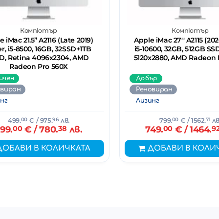
Компютър
Компютър
 iMac 21.5’’ A2116 (Late 2019)
Apple iMac 27'' A2115 (2020
er, i5-8500, 16GB, 32SSD+1TB
i5-10600, 32GB, 512GB SSD
, Retina 4096x2304, AMD
5120x2880, AMD Radeon 
Radeon Pro 560X
ичен
Добър
овиран
Реновиран
нг
Лизинг
499.
00
€
/ 975.
96
лв.
799.
00
€
/ 1562.
71
лв
99.
00
€
/ 780.
38
лв.
749.
00
€
/ 1464.
9
ДОБАВИ В КОЛИЧКАТА
ДОБАВИ В КОЛИ