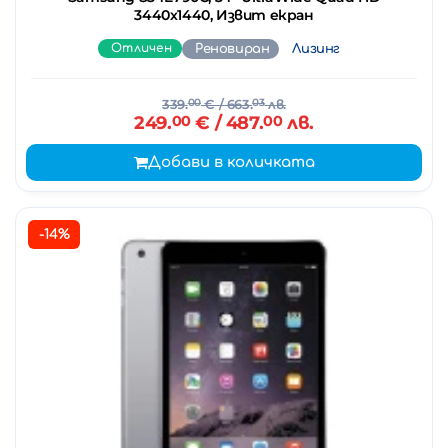
3440х1440, Извит екран
Отличен
Реновиран
Лизинг
339.
00
€
/ 663.
03
лв.
249.
00
€
/ 487.
00
лв.
Добави в количката
-14%