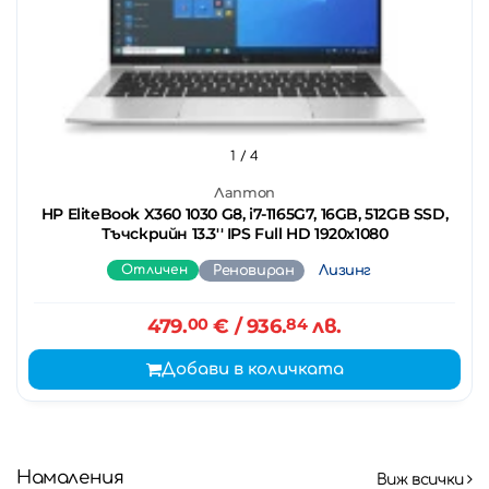
1
/ 4
Лаптоп
HP EliteBook X360 1030 G8, i7-1165G7, 16GB, 512GB SSD,
Тъчскрийн 13.3'' IPS Full HD 1920x1080
Отличен
Реновиран
Лизинг
479.
00
€
/ 936.
84
лв.
Добави в количката
Намаления
Виж всички