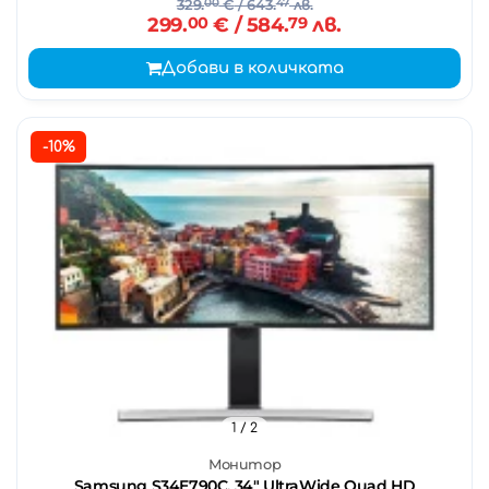
329.
00
€
/ 643.
47
лв.
299.
00
€
/ 584.
79
лв.
Добави в количката
-10%
1
/ 2
Монитор
Samsung S34E790C, 34" UltraWide Quad HD