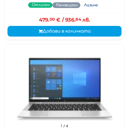
Отличен
Реновиран
Лизинг
479.
00
€
/ 936.
84
лв.
Добави в количката
1
/ 4