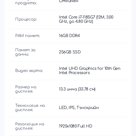
Отличен
продукта:
Intel Core i7-1185G7 (12M, 3.00
Процесор:
GHz, до 4.80 GHz)
РАМ памет:
16GB DDR4
Памет за
256GB SSD
данни:
Intel UHD Graphics for 10th Gen
Видео карта:
Intel Processors
Размер на
13.3 инча (33.78 см)
дисплея:
Технология на
LED, IPS, Тъчскрийн
дисплея:
Резолюция на
1920x1080 Full HD
дисплея: