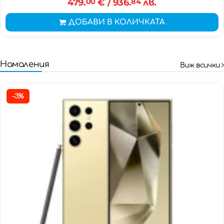
479.
00
€
/ 936.
84
лв.
ДОБАВИ В КОЛИЧКАТА
Намаления
Виж всички
-3%