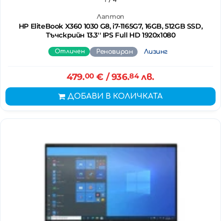
Лаптоп
HP EliteBook X360 1030 G8, i7-1165G7, 16GB, 512GB SSD,
Тъчскрийн 13.3'' IPS Full HD 1920x1080
Отличен
Реновиран
Лизинг
479.
00
€
/ 936.
84
лв.
ДОБАВИ В КОЛИЧКАТА