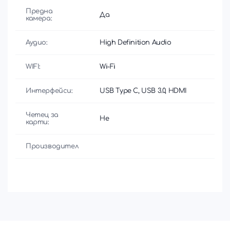
Предна
Дa
камера:
Аудио:
High Definition Audio
WIFI:
Wi-Fi
Интерфейси:
USB Type C, USB 3.0, HDMI
Четец за
Не
карти:
Производител