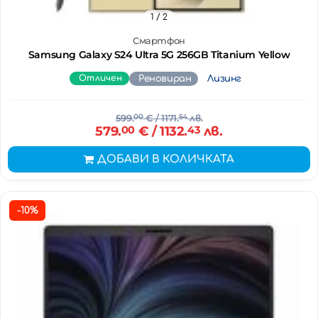
1
/ 2
Смартфон
Samsung Galaxy S24 Ultra 5G 256GB Titanium Yellow
Отличен
Реновиран
Лизинг
599.
00
€
/ 1171.
54
лв.
579.
00
€
/ 1132.
43
лв.
ДОБАВИ В КОЛИЧКАТА
-10%