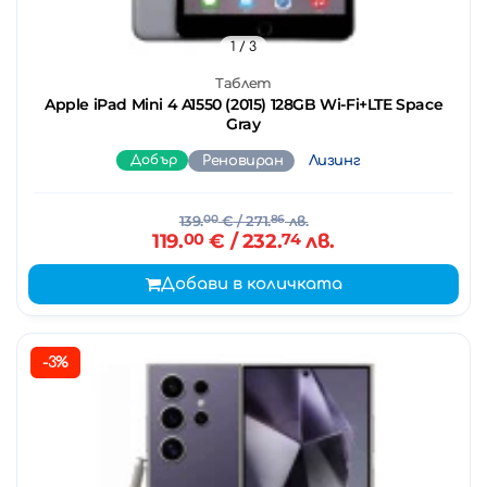
1
/ 3
Таблет
Apple iPad Mini 4 A1550 (2015) 128GB Wi-Fi+LTE Space
Gray
Добър
Реновиран
Лизинг
139.
00
€
/ 271.
86
лв.
119.
00
€
/ 232.
74
лв.
Добави в количката
-3%