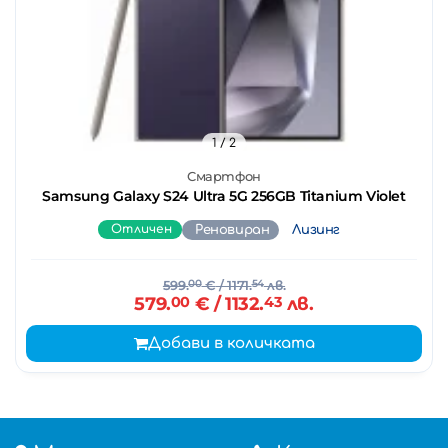
1
/ 2
Смартфон
Samsung Galaxy S24 Ultra 5G 256GB Titanium Violet
Отличен
Реновиран
Лизинг
599.
00
€
/ 1171.
54
лв.
579.
00
€
/ 1132.
43
лв.
Добави в количката