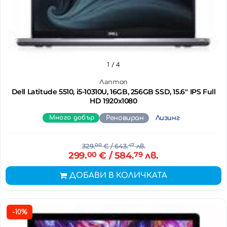
1
/ 4
Лаптоп
Dell Latitude 5510, i5-10310U, 16GB, 256GB SSD, 15.6'' IPS Full
HD 1920x1080
Много добър
Реновиран
Лизинг
329.
00
€
/ 643.
47
лв.
299.
00
€
/ 584.
79
лв.
ДОБАВИ В КОЛИЧКАТА
-10%