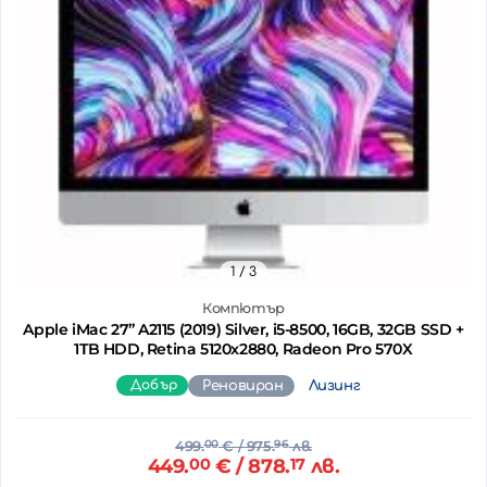
1
/ 3
Компютър
Apple iMac 27’’ A2115 (2019) Silver, i5-8500, 16GB, 32GB SSD +
1TB HDD, Retina 5120x2880, Radeon Pro 570X
Добър
Реновиран
Лизинг
499.
00
€
/ 975.
96
лв.
449.
00
€
/ 878.
17
лв.