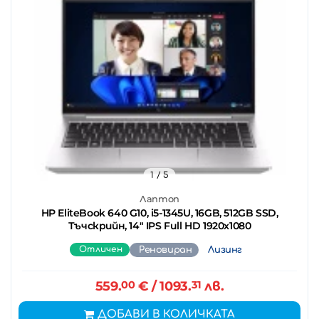
1
/ 5
Лаптоп
HP EliteBook 640 G10, i5-1345U, 16GB, 512GB SSD,
Тъчскрийн, 14" IPS Full HD 1920x1080
Отличен
Реновиран
Лизинг
559.
00
€
/ 1093.
31
лв.
ДОБАВИ В КОЛИЧКАТА