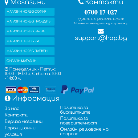
Магазини
Контакти
0700 17 027
МАГАЗИН HOP.BG СОФИЯ
ЕДИНЕН НАЦИОНАЛЕН НОМЕР
МАГАЗИН HOP.BG ПЛОВДИВ
*На цената на един градски разговор
МАГАЗИН HOP.BG ВАРНА
support@hop.bg
МАГАЗИН HOP.BG РУСЕ
МАГАЗИН HOP.BG ПЛЕВЕН
ОНЛАЙН МАГАЗИН
Понеделник - Петък:
10:00 - 19:00 ч. Събота: 10:00
- 14:00 ч.
Информация
Политика за
За нас
бисквитките
Контакти
Политика за
Верига магазини
поверителност
Гаранционни
Онлайн решаване на
спорове
условия