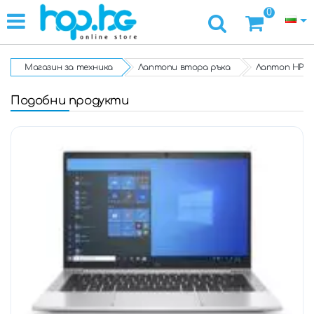
0
Магазин за техника
Лаптопи втора ръка
Лаптоп HP Eli
Подобни продукти