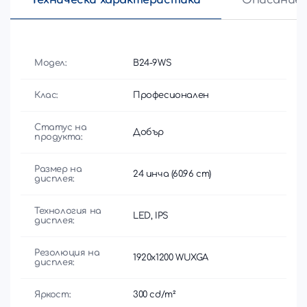
Модел:
B24-9WS
Клас:
Професионален
Статус на
Добър
продукта:
Размер на
24 инча (60.96 cm)
дисплея:
Технология на
LED, IPS
дисплея:
Резолюция на
1920x1200 WUXGA
дисплея:
Яркост:
300 cd/m²