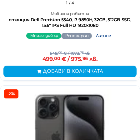
1
/ 4
Мобилна работна
станция Dell Precision 5540, i7-9850H, 32GB, 512GB SSD,
15.6" IPS Full HD 1920x1080
Много добър
Реновиран
Лизинг
549.
00
€
/ 1073.
75
лв.
499.
00
€
/ 975.
96
лв.
ДОБАВИ В КОЛИЧКАТА
-3%