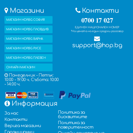
Магазини
Контакти
0700 17 027
МАГАЗИН HOP.BG СОФИЯ
ЕДИНЕН НАЦИОНАЛЕН НОМЕР
МАГАЗИН HOP.BG ПЛОВДИВ
*На цената на един градски разговор
МАГАЗИН HOP.BG ВАРНА
support@hop.bg
МАГАЗИН HOP.BG РУСЕ
МАГАЗИН HOP.BG ПЛЕВЕН
ОНЛАЙН МАГАЗИН
Понеделник - Петък:
10:00 - 19:00 ч. Събота: 10:00
- 14:00 ч.
Информация
Политика за
За нас
бисквитките
Контакти
Политика за
Верига магазини
поверителност
Гаранционни