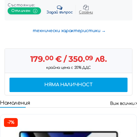
Състояние:
Отличен
Задай въпрос
Сравни
технически характеристики
179.
00
€
/ 350.
09
лв.
крайна цена с 20% ДДС
НЯМА НАЛИЧНОСТ
Намаления
Виж всички
-7%