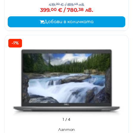
419.
00
€
/ 819.
49
лв.
399.
00
€
/ 780.
38
лв.
Добави в количката
-9%
1
/ 4
Лаптоп