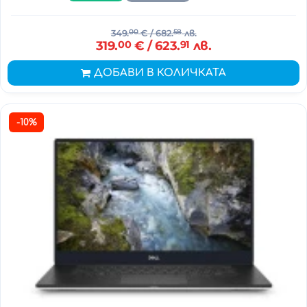
349.
00
€
/ 682.
58
лв.
319.
00
€
/ 623.
91
лв.
ДОБАВИ В КОЛИЧКАТА
-10%