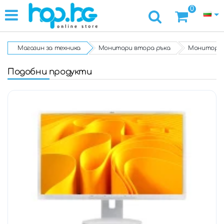
0
Магазин за техника
Монитори втора ръка
Монитор Fu
Подобни продукти