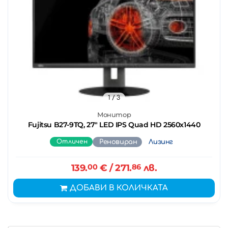
1
/ 3
Монитор
Fujitsu B27-9TQ, 27" LED IPS Quad HD 2560x1440
Отличен
Реновиран
Лизинг
139.
00
€
/ 271.
86
лв.
ДОБАВИ В КОЛИЧКАТА