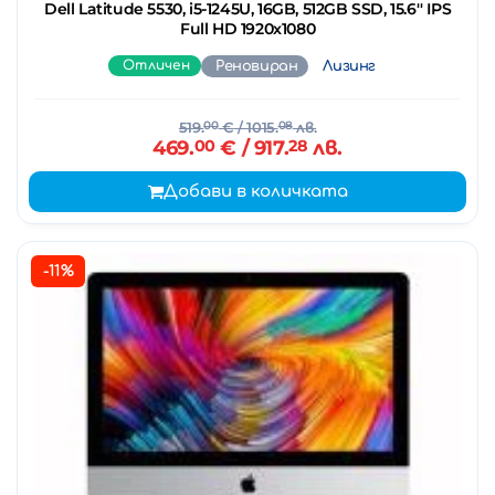
Dell Latitude 5530, i5-1245U, 16GB, 512GB SSD, 15.6'' IPS
Full HD 1920x1080
Отличен
Реновиран
Лизинг
519.
00
€
/ 1015.
08
лв.
469.
00
€
/ 917.
28
лв.
Добави в количката
-11%