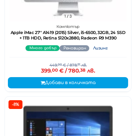
1
/ 3
Компютър
Apple iMac 27'' A1419 (2015) Silver, i5-6500, 32GB, 24 SSD
+ 1TB HDD, Retina 5120x2880, Radeon R9 M390
Много добър
Реновиран
Лизинг
449.
00
€
/ 878.
17
лв.
399.
00
€
/ 780.
38
лв.
Добави в количката
-8%