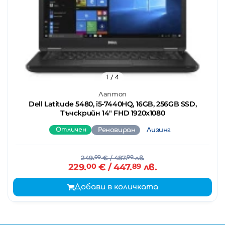
1
/ 4
Лаптоп
Dell Latitude 5480, i5-7440HQ, 16GB, 256GB SSD,
Тъчскрийн 14" FHD 1920x1080
Отличен
Реновиран
Лизинг
249.
00
€
/ 487.
00
лв.
229.
00
€
/ 447.
89
лв.
Добави в количката