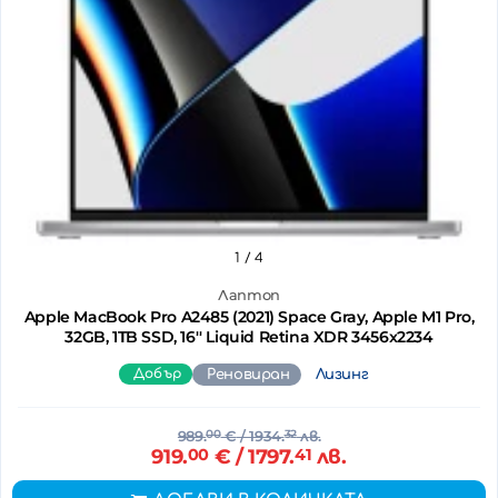
1
/ 4
Лаптоп
Apple MacBook Pro A2485 (2021) Space Gray, Apple M1 Pro,
32GB, 1TB SSD, 16'' Liquid Retina XDR 3456x2234
Добър
Реновиран
Лизинг
989.
00
€
/ 1934.
32
лв.
919.
00
€
/ 1797.
41
лв.