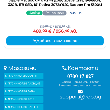
Apple MacBook Pro A2141 (2019) Space Gray, i9-9880H,
32GB, 1TB SSD, 16" Retina 3072x1920, Radeon Pro 5500M
Добър
Реновиран
Лизинг
519.
00
€
/ 1015.
08
лв.
489.
00
€
/ 956.
40
лв.
Добави в количката
Магазини
Контакти
0700 17 027
МАГАЗИН HOP.BG СОФИЯ
ЕДИНЕН НАЦИОНАЛЕН НОМЕР
МАГАЗИН HOP.BG ПЛОВДИВ
*На цената на един градски разговор
МАГАЗИН HOP.BG ВАРНА
support@hop.bg
МАГАЗИН HOP.BG РУСЕ
МАГАЗИН HOP.BG ПЛЕВЕН