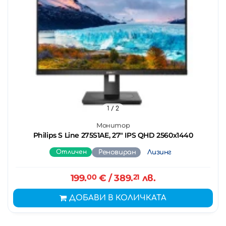
1
/ 2
Монитор
Philips S Line 275S1AE, 27" IPS QHD 2560x1440
Отличен
Реновиран
Лизинг
199.
00
€
/ 389.
21
лв.
ДОБАВИ В КОЛИЧКАТА