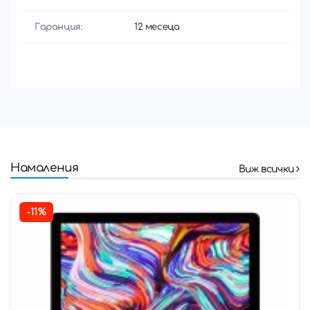
Гаранция:
12 месеца
Намаления
Виж всички
-11%