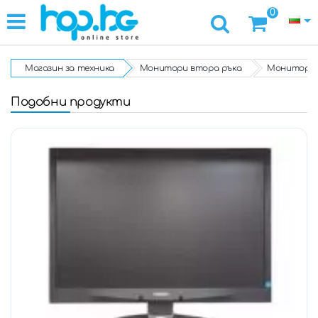
0
Магазин за техника
Монитори втора ръка
Монитор Phil
Подобни продукти