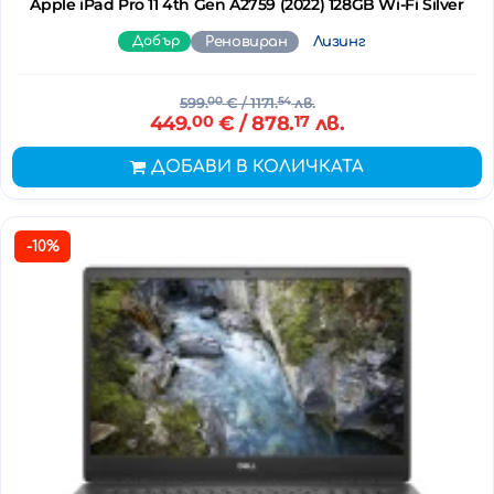
Apple iPad Pro 11 4th Gen A2759 (2022) 128GB Wi-Fi Silver
Добър
Реновиран
Лизинг
599.
00
€
/ 1171.
54
лв.
449.
00
€
/ 878.
17
лв.
ДОБАВИ В КОЛИЧКАТА
-10%