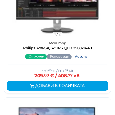
1
/ 2
Монитор
Philips 328P6A, 32'' IPS QHD 2560x1440
Отличен
Реновиран
Лизинг
339.
00
€
/ 663.
03
лв.
209.
00
€
/ 408.
77
лв.
ДОБАВИ В КОЛИЧКАТА