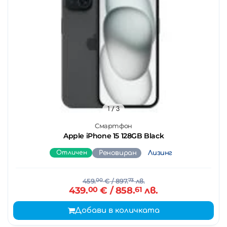
1
/ 3
Смартфон
Apple iPhone 15 128GB Black
Отличен
Реновиран
Лизинг
459.
00
€
/ 897.
73
лв.
439.
00
€
/ 858.
61
лв.
Добави в количката