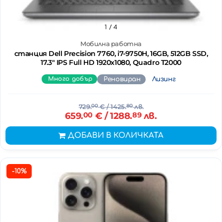
1
/ 4
Мобилна работна
станция Dell Precision 7760, i7-9750H, 16GB, 512GB SSD,
17.3" IPS Full HD 1920x1080, Quadro T2000
Много добър
Реновиран
Лизинг
729.
00
€
/ 1425.
80
лв.
659.
00
€
/ 1288.
89
лв.
ДОБАВИ В КОЛИЧКАТА
-10%