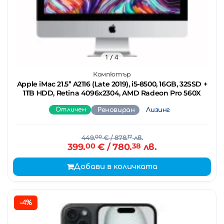
1
/ 4
Компютър
Apple iMac 21.5’’ A2116 (Late 2019), i5-8500, 16GB, 32SSD +
1TB HDD, Retina 4096x2304, AMD Radeon Pro 560X
Отличен
Реновиран
Лизинг
449.
00
€
/ 878.
17
лв.
399.
00
€
/ 780.
38
лв.
Добави в количката
-4%