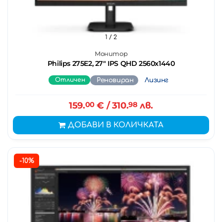
1
/ 2
Монитор
Philips 275E2, 27" IPS QHD 2560x1440
Отличен
Реновиран
Лизинг
159.
00
€
/ 310.
98
лв.
ДОБАВИ В КОЛИЧКАТА
-10%