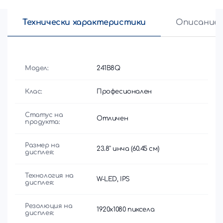
Технически характеристики
Описание
Модел:
241B8Q
Клас:
Професионален
Статус на
Отличен
продукта:
Размер на
23.8'' инча (60.45 см)
дисплея:
Технология на
W-LED, IPS
дисплея:
Резолюция на
1920x1080 пиксела
дисплея: