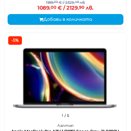
1189.
00
€
/ 2325.
48
лв.
1089.
00
€
/ 2129.
90
лв.
Добави в количката
-5%
1
/ 5
Лаптоп