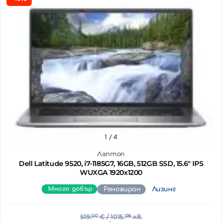
1
/ 4
Лаптоп
Dell Latitude 9520, i7-1185G7, 16GB, 512GB SSD, 15.6" IPS
WUXGA 1920x1200
Много добър
Реновиран
Лизинг
519.
00
€
/ 1015.
08
лв.