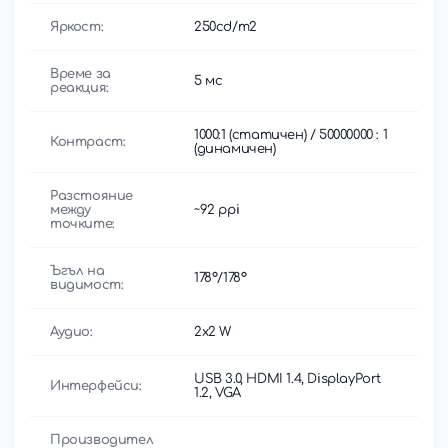
Яркост:
250cd/m2
Време за
5 мс
реакция:
1000:1 (статичен) / 50000000 : 1
Контраст:
(динамичен)
Разстояние
между
~92 ppi
точките:
Ъгъл на
178°/178°
видимост:
Аудио:
2x2 W
USB 3.0, HDMI 1.4, DisplayPort
Интерфейси:
1.2, VGA
Производител