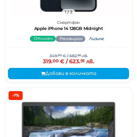
1
/ 3
Смартфон
Apple iPhone 14 128GB Midnight
Отличен
Реновиран
Лизинг
349.
00
€
/ 682.
58
лв.
319.
00
€
/ 623.
91
лв.
Добави в количката
-9%