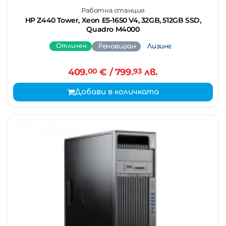
Работна станция
HP Z440 Tower, Xeon E5-1650 V4, 32GB, 512GB SSD,
Quadro M4000
Отличен
Реновиран
Лизинг
409.
00
€
/ 799.
93
лв.
Добави в количката