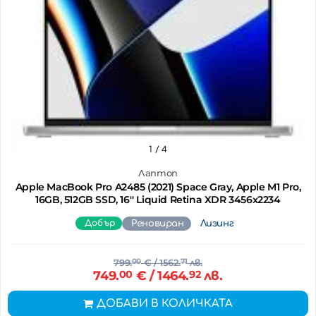
1
/ 4
Лаптоп
Apple MacBook Pro A2485 (2021) Space Gray, Apple M1 Pro,
16GB, 512GB SSD, 16'' Liquid Retina XDR 3456x2234
Добър
Реновиран
Лизинг
799.
00
€
/ 1562.
71
лв.
749.
00
€
/ 1464.
92
лв.
ДОБАВИ В КОЛИЧКАТА