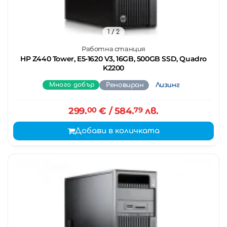
1
/ 2
Работна станция
HP Z440 Tower, E5-1620 V3, 16GB, 500GB SSD, Quadro
K2200
Много добър
Реновиран
Лизинг
299.
00
€
/ 584.
79
лв.
Добави в количката