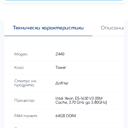
Технически характеристики
Описание
Модел:
Z440
Клас:
Tower
Статус на
Добър
продукта:
Intel Xeon E5-1630 V3 (10M
Процесор:
Cache, 3.70 GHz до 3.80GHz)
РАМ памет:
64GB DDR4