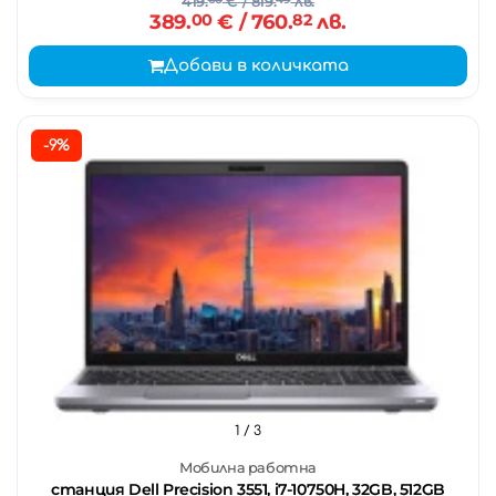
419.
€
/ 819.
лв.
389.
00
€
/ 760.
82
лв.
Добави в количката
-9%
1
/ 3
Мобилна работна
станция Dell Precision 3551, i7-10750H, 32GB, 512GB