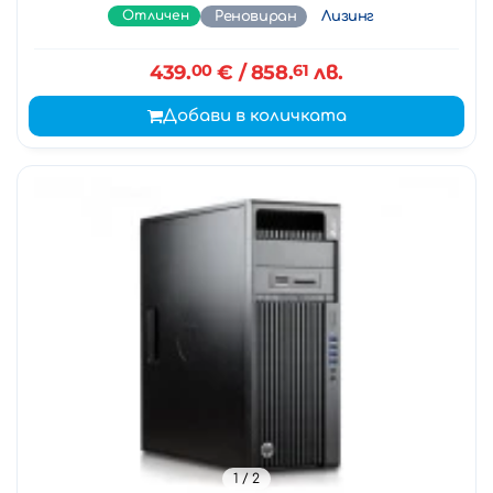
Отличен
Реновиран
Лизинг
439.
00
€
/ 858.
61
лв.
Добави в количката
1
/ 2