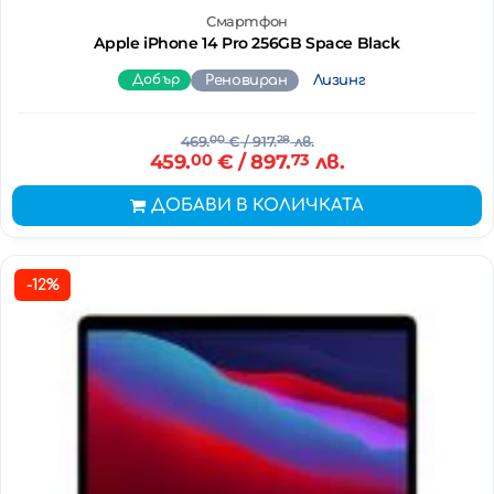
Смартфон
Apple iPhone 14 Pro 256GB Space Black
Добър
Реновиран
Лизинг
469.
00
€
/ 917.
28
лв.
459.
00
€
/ 897.
73
лв.
ДОБАВИ В КОЛИЧКАТА
-12%