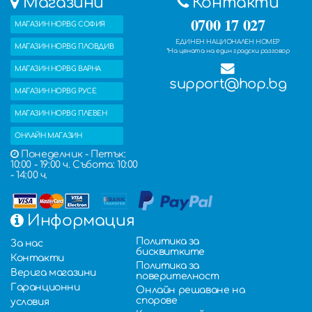
Магазини
Контакти
0700 17 027
МАГАЗИН HOP.BG СОФИЯ
ЕДИНЕН НАЦИОНАЛЕН НОМЕР
МАГАЗИН HOP.BG ПЛОВДИВ
*На цената на един градски разговор
МАГАЗИН HOP.BG ВАРНА
support@hop.bg
МАГАЗИН HOP.BG РУСЕ
МАГАЗИН HOP.BG ПЛЕВЕН
ОНЛАЙН МАГАЗИН
Понеделник - Петък:
10:00 - 19:00 ч. Събота: 10:00
- 14:00 ч.
Информация
Политика за
За нас
бисквитките
Контакти
Политика за
Верига магазини
поверителност
Гаранционни
Онлайн решаване на
спорове
условия