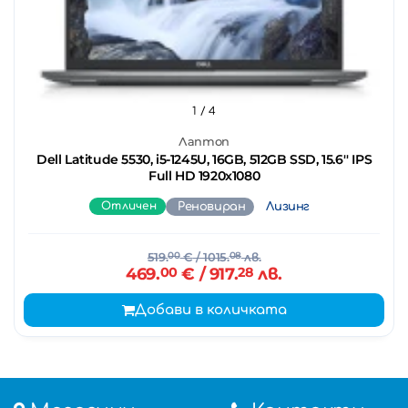
1
/ 4
Лаптоп
Dell Latitude 5530, i5-1245U, 16GB, 512GB SSD, 15.6'' IPS
Full HD 1920x1080
Отличен
Реновиран
Лизинг
519.
00
€
/ 1015.
08
лв.
469.
00
€
/ 917.
28
лв.
Добави в количката