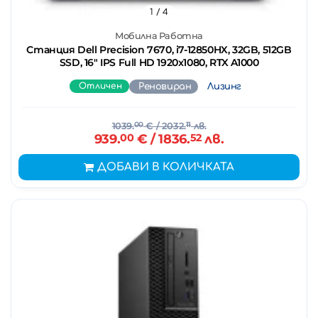
1
/ 4
Мобилна Работна
Станция Dell Precision 7670, i7-12850HX, 32GB, 512GB
SSD, 16" IPS Full HD 1920x1080, RTX A1000
Отличен
Реновиран
Лизинг
1039.
00
€
/ 2032.
11
лв.
939.
00
€
/ 1836.
52
лв.
ДОБАВИ В КОЛИЧКАТА