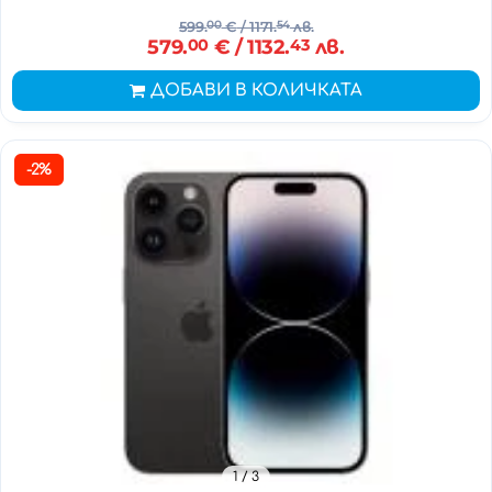
599.
00
€
/ 1171.
54
лв.
579.
00
€
/ 1132.
43
лв.
ДОБАВИ В КОЛИЧКАТА
-2%
1
/ 3