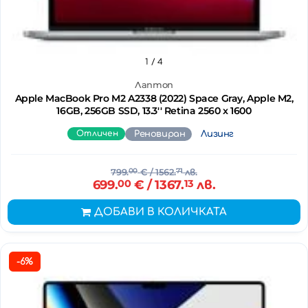
1
/ 4
Лаптоп
Apple MacBook Pro M2 A2338 (2022) Space Gray, Apple M2,
16GB, 256GB SSD, 13.3'' Retina 2560 x 1600
Отличен
Реновиран
Лизинг
799.
00
€
/ 1562.
71
лв.
699.
00
€
/ 1367.
13
лв.
ДОБАВИ В КОЛИЧКАТА
-6%