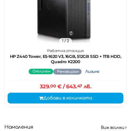
1
/ 2
Работна станция
HP Z440 Tower, E5-1620 V3, 16GB, 512GB SSD + 1TB HDD,
Quadro K2200
Отличен
Реновиран
Лизинг
329.
00
€
/ 643.
47
лв.
Добави в количката
Намаления
Виж всички