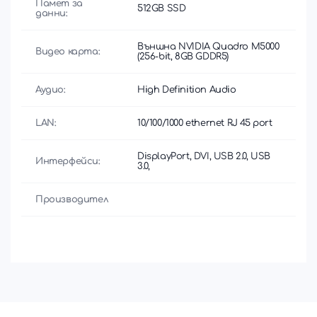
Памет за
512GB SSD
данни:
Външна NVIDIA Quadro M5000
Видео карта:
(256-bit, 8GB GDDR5)
Аудио:
High Definition Audio
LAN:
10/100/1000 ethernet RJ 45 port
DisplayPort, DVI, USB 2.0, USB
Интерфейси:
3.0,
Производител