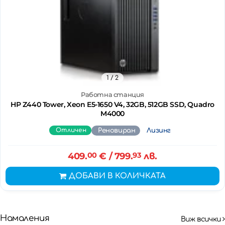
1
/ 2
Работна станция
HP Z440 Tower, Xeon E5-1650 V4, 32GB, 512GB SSD, Quadro
M4000
Отличен
Реновиран
Лизинг
409.
00
€
/ 799.
93
лв.
ДОБАВИ В КОЛИЧКАТА
Намаления
Виж всички