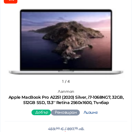
1
/ 4
Лаптоп
Apple MacBook Pro A2251 (2020) Silver, i7-1068NG7, 32GB,
512GB SSD, 13.3'' Retina 2560x1600, Тъчбар
Добър
Реновиран
Лизинг
459.
00
€
/ 897.
73
лв.