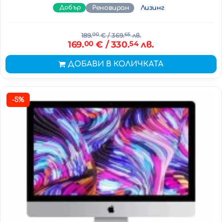
Добър
Реновиран
Лизинг
189.
00
€
/ 369.
65
лв.
169.
00
€
/ 330.
54
лв.
ДОБАВИ В КОЛИЧКАТА
-5%