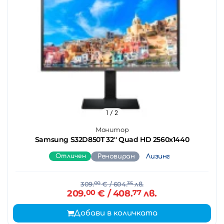
1
/ 2
Монитор
Samsung S32D850T 32'' Quad HD 2560x1440
Отличен
Реновиран
Лизинг
309.
00
€
/ 604.
35
лв.
209.
00
€
/ 408.
77
лв.
Добави в количката