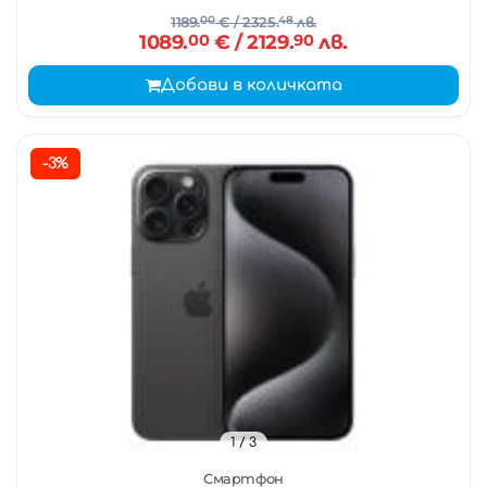
1189.
00
€
/ 2325.
48
лв.
1089.
00
€
/ 2129.
90
лв.
Добави в количката
-3%
1
/ 3
Смартфон