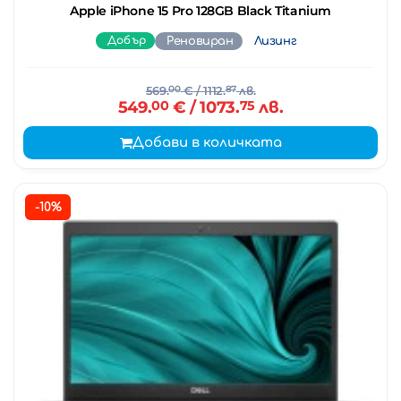
Apple iPhone 15 Pro 128GB Black Titanium
Добър
Реновиран
Лизинг
569.
00
€
/ 1112.
87
лв.
549.
00
€
/ 1073.
75
лв.
Добави в количката
-10%