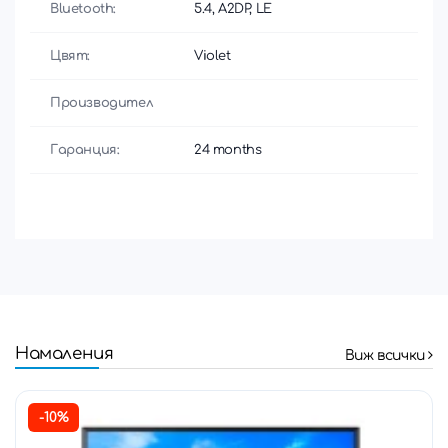
Bluetooth:
5.4, A2DP, LE
Цвят:
Violet
Производител
Гаранция:
24 months
Намаления
Виж всички
-10%