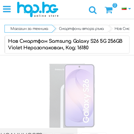
0
Магазин за техника
Смартфони втора ръка
Нов Смарт
Нов Смартфон Samsung Galaxy S26 5G 256GB
Violet Неразопакован, Код: 16180