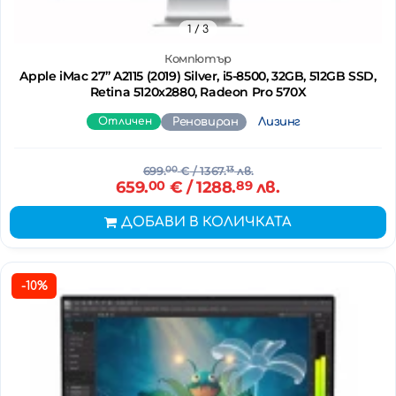
1
/ 3
Компютър
Apple iMac 27’’ A2115 (2019) Silver, i5-8500, 32GB, 512GB SSD,
Retina 5120x2880, Radeon Pro 570X
Отличен
Реновиран
Лизинг
699.
00
€
/ 1367.
13
лв.
659.
00
€
/ 1288.
89
лв.
ДОБАВИ В КОЛИЧКАТА
-10%