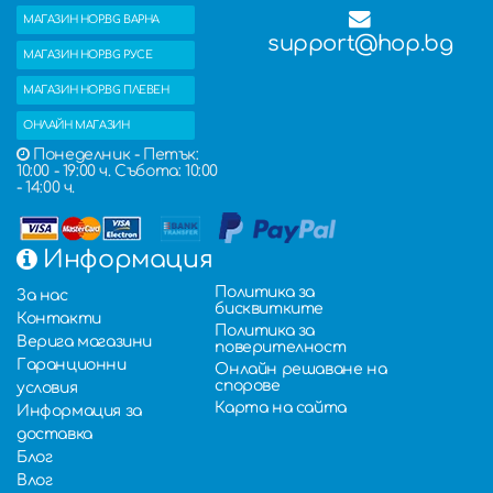
МАГАЗИН HOP.BG ВАРНА
support@hop.bg
МАГАЗИН HOP.BG РУСЕ
МАГАЗИН HOP.BG ПЛЕВЕН
ОНЛАЙН МАГАЗИН
Понеделник - Петък:
10:00 - 19:00 ч. Събота: 10:00
- 14:00 ч.
Информация
Политика за
За нас
бисквитките
Контакти
Политика за
Верига магазини
поверителност
Гаранционни
Онлайн решаване на
спорове
условия
Карта на сайта
Информация за
доставка
Блог
Влог