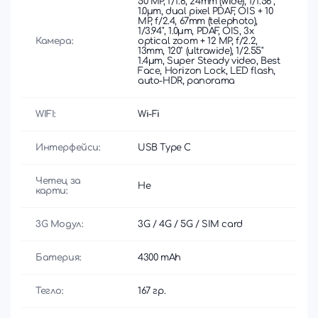
50 MP, f/1.8, 24mm (wide), 1/1.56",
1.0µm, dual pixel PDAF, OIS + 10
MP, f/2.4, 67mm (telephoto),
1/3.94", 1.0µm, PDAF, OIS, 3x
Камера:
optical zoom + 12 MP, f/2.2,
13mm, 120˚ (ultrawide), 1/2.55"
1.4µm, Super Steady video, Best
Face, Horizon Lock, LED flash,
auto-HDR, panorama
WIFI:
Wi-Fi
Интерфейси:
USB Type C
Четец за
Не
карти:
3G Модул:
3G / 4G / 5G / SIM card
Батерия:
4300 mAh
Тегло:
167 гр.