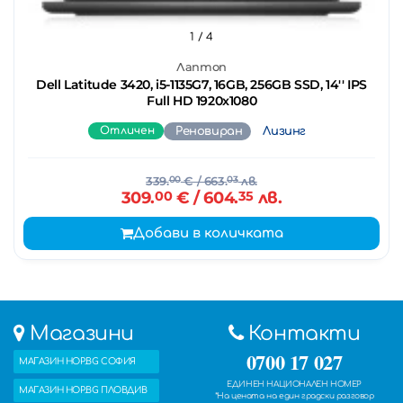
1
/ 4
Лаптоп
Dell Latitude 3420, i5-1135G7, 16GB, 256GB SSD, 14'' IPS
Full HD 1920x1080
Отличен
Реновиран
Лизинг
339.
00
€
/ 663.
03
лв.
309.
00
€
/ 604.
35
лв.
Добави в количката
Магазини
Контакти
0700 17 027
МАГАЗИН HOP.BG СОФИЯ
ЕДИНЕН НАЦИОНАЛЕН НОМЕР
МАГАЗИН HOP.BG ПЛОВДИВ
*На цената на един градски разговор