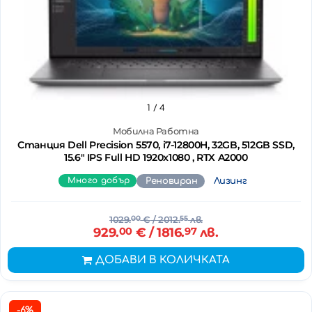
1
/ 4
Мобилна Работна
Станция Dell Precision 5570, i7-12800H, 32GB, 512GB SSD,
15.6" IPS Full HD 1920x1080 , RTX A2000
Много добър
Реновиран
Лизинг
1029.
00
€
/ 2012.
55
лв.
929.
00
€
/ 1816.
97
лв.
ДОБАВИ В КОЛИЧКАТА
-6%