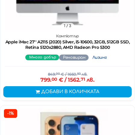
1
/ 3
Компютър
Apple iMac 27'' A2115 (2020) Silver, i5-10600, 32GB, 512GB SSD,
Retina 5120x2880, AMD Radeon Pro 5300
Много добър
Реновиран
Лизинг
849.
00
€
/ 1660.
50
лв.
799.
00
€
/ 1562.
71
лв.
ДОБАВИ В КОЛИЧКАТА
-1%