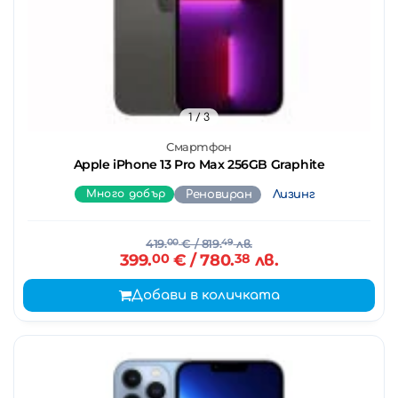
1
/ 3
Смартфон
Apple iPhone 13 Pro Max 256GB Graphite
Много добър
Реновиран
Лизинг
419.
00
€
/ 819.
49
лв.
399.
00
€
/ 780.
38
лв.
Добави в количката