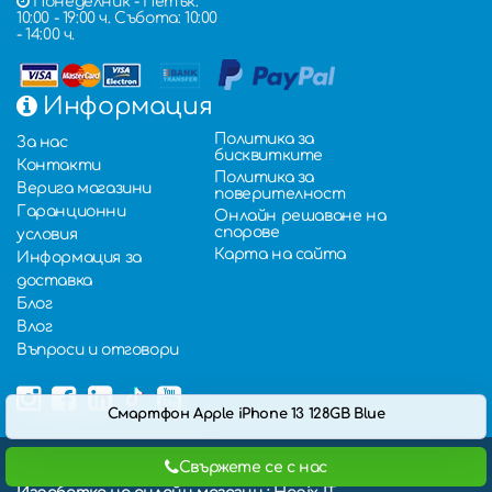
Понеделник - Петък:
10:00 - 19:00 ч. Събота: 10:00
- 14:00 ч.
Информация
Политика за
За нас
бисквитките
Контакти
Политика за
Верига магазини
поверителност
Гаранционни
Онлайн решаване на
спорове
условия
Карта на сайта
Информация за
доставка
Блог
Влог
Въпроси и отговори
Смартфон Apple iPhone 13 128GB Blue
Всички права запазени от ГИС ЕООД ©,
Свържете се с нас
2000 - 2026,