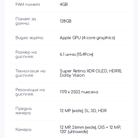
РАМ памет:
4GB
Памет за
128GB
данни:
Видео карта:
Apple GPU (4-core graphics)
Размер на
6.1 инча (15.49см)
дисплея:
Технология на
Super Retina XDR OLED, HDR10,
дисплея:
Dolby Vision
Резолюция на
1170 x 2532 пиксела
дисплея:
Предна
12 MP (wide), SL 3D, HDR
камера:
12 MP, 26mm (wide), OIS + 12 MP,
Камера:
120˚ (ultrawide)