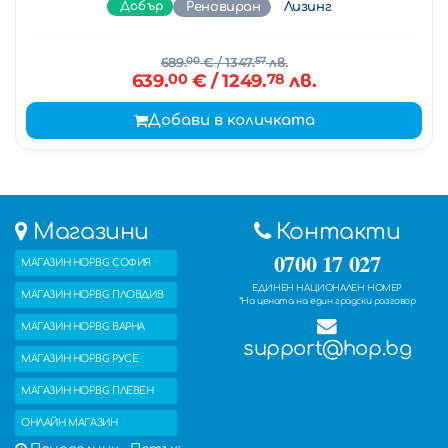
Добър
Реновиран
Лизинг
689.
00
€
/ 1347.
57
лв.
639.
00
€
/ 1249.
78
лв.
Добави в количката
Магазини
Контакти
0700 17 027
МАГАЗИН HOP.BG СОФИЯ
ЕДИНЕН НАЦИОНАЛЕН НОМЕР
МАГАЗИН HOP.BG ПЛОВДИВ
*На цената на един градски разговор
МАГАЗИН HOP.BG ВАРНА
support@hop.bg
МАГАЗИН HOP.BG РУСЕ
МАГАЗИН HOP.BG ПЛЕВЕН
ОНЛАЙН МАГАЗИН