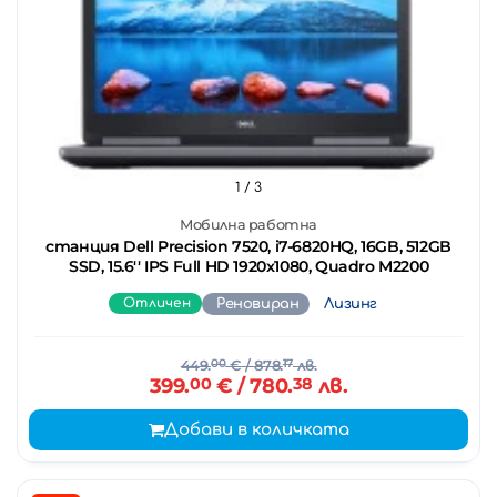
1
/ 3
Мобилна работна
станция Dell Precision 7520, i7-6820HQ, 16GB, 512GB
SSD, 15.6'' IPS Full HD 1920x1080, Quadro M2200
Отличен
Реновиран
Лизинг
449.
00
€
/ 878.
17
лв.
399.
00
€
/ 780.
38
лв.
Добави в количката