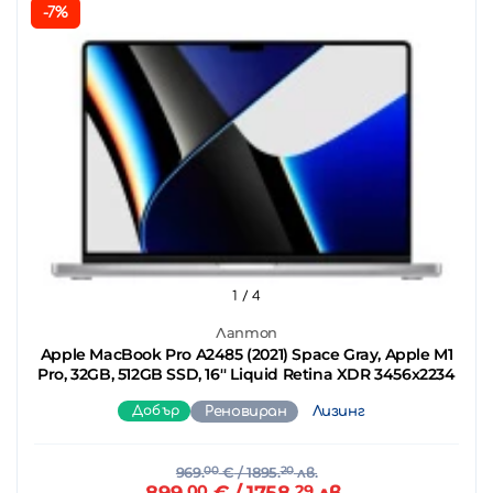
-7%
1
/ 4
Лаптоп
Apple MacBook Pro A2485 (2021) Space Gray, Apple M1
Pro, 32GB, 512GB SSD, 16'' Liquid Retina XDR 3456x2234
Добър
Реновиран
Лизинг
969.
00
€
/ 1895.
20
лв.
899.
00
€
/ 1758.
29
лв.