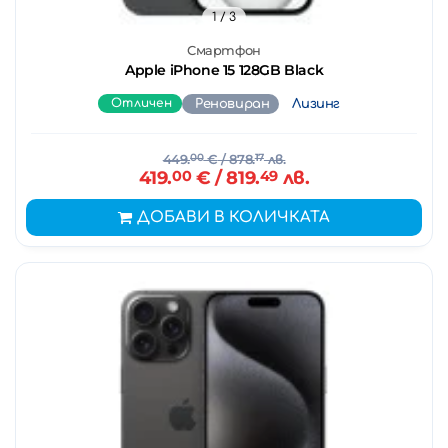
1
/ 3
Смартфон
Apple iPhone 15 128GB Black
Отличен
Реновиран
Лизинг
449.
00
€
/ 878.
17
лв.
419.
00
€
/ 819.
49
лв.
ДОБАВИ В КОЛИЧКАТА