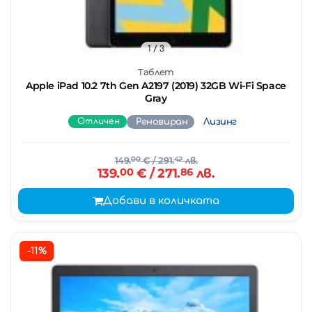
1
/ 3
Таблет
Apple iPad 10.2 7th Gen A2197 (2019) 32GB Wi-Fi Space
Gray
Отличен
Реновиран
Лизинг
149.
00
€
/ 291.
42
лв.
139.
00
€
/ 271.
86
лв.
Добави в количката
-11%