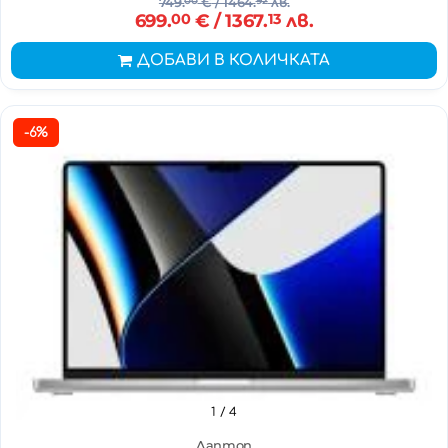
749.
00
€
/ 1464.
92
лв.
699.
00
€
/ 1367.
13
лв.
ДОБАВИ В КОЛИЧКАТА
-6%
1
/ 4
Лаптоп