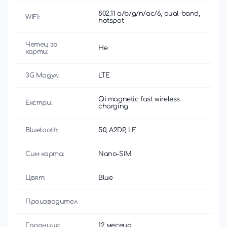
802.11 a/b/g/n/ac/6, dual-band,
WIFI:
hotspot
Четец за
Не
карти:
3G Модул:
LTE
Qi magnetic fast wireless
Екстри:
charging
Bluetooth:
5.0, A2DP, LE
Сим карта:
Nano-SIM
Цвят:
Blue
Производител
Гаранция:
12 месеца