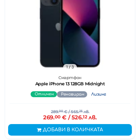
1
/ 3
Смартфон
Apple iPhone 13 128GB Midnight
Отличен
Реновиран
Лизинг
289.
00
€
/ 565.
23
лв.
269.
00
€
/ 526.
12
лв.
ДОБАВИ В КОЛИЧКАТА