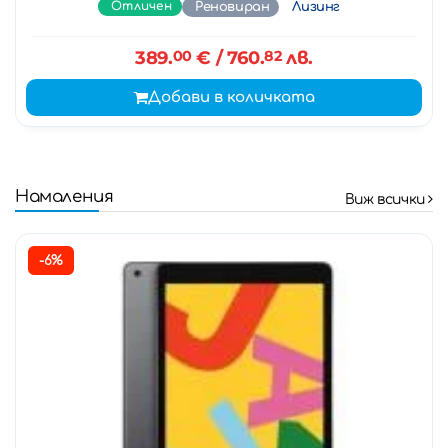
Отличен
Реновиран
Лизинг
389.
00
€
/ 760.
82
лв.
Добави в количката
Намаления
Виж всички
-6%