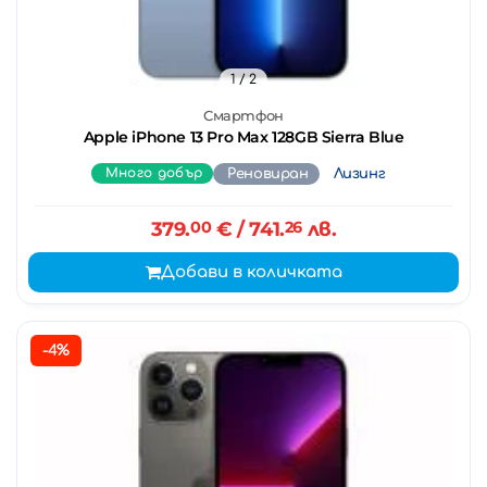
1
/ 2
Смартфон
Apple iPhone 13 Pro Max 128GB Sierra Blue
Много добър
Реновиран
Лизинг
379.
00
€
/ 741.
26
лв.
Добави в количката
-4%