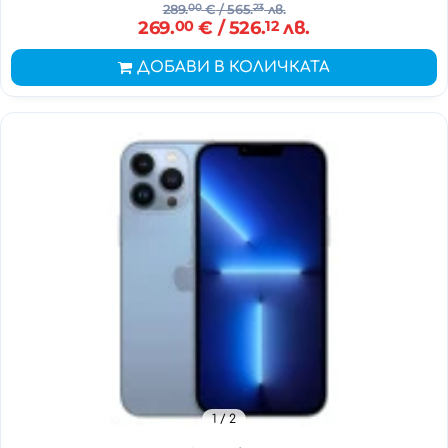
289.
00
€
/ 565.
23
лв.
269.
00
€
/ 526.
12
лв.
ДОБАВИ В КОЛИЧКАТА
1
/ 2