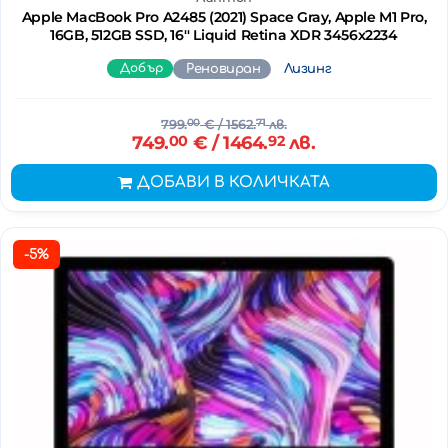
Apple MacBook Pro A2485 (2021) Space Gray, Apple M1 Pro,
16GB, 512GB SSD, 16'' Liquid Retina XDR 3456x2234
Добър
Реновиран
Лизинг
799.
00
€
/ 1562.
71
лв.
749.
00
€
/ 1464.
92
лв.
ДОБАВИ В КОЛИЧКАТА
-5%