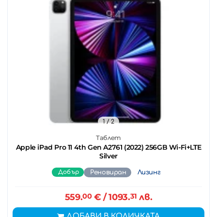
1
/ 2
Таблет
Apple iPad Pro 11 4th Gen A2761 (2022) 256GB Wi-Fi+LTE
Silver
Добър
Реновиран
Лизинг
559.
00
€
/ 1093.
31
лв.
ДОБАВИ В КОЛИЧКАТА