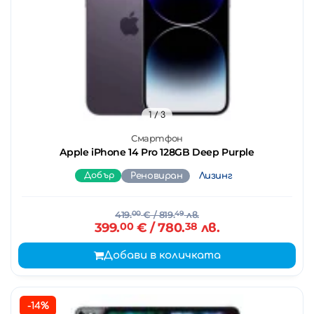
1
/ 3
Смартфон
Apple iPhone 14 Pro 128GB Deep Purple
Добър
Реновиран
Лизинг
419.
00
€
/ 819.
49
лв.
399.
00
€
/ 780.
38
лв.
Добави в количката
-14%