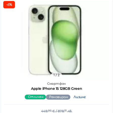
-6%
1
/ 2
Смартфон
Apple iPhone 15 128GB Green
Отличен
Реновиран
Лизинг
449.
00
€
/ 878.
17
лв.