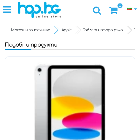
0
Магазин за техника
Apple
Таблети втора ръка
Таб
Подобни продукти