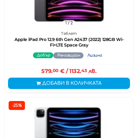
1
/ 2
Таблет
Apple iPad Pro 12.9 6th Gen A2437 (2022) 128GB Wi-
Fi+LTE Space Gray
Добър
Реновиран
Лизинг
579.
00
€
/ 1132.
43
лв.
ДОБАВИ В КОЛИЧКАТА
-25%