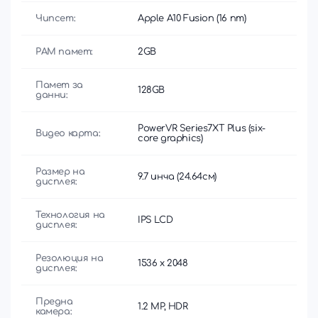
Чипсет:
Apple A10 Fusion (16 nm)
РАМ памет:
2GB
Памет за
128GB
данни:
PowerVR Series7XT Plus (six-
Видео карта:
core graphics)
Размер на
9.7 инча (24.64см)
дисплея:
Технология на
IPS LCD
дисплея:
Резолюция на
1536 x 2048
дисплея:
Предна
1.2 MP, HDR
камера: