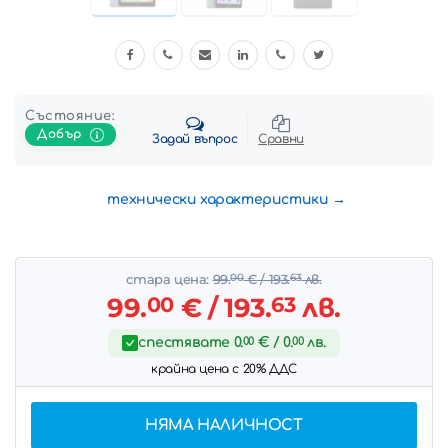
Състояние:
Добър
Задай въпрос
Сравни
технически характеристики
стара цена:
99.
00
€
/ 193.
63
лв.
99.
00
€
/ 193.
63
лв.
спестявате
0.
00
€
/ 0.
00
лв.
крайна цена с 20% ДДС
НЯМА НАЛИЧНОСТ