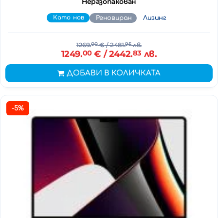
Неразопакован
Като нов
Реновиран
Лизинг
1269.
00
€
/ 2481.
95
лв.
1249.
00
€
/ 2442.
83
лв.
ДОБАВИ В КОЛИЧКАТА
-5%