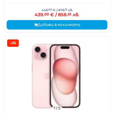
449.
00
€
/ 878.
17
лв.
439.
00
€
/ 858.
61
лв.
Добави в количката
-6%
1
/ 3