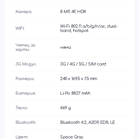
Камера:
8 MP, AF, HDR
Wi-Fi 802.11 a/b/g/n/ac, dual-
WIFI:
band, hotspot
Четец за
няма
карти:
3G Модул:
3G / 4G / 5G / SIM card
Размери:
240 x 169.5 x 7.5 mm
Батерия:
Li-Po 8827 mAh
Тегло:
469 g
Bluetooth:
Bluetooth 4.2, A2DP, EDR, LE
Цвят:
Space Gray