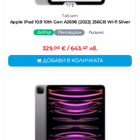
1
/ 2
Таблет
Apple iPad 10.9 10th Gen A2696 (2022) 256GB Wi-fi Silver
Добър
Реновиран
Лизинг
329.
00
€
/ 643.
47
лв.
ДОБАВИ В КОЛИЧКАТА