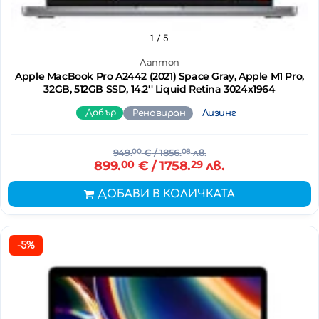
1
/ 5
Лаптоп
Apple MacBook Pro A2442 (2021) Space Gray, Apple M1 Pro,
32GB, 512GB SSD, 14.2'' Liquid Retina 3024x1964
Добър
Реновиран
Лизинг
949.
00
€
/ 1856.
08
лв.
899.
00
€
/ 1758.
29
лв.
ДОБАВИ В КОЛИЧКАТА
-5%