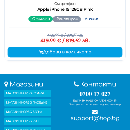
Смартфон
Apple iPhone 15 128GB Pink
Отличен
Реновиран
Лизинг
449.
00
€
/ 878.
17
лв.
419.
00
€
/ 819.
49
лв.
Добави в количката
Магазини
Контакти
0700 17 027
МАГАЗИН HOP.BG СОФИЯ
ЕДИНЕН НАЦИОНАЛЕН НОМЕР
МАГАЗИН HOP.BG ПЛОВДИВ
*На цената на един градски разговор
МАГАЗИН HOP.BG ВАРНА
support@hop.bg
МАГАЗИН HOP.BG РУСЕ