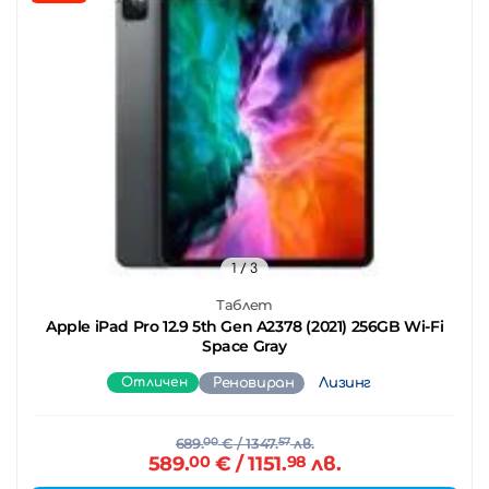
1
/ 3
Таблет
Apple iPad Pro 12.9 5th Gen A2378 (2021) 256GB Wi-Fi
Space Gray
Отличен
Реновиран
Лизинг
689.
00
€
/ 1347.
57
лв.
589.
00
€
/ 1151.
98
лв.