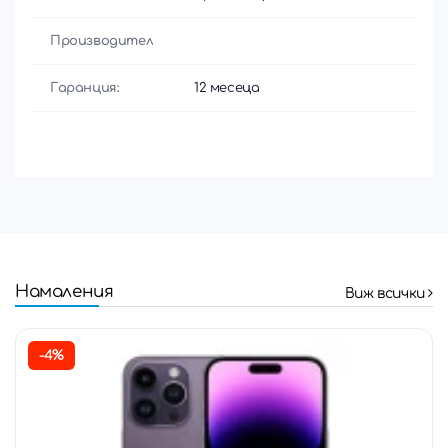
Производител
Гаранция:
12 месеца
Намаления
Виж всички
-4%