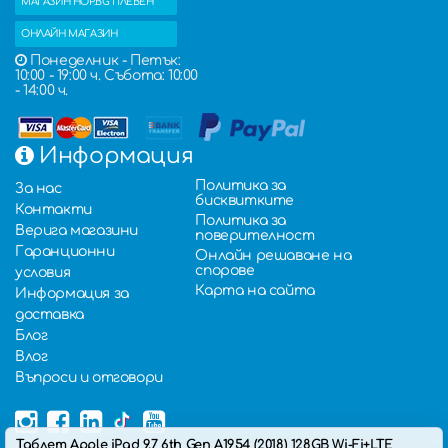
МАГАЗИН HOP.BG ПЛЕВЕН
ОНЛАЙН МАГАЗИН
Понеделник - Петък:
10:00 - 19:00 ч. Събота: 10:00
- 14:00 ч.
Информация
Политика за
За нас
бисквитките
Контакти
Политика за
Верига магазини
поверителност
Гаранционни
Онлайн решаване на
спорове
условия
Карта на сайта
Информация за
доставка
Блог
Влог
Въпроси и отговори
Таблет Apple iPad 9.7 6th Gen A1954 (2018) 128GB Wi-Fi+LTE