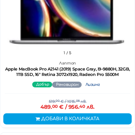
1
/ 5
Лаптоп
Apple MacBook Pro A2141 (2019) Space Gray, i9-9880H, 32GB,
1TB SSD, 16" Retina 3072x1920, Radeon Pro 5500M
Добър
Реновиран
Лизинг
519.
00
€
/ 1015.
08
лв.
489.
00
€
/ 956.
40
лв.
ДОБАВИ В КОЛИЧКАТА