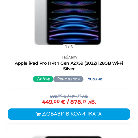
1
/ 3
Таблет
Apple iPad Pro 11 4th Gen A2759 (2022) 128GB Wi-Fi
Silver
Добър
Реновиран
Лизинг
599.
00
€
/ 1171.
54
лв.
449.
00
€
/ 878.
17
лв.
ДОБАВИ В КОЛИЧКАТА